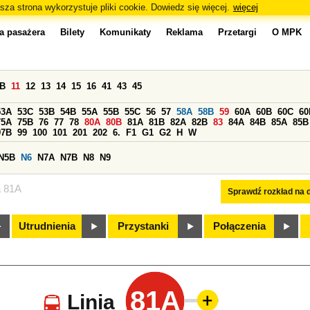
sza strona wykorzystuje pliki cookie. Dowiedz się więcej.
więcej
a pasażera
Bilety
Komunikaty
Reklama
Przetargi
O MPK
0B
11
12
13
14
15
16
41
43
45
53A
53C
53B
54B
55A
55B
55C
56
57
58A
58B
59
60A
60B
60C
60
75A
75B
76
77
78
80A
80B
81A
81B
82A
82B
83
84A
84B
85A
85B
97B
99
100
101
201
202
6.
F1
G1
G2
H
W
N5B
N6
N7A
N7B
N8
N9
a 81A
Sprawdź rozkład na d
Utrudnienia
Przystanki
Połączenia
81A
Linia