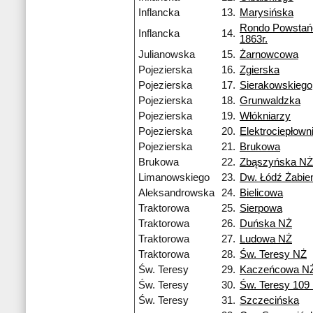
Inflancka
13.
Marysińska
Rondo Powsta
Inflancka
14.
1863r.
Julianowska
15.
Żarnowcowa
Pojezierska
16.
Zgierska
Pojezierska
17.
Sierakowskiego
Pojezierska
18.
Grunwaldzka
Pojezierska
19.
Włókniarzy
Pojezierska
20.
Elektrociepłow
Pojezierska
21.
Brukowa
Brukowa
22.
Zbąszyńska NŻ
Limanowskiego
23.
Dw. Łódź Żabie
Aleksandrowska
24.
Bielicowa
Traktorowa
25.
Sierpowa
Traktorowa
26.
Duńska NŻ
Traktorowa
27.
Ludowa NŻ
Traktorowa
28.
Św. Teresy NŻ
Św. Teresy
29.
Kaczeńcowa N
Św. Teresy
30.
Św. Teresy 109
Św. Teresy
31.
Szczecińska