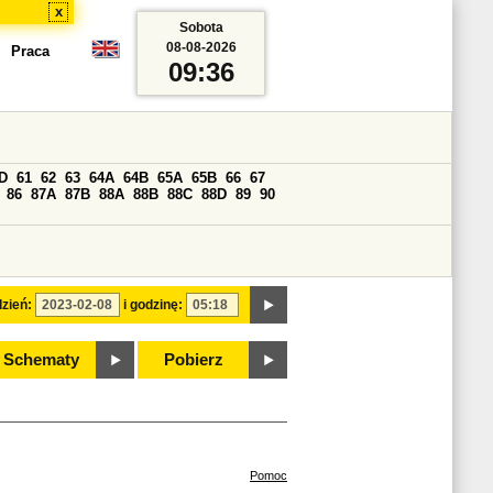
x
Sobota
08-08-2026
Praca
09:36
D
61
62
63
64A
64B
65A
65B
66
67
86
87A
87B
88A
88B
88C
88D
89
90
zień:
i godzinę:
Schematy
Pobierz
Pomoc