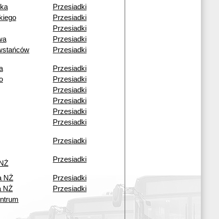
zka
Przesiadki
kiego
Przesiadki
Przesiadki
wa
Przesiadki
wstańców
Przesiadki
a
Przesiadki
o
Przesiadki
Przesiadki
Przesiadki
Przesiadki
Przesiadki
Przesiadki
Przesiadki
 NŻ
a NŻ
Przesiadki
a NŻ
Przesiadki
ntrum