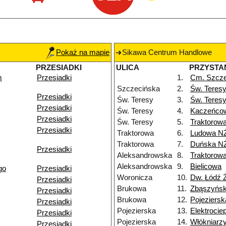
Pokaż na mapie
Sikawa Centrum Handlowe
PRZESIADKI
ULICA
PRZYSTA
m
Przesiadki
1.
Cm. Szcze
Szczecińska
2.
Św. Teres
Przesiadki
Św. Teresy
3.
Św. Teres
Przesiadki
Św. Teresy
4.
Kaczeńco
Przesiadki
Św. Teresy
5.
Traktorow
Przesiadki
Traktorowa
6.
Ludowa N
Traktorowa
7.
Duńska N
Przesiadki
Aleksandrowska
8.
Traktorow
Aleksandrowska
9.
Bielicowa
go
Przesiadki
Woronicza
10.
Dw. Łódź 
Przesiadki
Brukowa
11.
Zbąszyńs
Przesiadki
Brukowa
12.
Pojeziersk
Przesiadki
Pojezierska
13.
Elektroci
Przesiadki
Pojezierska
14.
Włókniarz
Przesiadki