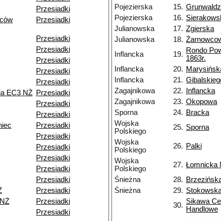
Pojezierska
15.
Grunwald
Przesiadki
Pojezierska
16.
Sierakows
ńców
Przesiadki
Julianowska
17.
Zgierska
Przesiadki
Julianowska
18.
Żarnowco
Przesiadki
Rondo Po
Inflancka
19.
1863r.
Przesiadki
Inflancka
20.
Marysińsk
Przesiadki
Inflancka
21.
Gibalskieg
Przesiadki
Zagajnikowa
22.
Inflancka
nia EC3 NŻ
Przesiadki
Zagajnikowa
23.
Okopowa
Przesiadki
Sporna
24.
Bracka
Przesiadki
Wojska
niec
Przesiadki
25.
Sporna
Polskiego
Przesiadki
Wojska
26.
Palki
Przesiadki
Polskiego
Przesiadki
Wojska
27.
Łomnicka
Przesiadki
Polskiego
Przesiadki
Śnieżna
28.
Brzezińsk
Ż
Przesiadki
Śnieżna
29.
Stokowsk
 NŻ
Przesiadki
Sikawa Ce
30.
Handlowe
Przesiadki