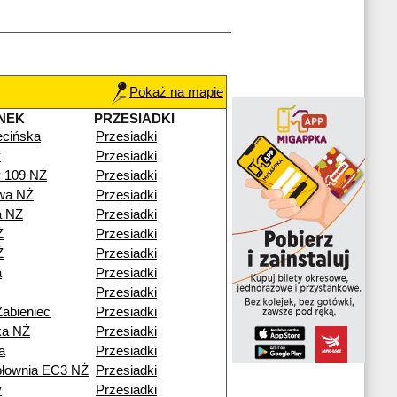
Pokaż na mapie
NEK
PRZESIADKI
cińska
Przesiadki
y
Przesiadki
y 109 NŻ
Przesiadki
wa NŻ
Przesiadki
a NŻ
Przesiadki
Ż
Przesiadki
Ż
Przesiadki
a
Przesiadki
Przesiadki
Żabieniec
Przesiadki
ka NŻ
Przesiadki
a
Przesiadki
epłownia EC3 NŻ
Przesiadki
y
Przesiadki