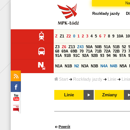
Na
Rozkłady jazdy
Dl
Z
Z1
Z2
0
1
2
3
4
5
6
7
8
9
10A
1
Z3
Z6
Z13
Z43
50A
50B
51A
51B
52
68
69A
69B
70
71A
71B
72A
72B
73
91A
91B
91C
92A
92B
93
94
96
97A
N1A
N1B
N2
N3A
N3B
N4A
N4B
N5A
Start
Rozkłady jazdy
Linie
Lini
Linie
Zmiany
Powrót