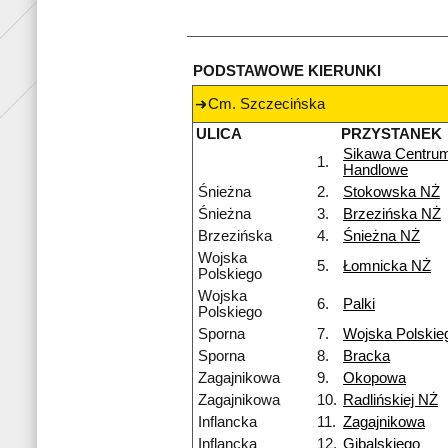
PODSTAWOWE KIERUNKI
Cm. Szczecińska
ULICA
PRZYSTANEK
Sikawa Centru
1.
Handlowe
Śnieżna
2.
Stokowska NŻ
Śnieżna
3.
Brzezińska NŻ
Brzezińska
4.
Śnieżna NŻ
Wojska
5.
Łomnicka NŻ
Polskiego
Wojska
6.
Palki
Polskiego
Sporna
7.
Wojska Polskie
Sporna
8.
Bracka
Zagajnikowa
9.
Okopowa
Zagajnikowa
10.
Radlińskiej NŻ
Inflancka
11.
Zagajnikowa
Inflancka
12.
Gibalskiego