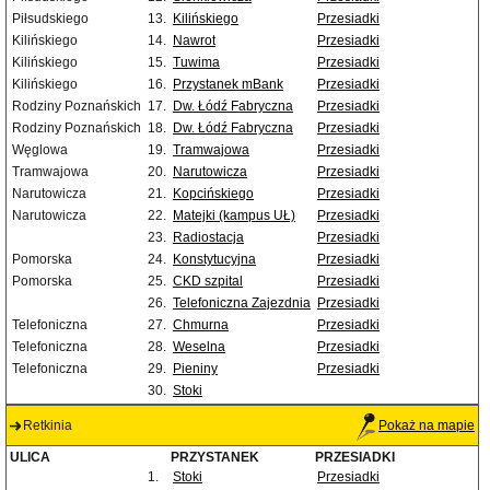
Piłsudskiego
13.
Kilińskiego
Przesiadki
Kilińskiego
14.
Nawrot
Przesiadki
Kilińskiego
15.
Tuwima
Przesiadki
Kilińskiego
16.
Przystanek mBank
Przesiadki
Rodziny Poznańskich
17.
Dw. Łódź Fabryczna
Przesiadki
Rodziny Poznańskich
18.
Dw. Łódź Fabryczna
Przesiadki
Węglowa
19.
Tramwajowa
Przesiadki
Tramwajowa
20.
Narutowicza
Przesiadki
Narutowicza
21.
Kopcińskiego
Przesiadki
Narutowicza
22.
Matejki (kampus UŁ)
Przesiadki
23.
Radiostacja
Przesiadki
Pomorska
24.
Konstytucyjna
Przesiadki
Pomorska
25.
CKD szpital
Przesiadki
26.
Telefoniczna Zajezdnia
Przesiadki
Telefoniczna
27.
Chmurna
Przesiadki
Telefoniczna
28.
Weselna
Przesiadki
Telefoniczna
29.
Pieniny
Przesiadki
30.
Stoki
Retkinia
Pokaż na mapie
ULICA
PRZYSTANEK
PRZESIADKI
1.
Stoki
Przesiadki