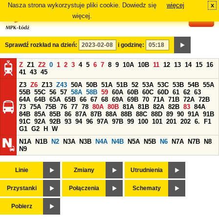
Nasza strona wykorzystuje pliki cookie. Dowiedz się
więcej
x
#
więcej.
Sprawdź rozkład na dzień:
i godzinę:
Z
Z1
Z2
0
1
2
3
4
5
6
7
8
9
10A
10B
11
12
13
14
15
16
41
43
45
Z3
Z6
Z13
Z43
50A
50B
51A
51B
52
53A
53C
53B
54B
55A
55B
55C
56
57
58A
58B
59
60A
60B
60C
60D
61
62
63
64A
64B
65A
65B
66
67
68
69A
69B
70
71A
71B
72A
72B
73
75A
75B
76
77
78
80A
80B
81A
81B
82A
82B
83
84A
84B
85A
85B
86
87A
87B
88A
88B
88C
88D
89
90
91A
91B
91C
92A
92B
93
94
96
97A
97B
99
100
101
201
202
6.
F1
G1
G2
H
W
N1A
N1B
N2
N3A
N3B
N4A
N4B
N5A
N5B
N6
N7A
N7B
N8
N9
Linie
Zmiany
Utrudnienia
Przystanki
Połączenia
Schematy
Pobierz