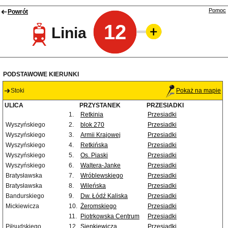
Pomoc
Powrót
12
Linia
PODSTAWOWE KIERUNKI
Stoki
Pokaż na mapie
ULICA
PRZYSTANEK
PRZESIADKI
1.
Retkinia
Przesiadki
Wyszyńskiego
2.
blok 270
Przesiadki
Wyszyńskiego
3.
Armii Krajowej
Przesiadki
Wyszyńskiego
4.
Retkińska
Przesiadki
Wyszyńskiego
5.
Os. Piaski
Przesiadki
Wyszyńskiego
6.
Waltera-Janke
Przesiadki
Bratysławska
7.
Wróblewskiego
Przesiadki
Bratysławska
8.
Wileńska
Przesiadki
Bandurskiego
9.
Dw. Łódź Kaliska
Przesiadki
Mickiewicza
10.
Żeromskiego
Przesiadki
11.
Piotrkowska Centrum
Przesiadki
Piłsudskiego
12.
Sienkiewicza
Przesiadki