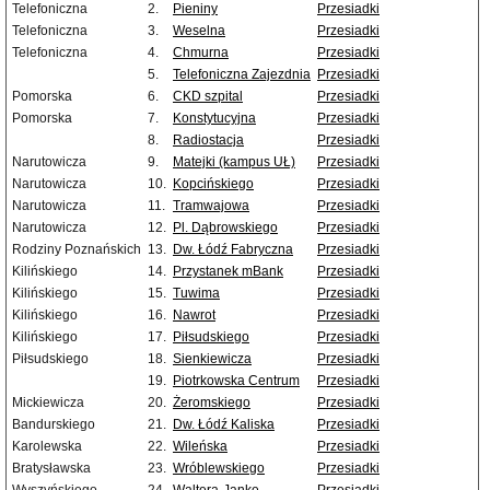
Telefoniczna
2.
Pieniny
Przesiadki
Telefoniczna
3.
Weselna
Przesiadki
Telefoniczna
4.
Chmurna
Przesiadki
5.
Telefoniczna Zajezdnia
Przesiadki
Pomorska
6.
CKD szpital
Przesiadki
Pomorska
7.
Konstytucyjna
Przesiadki
8.
Radiostacja
Przesiadki
Narutowicza
9.
Matejki (kampus UŁ)
Przesiadki
Narutowicza
10.
Kopcińskiego
Przesiadki
Narutowicza
11.
Tramwajowa
Przesiadki
Narutowicza
12.
Pl. Dąbrowskiego
Przesiadki
Rodziny Poznańskich
13.
Dw. Łódź Fabryczna
Przesiadki
Kilińskiego
14.
Przystanek mBank
Przesiadki
Kilińskiego
15.
Tuwima
Przesiadki
Kilińskiego
16.
Nawrot
Przesiadki
Kilińskiego
17.
Piłsudskiego
Przesiadki
Piłsudskiego
18.
Sienkiewicza
Przesiadki
19.
Piotrkowska Centrum
Przesiadki
Mickiewicza
20.
Żeromskiego
Przesiadki
Bandurskiego
21.
Dw. Łódź Kaliska
Przesiadki
Karolewska
22.
Wileńska
Przesiadki
Bratysławska
23.
Wróblewskiego
Przesiadki