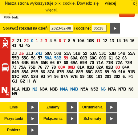
Nasza strona wykorzystuje pliki cookie. Dowiedz się
więcej
x
#
więcej.
Sprawdź rozkład na dzień:
i godzinę:
Z
Z1
Z2
0
1
2
3
4
5
6
7
8
9
10A
10B
11
12
13
14
15
16
41
43
45
Z3
Z6
Z13
Z43
50A
50B
51A
51B
52
53A
53C
53B
54B
55A
55B
55C
56
57
58A
58B
59
60A
60B
60C
60D
61
62
63
64A
64B
65A
65B
66
67
68
69A
69B
70
71A
71B
72A
72B
73
75A
75B
76
77
78
80A
80B
81A
81B
82A
82B
83
84A
84B
85A
85B
86
87A
87B
88A
88B
88C
88D
89
90
91A
91B
91C
92A
92B
93
94
96
97A
97B
99
100
101
201
202
6.
F1
G1
G2
H
W
N1A
N1B
N2
N3A
N3B
N4A
N4B
N5A
N5B
N6
N7A
N7B
N8
N9
Linie
Zmiany
Utrudnienia
Przystanki
Połączenia
Schematy
Pobierz