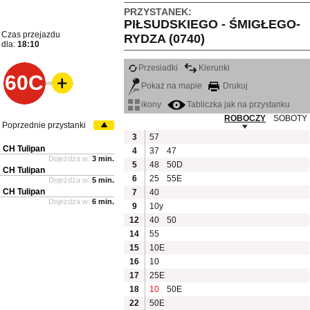
PRZYSTANEK:
PIŁSUDSKIEGO - ŚMIGŁEGO-
Czas przejazdu
RYDZA (0740)
dla:
18:10
Przesiadki
Kierunki
60C
Pokaż na mapie
Drukuj
ikony
Tabliczka jak na przystanku
ROBOCZY
SOBOTY
Poprzednie przystanki
3
57
CH Tulipan
4
37
47
Dojeżdża w:
3 min.
5
48
50D
CH Tulipan
6
25
55E
Dojeżdża w:
5 min.
CH Tulipan
7
40
Dojeżdża w:
6 min.
9
10y
12
40
50
14
55
15
10E
16
10
17
25E
18
10
50E
22
50E