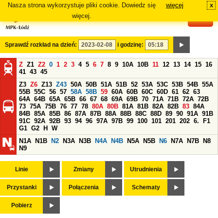
Nasza strona wykorzystuje pliki cookie. Dowiedz się
więcej
x
#
więcej.
Sprawdź rozkład na dzień:
i godzinę:
Z
Z1
Z2
0
1
2
3
4
5
6
7
8
9
10A
10B
11
12
13
14
15
16
41
43
45
Z3
Z6
Z13
Z43
50A
50B
51A
51B
52
53A
53C
53B
54B
55A
55B
55C
56
57
58A
58B
59
60A
60B
60C
60D
61
62
63
64A
64B
65A
65B
66
67
68
69A
69B
70
71A
71B
72A
72B
73
75A
75B
76
77
78
80A
80B
81A
81B
82A
82B
83
84A
84B
85A
85B
86
87A
87B
88A
88B
88C
88D
89
90
91A
91B
91C
92A
92B
93
94
96
97A
97B
99
100
101
201
202
6.
F1
G1
G2
H
W
N1A
N1B
N2
N3A
N3B
N4A
N4B
N5A
N5B
N6
N7A
N7B
N8
N9
Linie
Zmiany
Utrudnienia
Przystanki
Połączenia
Schematy
Pobierz