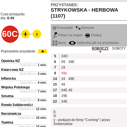
PRZYSTANEK:
STRYKOWSKA - HERBOWA
Czas przejazdu
(1107)
dla:
8:49
Przesiadki
Kierunki
60C
y
Pokaż na mapie
Drukuj
ikony
Tabliczka jak na przystanku
ROBOCZY
SOBOTY
Poprzednie przystanki
5
34D
Opolska NŻ
6
09
39E
Dojeżdża w:
1 min.
7
19
Kwarcowa NŻ
8
49y
Dojeżdża w:
2 min.
Inflancka
14
34
49E
Dojeżdża w:
4 min.
15
49
Wojska Polskiego
17
04E
49
Dojeżdża w:
7 min.
18
29E
Smutna
Dojeżdża w:
8 min.
22
34E
Rondo Solidarności
Dojeżdża w:
12 min.
E
Narutowicza
D
Dojeżdża w:
15 min.
y - podjazd do firmy "Corning" i przez
Tuwima
Dobieszków
Dojeżdża w:
16 min.