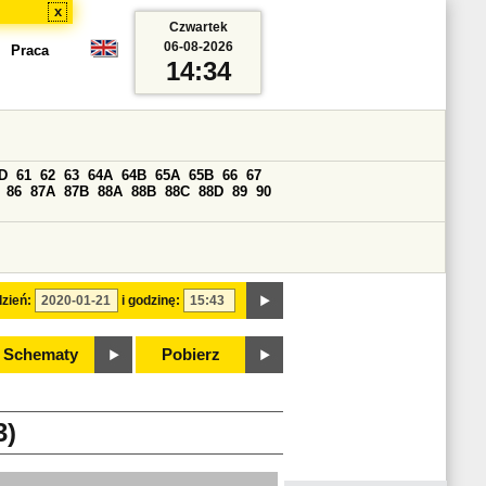
x
Czwartek
06-08-2026
Praca
14:34
D
61
62
63
64A
64B
65A
65B
66
67
86
87A
87B
88A
88B
88C
88D
89
90
zień:
i godzinę:
Schematy
Pobierz
3)