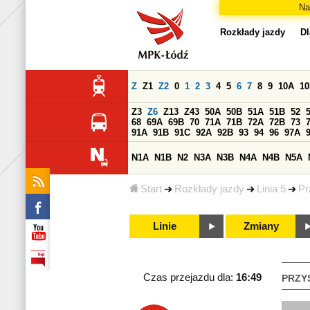
Na
Rozkłady jazdy
Dl
Z
Z1
Z2
0
1
2
3
4
5
6
7
8
9
10A
1
Z3
Z6
Z13
Z43
50A
50B
51A
51B
52
68
69A
69B
70
71A
71B
72A
72B
73
91A
91B
91C
92A
92B
93
94
96
97A
N1A
N1B
N2
N3A
N3B
N4A
N4B
N5A
Start
Rozkłady jazdy
Linia 5
Pr
Linie
Zmiany
Czas przejazdu dla:
16:49
PRZY