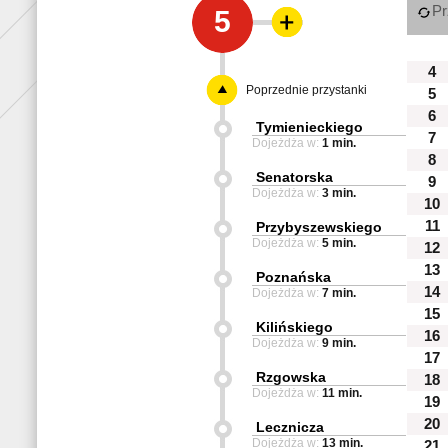
Pr
5
4
Poprzednie przystanki
5
6
Tymienieckiego
7
Dojeżdża w:
1 min.
8
Senatorska
9
Dojeżdża w:
3 min.
10
11
Przybyszewskiego
Dojeżdża w:
5 min.
12
13
Poznańska
14
Dojeżdża w:
7 min.
15
Kilińskiego
16
Dojeżdża w:
9 min.
17
Rzgowska
18
Dojeżdża w:
11 min.
19
20
Lecznicza
Dojeżdża w:
13 min.
21