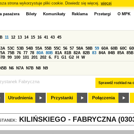
sza strona wykorzystuje pliki cookie. Dowiedz się więcej.
więcej
a pasażera
Bilety
Komunikaty
Reklama
Przetargi
O MPK
0B
11
12
13
14
15
16
41
43
45
53A
53C
53B
54B
55A
55B
55C
56
57
58A
58B
59
60A
60B
60C
60
75A
75B
76
77
78
80A
80B
81A
81B
82A
82B
83
84A
84B
85A
85B
97B
99
100
101
201
202
6.
F1
G1
G2
H
W
N5B
N6
N7A
N7B
N8
N9
zystanek Fabryczna
Sprawdź rozkład na d
Utrudnienia
Przystanki
Połączenia
KILIŃSKIEGO - FABRYCZNA (030
STANEK: