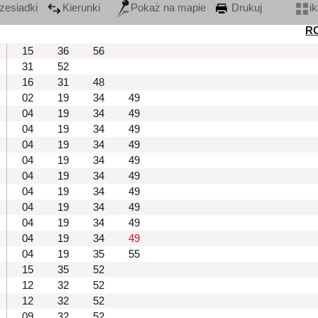
zesiadki
Kierunki
Pokaż na mapie
Drukuj
i
R
15
36
56
31
52
16
31
48
02
19
34
49
04
19
34
49
04
19
34
49
04
19
34
49
04
19
34
49
04
19
34
49
04
19
34
49
04
19
34
49
04
19
34
49
04
19
34
49
04
19
35
55
15
35
52
12
32
52
12
32
52
09
32
52