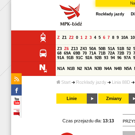
Na
Rozkłady jazdy
Dl
Z
Z1
Z2
0
1
2
3
4
5
6
7
8
9
10A
1
Z3
Z6
Z13
Z43
50A
50B
51A
51B
52
68
69A
69B
70
71A
71B
72A
72B
73
91A
91B
91C
92A
92B
93
94
96
97A
N1A
N1B
N2
N3A
N3B
N4A
N4B
N5A
Start
Rozkłady jazdy
Linia 88D
Linie
Zmiany
Czas przejazdu dla:
13:13
PRZY