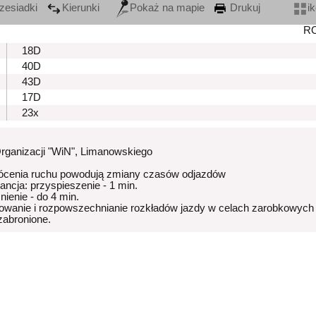
zesiadki
Kierunki
Pokaż na mapie
Drukuj
i
R
18D
40D
43D
17D
23x
Organizacji "WiN", Limanowskiego
ócenia ruchu powodują zmiany czasów odjazdów
rancja: przyspieszenie - 1 min.
nienie - do 4 min.
owanie i rozpowszechnianie rozkładów jazdy w celach zarobkowych
 zabronione.