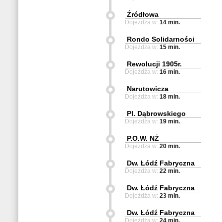
Źródłowa
Dojeżdża w:
14 min.
Rondo Solidarności
Dojeżdża w:
15 min.
Rewolucji 1905r.
Dojeżdża w:
16 min.
Narutowicza
Dojeżdża w:
18 min.
Pl. Dąbrowskiego
Dojeżdża w:
19 min.
P.O.W. NŻ
Dojeżdża w:
20 min.
Dw. Łódź Fabryczna
Dojeżdża w:
22 min.
Dw. Łódź Fabryczna
Dojeżdża w:
23 min.
Dw. Łódź Fabryczna
Dojeżdża w:
24 min.