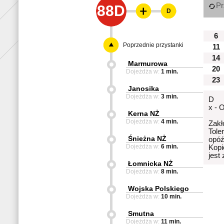
Pr
88D
D
6
Poprzednie przystanki
11
14
Marmurowa
20
Dojeżdża w:
1 min.
23
Janosika
Dojeżdża w:
3 min.
D
x - 
Kerna NŻ
Dojeżdża w:
4 min.
Zakł
Tole
Śnieżna NŻ
opóź
Dojeżdża w:
6 min.
Kopi
jest
Łomnicka NŻ
Dojeżdża w:
8 min.
Wojska Polskiego
Dojeżdża w:
10 min.
Smutna
Dojeżdża w:
11 min.