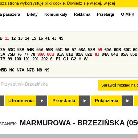
sza strona wykorzystuje pliki cookie. Dowiedz się więcej.
więcej
a pasażera
Bilety
Komunikaty
Reklama
Przetargi
O MPK
0B
11
12
13
14
15
16
41
43
45
53A
53C
53B
54B
55A
55B
55C
56
57
58A
58B
59
60A
60B
60C
60
75A
75B
76
77
78
80A
80B
81A
81B
82A
82B
83
84A
84B
85A
85B
97B
99
100
101
201
202
6.
F1
G1
G2
H
W
N5B
N6
N7A
N7B
N8
N9
Przystanek Brzezińska
Sprawdź rozkład na d
Utrudnienia
Przystanki
Połączenia
MARMUROWA - BRZEZIŃSKA (05
STANEK: