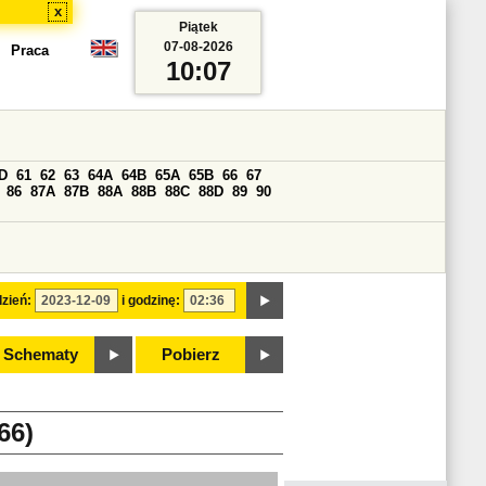
x
Piątek
07-08-2026
Praca
10:07
D
61
62
63
64A
64B
65A
65B
66
67
86
87A
87B
88A
88B
88C
88D
89
90
zień:
i godzinę:
Schematy
Pobierz
66)