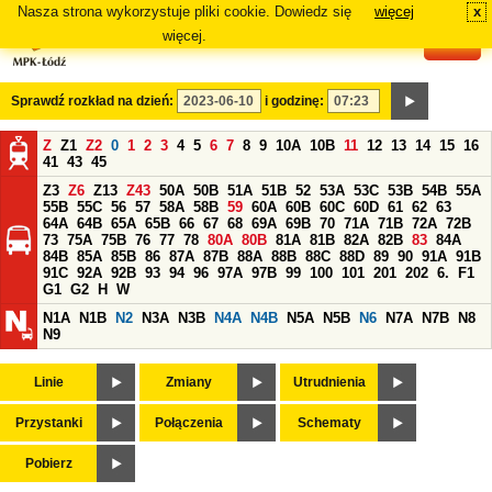
Nasza strona wykorzystuje pliki cookie. Dowiedz się
więcej
x
#
więcej.
Sprawdź rozkład na dzień:
i godzinę:
Z
Z1
Z2
0
1
2
3
4
5
6
7
8
9
10A
10B
11
12
13
14
15
16
41
43
45
Z3
Z6
Z13
Z43
50A
50B
51A
51B
52
53A
53C
53B
54B
55A
55B
55C
56
57
58A
58B
59
60A
60B
60C
60D
61
62
63
64A
64B
65A
65B
66
67
68
69A
69B
70
71A
71B
72A
72B
73
75A
75B
76
77
78
80A
80B
81A
81B
82A
82B
83
84A
84B
85A
85B
86
87A
87B
88A
88B
88C
88D
89
90
91A
91B
91C
92A
92B
93
94
96
97A
97B
99
100
101
201
202
6.
F1
G1
G2
H
W
N1A
N1B
N2
N3A
N3B
N4A
N4B
N5A
N5B
N6
N7A
N7B
N8
N9
Linie
Zmiany
Utrudnienia
Przystanki
Połączenia
Schematy
Pobierz