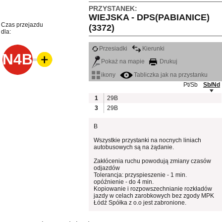
PRZYSTANEK:
WIEJSKA - DPS(PABIANICE)
Czas przejazdu
(3372)
dla:
Przesiadki
Kierunki
N4B
Pokaż na mapie
Drukuj
ikony
Tabliczka jak na przystanku
Pt/Sb
Sb/Nd
1
29B
3
29B
B
Wszystkie przystanki na nocnych liniach
autobusowych są na żądanie.
Zakłócenia ruchu powodują zmiany czasów
odjazdów
Tolerancja: przyspieszenie - 1 min.
opóźnienie - do 4 min.
Kopiowanie i rozpowszechnianie rozkładów
jazdy w celach zarobkowych bez zgody MPK
Łódź Spółka z o.o jest zabronione.