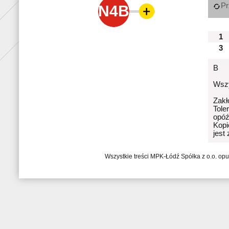
Pr
N4B
1
3
B
Wszy
Zakł
Tole
opóź
Kopi
jest
Wszystkie treści MPK-Łódź Spółka z o.o. op