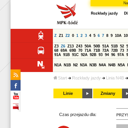
Na
Rozkłady jazdy
Dl
Z
Z1
Z2
0
1
2
3
4
5
6
7
8
9
10A
1
Z3
Z6
Z13
Z43
50A
50B
51A
51B
52
68
69A
69B
70
71A
71B
72A
72B
73
91A
91B
91C
92A
92B
93
94
96
97A
N1A
N1B
N2
N3A
N3B
N4A
N4B
N5A
Start
Rozkłady jazdy
Linia N4B
Linie
Zmiany
Czas przejazdu dla:
PRZY