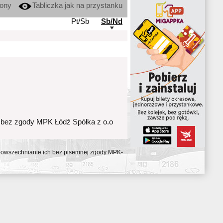
kony
Tabliczka jak na przystanku
Pt/Sb
Sb/Nd
 bez zgody MPK Łódź Spółka z o.o
ozpowszechnianie ich bez pisemnej zgody MPK-