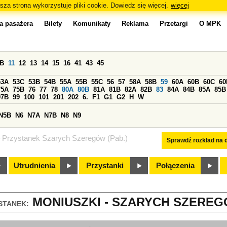
sza strona wykorzystuje pliki cookie. Dowiedz się więcej.
więcej
a pasażera
Bilety
Komunikaty
Reklama
Przetargi
O MPK
0B
11
12
13
14
15
16
41
43
45
53A
53C
53B
54B
55A
55B
55C
56
57
58A
58B
59
60A
60B
60C
60
75A
75B
76
77
78
80A
80B
81A
81B
82A
82B
83
84A
84B
85A
85B
97B
99
100
101
201
202
6.
F1
G1
G2
H
W
N5B
N6
N7A
N7B
N8
N9
Przystanek Szarych Szeregów (Pab.)
Sprawdź rozkład na d
Utrudnienia
Przystanki
Połączenia
MONIUSZKI - SZARYCH SZEREGÓW
STANEK: