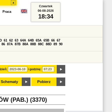
x
Czwartek
06-08-2026
Praca
18:34
D
61
62
63
64A
64B
65A
65B
66
67
86
87A
87B
88A
88B
88C
88D
89
90
zień:
i godzinę:
Schematy
Pobierz
 (PAB.) (3370)