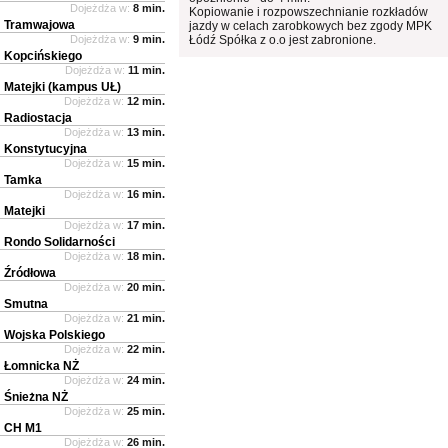
Dojeżdża w:
8 min.
Kopiowanie i rozpowszechnianie rozkładów
Tramwajowa
jazdy w celach zarobkowych bez zgody MPK
Dojeżdża w:
9 min.
Łódź Spółka z o.o jest zabronione.
Kopcińskiego
Dojeżdża w:
11 min.
Matejki (kampus UŁ)
Dojeżdża w:
12 min.
Radiostacja
Dojeżdża w:
13 min.
Konstytucyjna
Dojeżdża w:
15 min.
Tamka
Dojeżdża w:
16 min.
Matejki
Dojeżdża w:
17 min.
Rondo Solidarności
Dojeżdża w:
18 min.
Źródłowa
Dojeżdża w:
20 min.
Smutna
Dojeżdża w:
21 min.
Wojska Polskiego
Dojeżdża w:
22 min.
Łomnicka NŻ
Dojeżdża w:
24 min.
Śnieżna NŻ
Dojeżdża w:
25 min.
CH M1
Dojeżdża w:
26 min.