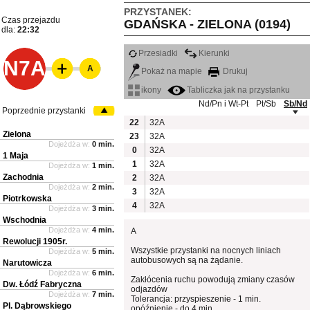
PRZYSTANEK:
Czas przejazdu
GDAŃSKA - ZIELONA (0194)
dla:
22:32
Przesiadki
Kierunki
N7A
A
Pokaż na mapie
Drukuj
ikony
Tabliczka jak na przystanku
Nd/Pn i Wt-Pt
Pt/Sb
Sb/Nd
Poprzednie przystanki
22
32A
Zielona
23
32A
Dojeżdża w:
0 min.
0
32A
1 Maja
1
32A
Dojeżdża w:
1 min.
Zachodnia
2
32A
Dojeżdża w:
2 min.
3
32A
Piotrkowska
4
32A
Dojeżdża w:
3 min.
Wschodnia
Dojeżdża w:
4 min.
A
Rewolucji 1905r.
Wszystkie przystanki na nocnych liniach
Dojeżdża w:
5 min.
autobusowych są na żądanie.
Narutowicza
Dojeżdża w:
6 min.
Zakłócenia ruchu powodują zmiany czasów
Dw. Łódź Fabryczna
odjazdów
Dojeżdża w:
7 min.
Tolerancja: przyspieszenie - 1 min.
Pl. Dąbrowskiego
opóźnienie - do 4 min.