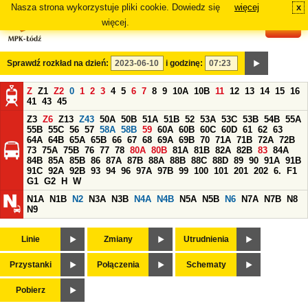
Nasza strona wykorzystuje pliki cookie. Dowiedz się
więcej
x
#
więcej.
Sprawdź rozkład na dzień:
i godzinę:
Z
Z1
Z2
0
1
2
3
4
5
6
7
8
9
10A
10B
11
12
13
14
15
16
41
43
45
Z3
Z6
Z13
Z43
50A
50B
51A
51B
52
53A
53C
53B
54B
55A
55B
55C
56
57
58A
58B
59
60A
60B
60C
60D
61
62
63
64A
64B
65A
65B
66
67
68
69A
69B
70
71A
71B
72A
72B
73
75A
75B
76
77
78
80A
80B
81A
81B
82A
82B
83
84A
84B
85A
85B
86
87A
87B
88A
88B
88C
88D
89
90
91A
91B
91C
92A
92B
93
94
96
97A
97B
99
100
101
201
202
6.
F1
G1
G2
H
W
N1A
N1B
N2
N3A
N3B
N4A
N4B
N5A
N5B
N6
N7A
N7B
N8
N9
Linie
Zmiany
Utrudnienia
Przystanki
Połączenia
Schematy
Pobierz