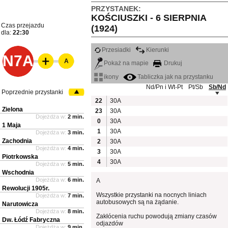
PRZYSTANEK:
KOŚCIUSZKI - 6 SIERPNIA
Czas przejazdu
(1924)
dla:
22:30
Przesiadki
Kierunki
N7A
A
Pokaż na mapie
Drukuj
ikony
Tabliczka jak na przystanku
Nd/Pn i Wt-Pt
Pt/Sb
Sb/Nd
Poprzednie przystanki
22
30A
Zielona
23
30A
Dojeżdża w:
2 min.
0
30A
1 Maja
1
30A
Dojeżdża w:
3 min.
Zachodnia
2
30A
Dojeżdża w:
4 min.
3
30A
Piotrkowska
4
30A
Dojeżdża w:
5 min.
Wschodnia
Dojeżdża w:
6 min.
A
Rewolucji 1905r.
Wszystkie przystanki na nocnych liniach
Dojeżdża w:
7 min.
autobusowych są na żądanie.
Narutowicza
Dojeżdża w:
8 min.
Zakłócenia ruchu powodują zmiany czasów
Dw. Łódź Fabryczna
odjazdów
Dojeżdża w:
9 min.