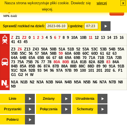
Nasza strona wykorzystuje pliki cookie. Dowiedz się
więcej
x
#
więcej.
Sprawdź rozkład na dzień:
i godzinę:
Z
Z1
Z2
0
1
2
3
4
5
6
7
8
9
10A
10B
11
12
13
14
15
16
41
43
45
Z3
Z6
Z13
Z43
50A
50B
51A
51B
52
53A
53C
53B
54B
55A
55B
55C
56
57
58A
58B
59
60A
60B
60C
60D
61
62
63
64A
64B
65A
65B
66
67
68
69A
69B
70
71A
71B
72A
72B
73
75A
75B
76
77
78
80A
80B
81A
81B
82A
82B
83
84A
84B
85A
85B
86
87A
87B
88A
88B
88C
88D
89
90
91A
91B
91C
92A
92B
93
94
96
97A
97B
99
100
101
201
202
6.
F1
G1
G2
H
W
N1A
N1B
N2
N3A
N3B
N4A
N4B
N5A
N5B
N6
N7A
N7B
N8
N9
Linie
Zmiany
Utrudnienia
Przystanki
Połączenia
Schematy
Pobierz