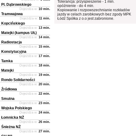
Tolerancja: przyspieszenie - 1 min.
Pl. Dąbrowskiego
opóźnienie - do 4 min.
Dojeżdża w:
10 min.
Kopiowanie i rozpowszechnianie rozkładów
Tramwajowa
jazdy w celach zarobkowych bez zgody MPK
Dojeżdża w:
11 min.
Łódź Spółka z o.o jest zabronione.
Kopcińskiego
Dojeżdża w:
13 min.
Matejki (kampus UŁ)
Dojeżdża w:
14 min.
Radiostacja
Dojeżdża w:
15 min.
Konstytucyjna
Dojeżdża w:
17 min.
Tamka
Dojeżdża w:
18 min.
Matejki
Dojeżdża w:
19 min.
Rondo Solidarności
Dojeżdża w:
20 min.
Źródłowa
Dojeżdża w:
22 min.
Smutna
Dojeżdża w:
23 min.
Wojska Polskiego
Dojeżdża w:
24 min.
Łomnicka NŻ
Dojeżdża w:
26 min.
Śnieżna NŻ
Dojeżdża w:
27 min.