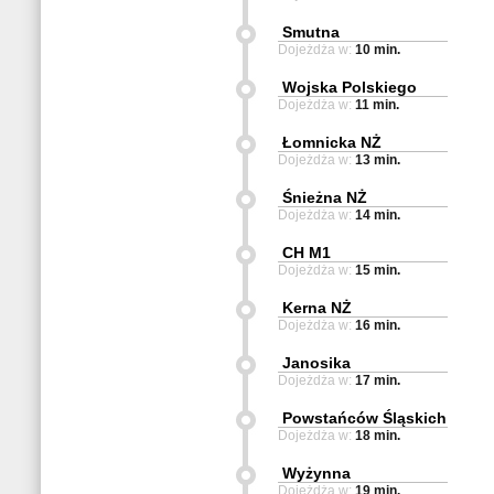
Smutna
Dojeżdża w:
10 min.
Wojska Polskiego
Dojeżdża w:
11 min.
Łomnicka NŻ
Dojeżdża w:
13 min.
Śnieżna NŻ
Dojeżdża w:
14 min.
CH M1
Dojeżdża w:
15 min.
Kerna NŻ
Dojeżdża w:
16 min.
Janosika
Dojeżdża w:
17 min.
Powstańców Śląskich
Dojeżdża w:
18 min.
Wyżynna
Dojeżdża w:
19 min.