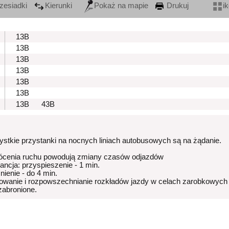
zesiadki
Kierunki
Pokaż na mapie
Drukuj
i
13B
13B
13B
13B
13B
13B
13B
43B
stkie przystanki na nocnych liniach autobusowych są na żądanie.
ócenia ruchu powodują zmiany czasów odjazdów
rancja: przyspieszenie - 1 min.
nienie - do 4 min.
owanie i rozpowszechnianie rozkładów jazdy w celach zarobkowych
 zabronione.