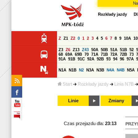
Na
Rozkłady jazdy
Dl
Z
Z1
Z2
0
1
2
3
4
5
6
7
8
9
10A
1
Z3
Z6
Z13
Z43
50A
50B
51A
51B
52
68
69A
69B
70
71A
71B
72A
72B
73
91A
91B
91C
92A
92B
93
94
96
97A
N1A
N1B
N2
N3A
N3B
N4A
N4B
N5A
Start
Rozkłady jazdy
Linia N7B
Linie
Zmiany
Czas przejazdu dla:
23:13
PRZY