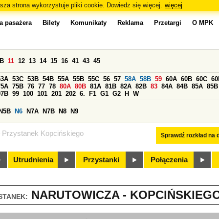
sza strona wykorzystuje pliki cookie. Dowiedz się więcej.
więcej
a pasażera
Bilety
Komunikaty
Reklama
Przetargi
O MPK
0B
11
12
13
14
15
16
41
43
45
53A
53C
53B
54B
55A
55B
55C
56
57
58A
58B
59
60A
60B
60C
60
75A
75B
76
77
78
80A
80B
81A
81B
82A
82B
83
84A
84B
85A
85B
97B
99
100
101
201
202
6.
F1
G1
G2
H
W
N5B
N6
N7A
N7B
N8
N9
Przystanek Kopcińskiego
Sprawdź rozkład na d
Utrudnienia
Przystanki
Połączenia
NARUTOWICZA - KOPCIŃSKIEGO 
STANEK: