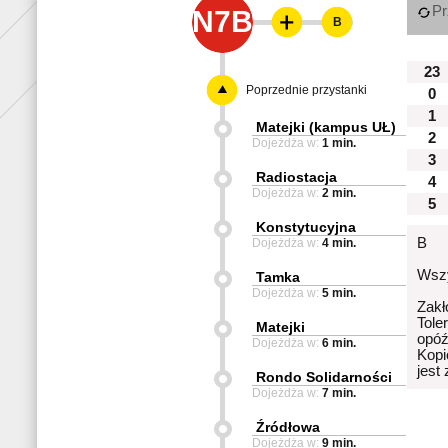
Pr
N7B
B
23
Poprzednie przystanki
0
1
Matejki (kampus UŁ)
2
Dojeżdża w:
1 min.
3
Radiostacja
4
Dojeżdża w:
2 min.
5
Konstytucyjna
B
Dojeżdża w:
4 min.
Wszy
Tamka
Dojeżdża w:
5 min.
Zakł
Tole
Matejki
opóź
Dojeżdża w:
6 min.
Kopi
jest
Rondo Solidarności
Dojeżdża w:
7 min.
Źródłowa
Dojeżdża w:
9 min.