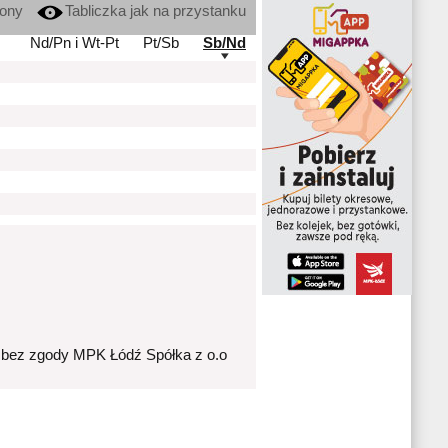
kony
Tabliczka jak na przystanku
Nd/Pn i Wt-Pt
Pt/Sb
Sb/Nd
 bez zgody MPK Łódź Spółka z o.o