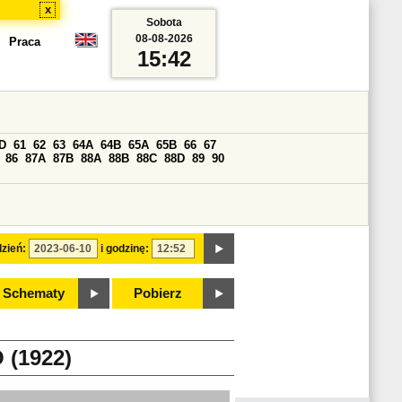
x
Sobota
08-08-2026
Praca
15:42
D
61
62
63
64A
64B
65A
65B
66
67
86
87A
87B
88A
88B
88C
88D
89
90
zień:
i godzinę:
Schematy
Pobierz
(1922)