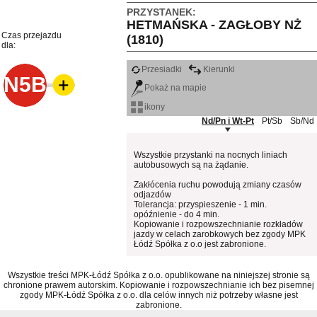
PRZYSTANEK:
HETMAŃSKA - ZAGŁOBY NŻ
Czas przejazdu
(1810)
dla:
Przesiadki
Kierunki
N5B
Pokaż na mapie
ikony
Nd/Pn i Wt-Pt
Pt/Sb
Sb/Nd
Wszystkie przystanki na nocnych liniach
autobusowych są na żądanie.
Zakłócenia ruchu powodują zmiany czasów
odjazdów
Tolerancja: przyspieszenie - 1 min.
opóźnienie - do 4 min.
Kopiowanie i rozpowszechnianie rozkładów
jazdy w celach zarobkowych bez zgody MPK
Łódź Spółka z o.o jest zabronione.
Wszystkie treści MPK-Łódź Spółka z o.o. opublikowane na niniejszej stronie są
chronione prawem autorskim. Kopiowanie i rozpowszechnianie ich bez pisemnej
zgody MPK-Łódź Spółka z o.o. dla celów innych niż potrzeby własne jest
zabronione.