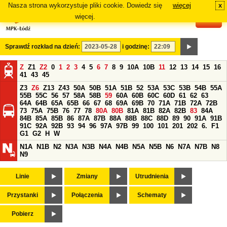
Nasza strona wykorzystuje pliki cookie. Dowiedz się
więcej
x
#
więcej.
Sprawdź rozkład na dzień:
i godzinę:
Z
Z1
Z2
0
1
2
3
4
5
6
7
8
9
10A
10B
11
12
13
14
15
16
41
43
45
Z3
Z6
Z13
Z43
50A
50B
51A
51B
52
53A
53C
53B
54B
55A
55B
55C
56
57
58A
58B
59
60A
60B
60C
60D
61
62
63
64A
64B
65A
65B
66
67
68
69A
69B
70
71A
71B
72A
72B
73
75A
75B
76
77
78
80A
80B
81A
81B
82A
82B
83
84A
84B
85A
85B
86
87A
87B
88A
88B
88C
88D
89
90
91A
91B
91C
92A
92B
93
94
96
97A
97B
99
100
101
201
202
6.
F1
G1
G2
H
W
N1A
N1B
N2
N3A
N3B
N4A
N4B
N5A
N5B
N6
N7A
N7B
N8
N9
Linie
Zmiany
Utrudnienia
Przystanki
Połączenia
Schematy
Pobierz