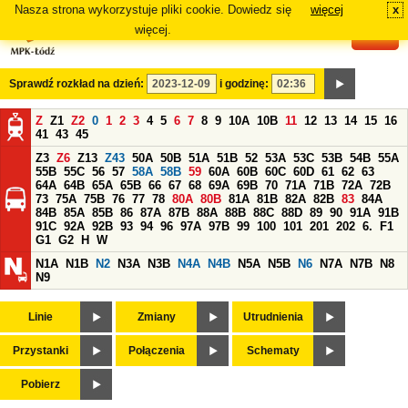
Nasza strona wykorzystuje pliki cookie. Dowiedz się
więcej
x
#
więcej.
Sprawdź rozkład na dzień:
i godzinę:
Z
Z1
Z2
0
1
2
3
4
5
6
7
8
9
10A
10B
11
12
13
14
15
16
41
43
45
Z3
Z6
Z13
Z43
50A
50B
51A
51B
52
53A
53C
53B
54B
55A
55B
55C
56
57
58A
58B
59
60A
60B
60C
60D
61
62
63
64A
64B
65A
65B
66
67
68
69A
69B
70
71A
71B
72A
72B
73
75A
75B
76
77
78
80A
80B
81A
81B
82A
82B
83
84A
84B
85A
85B
86
87A
87B
88A
88B
88C
88D
89
90
91A
91B
91C
92A
92B
93
94
96
97A
97B
99
100
101
201
202
6.
F1
G1
G2
H
W
N1A
N1B
N2
N3A
N3B
N4A
N4B
N5A
N5B
N6
N7A
N7B
N8
N9
Linie
Zmiany
Utrudnienia
Przystanki
Połączenia
Schematy
Pobierz