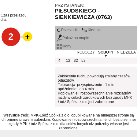
PRZYSTANEK:
PIŁSUDSKIEGO -
Czas przejazdu
SIENKIEWICZA (0763)
dla:
Przesiadki
Kierunki
2
Pokaż na mapie
ikony
ROBOCZY
SOBOTY
NIEDZIELA
4
12
32
52
Zakłócenia ruchu powodują zmiany czasów
odjazdów
Tolerancja: przyspieszenie - 1 min.
opóźnienie - do 4 min.
Kopiowanie i rozpowszechnianie rozkładów
jazdy w celach zarobkowych bez zgody MPK
Łódź Spółka z o.o jest zabronione.
Wszystkie treści MPK-Łódź Spółka z o.o. opublikowane na niniejszej stronie są
chronione prawem autorskim. Kopiowanie i rozpowszechnianie ich bez pisemnej
zgody MPK-Łódź Spółka z o.o. dla celów innych niż potrzeby własne jest
zabronione.