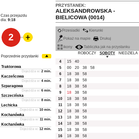
PRZYSTANEK:
ALEKSANDROWSKA -
Czas przejazdu
BIELICOWA (0014)
dla:
9:18
Przesiadki
Kierunki
2
Pokaż na mapie
Drukuj
ikony
Tabliczka jak na przystanku
ROBOCZY
SOBOTY
NIEDZIELA
Poprzednie przystanki
4
15
40
Traktorowa
5
00
20
38
58
Dojeżdża w:
2 min.
6
18
38
58
Kaczeńcowa
7
18
38
58
Dojeżdża w:
4 min.
Szparagowa
8
18
38
58
Dojeżdża w:
6 min.
9
18
38
58
Szczecińska
10
18
38
58
Dojeżdża w:
8 min.
11
18
38
58
Lechicka
Dojeżdża w:
10 min.
12
18
38
58
Kochanówka
13
18
38
58
Dojeżdża w:
11 min.
14
18
38
58
Kochanówka
Dojeżdża w:
12 min.
15
18
38
58
16
18
38
58