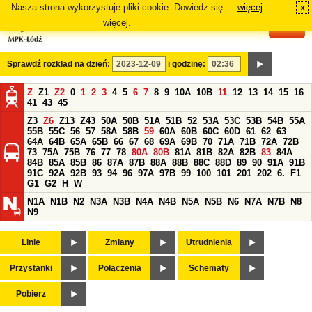
Nasza strona wykorzystuje pliki cookie. Dowiedz się
więcej
x
#
więcej.
Sprawdź rozkład na dzień:
i godzinę:
Z
Z1
Z2
0
1
2
3
4
5
6
7
8
9
10A
10B
11
12
13
14
15
16
41
43
45
Z3
Z6
Z13
Z43
50A
50B
51A
51B
52
53A
53C
53B
54B
55A
55B
55C
56
57
58A
58B
59
60A
60B
60C
60D
61
62
63
64A
64B
65A
65B
66
67
68
69A
69B
70
71A
71B
72A
72B
73
75A
75B
76
77
78
80A
80B
81A
81B
82A
82B
83
84A
84B
85A
85B
86
87A
87B
88A
88B
88C
88D
89
90
91A
91B
91C
92A
92B
93
94
96
97A
97B
99
100
101
201
202
6.
F1
G1
G2
H
W
N1A
N1B
N2
N3A
N3B
N4A
N4B
N5A
N5B
N6
N7A
N7B
N8
N9
Linie
Zmiany
Utrudnienia
Przystanki
Połączenia
Schematy
Pobierz