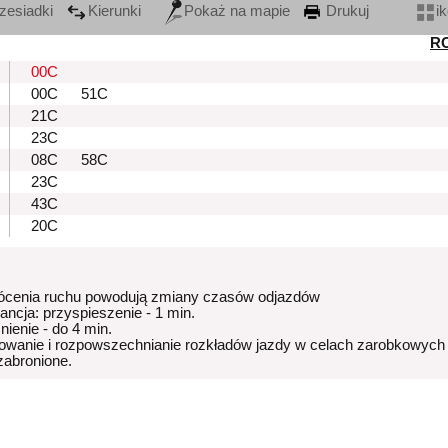
zesiadki
Kierunki
Pokaż na mapie
Drukuj
i
R
00C
00C
51C
21C
23C
08C
58C
23C
43C
20C
ócenia ruchu powodują zmiany czasów odjazdów
rancja: przyspieszenie - 1 min.
nienie - do 4 min.
owanie i rozpowszechnianie rozkładów jazdy w celach zarobkowych
 zabronione.