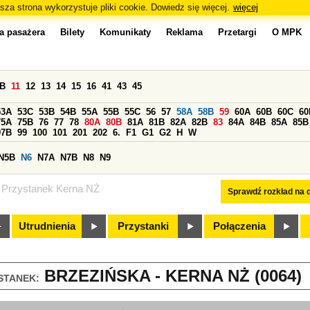
sza strona wykorzystuje pliki cookie. Dowiedz się więcej.
więcej
a pasażera
Bilety
Komunikaty
Reklama
Przetargi
O MPK
0B
11
12
13
14
15
16
41
43
45
53A
53C
53B
54B
55A
55B
55C
56
57
58A
58B
59
60A
60B
60C
60
75A
75B
76
77
78
80A
80B
81A
81B
82A
82B
83
84A
84B
85A
85B
97B
99
100
101
201
202
6.
F1
G1
G2
H
W
N5B
N6
N7A
N7B
N8
N9
Przystanek Kerna NŻ
Sprawdź rozkład na d
Utrudnienia
Przystanki
Połączenia
BRZEZIŃSKA - KERNA NŻ (0064)
STANEK: