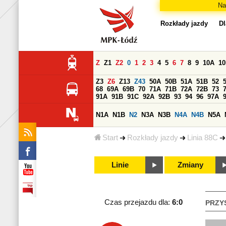
Na
Rozkłady jazdy
Dl
Z
Z1
Z2
0
1
2
3
4
5
6
7
8
9
10A
1
Z3
Z6
Z13
Z43
50A
50B
51A
51B
52
68
69A
69B
70
71A
71B
72A
72B
73
91A
91B
91C
92A
92B
93
94
96
97A
N1A
N1B
N2
N3A
N3B
N4A
N4B
N5A
Start
Rozkłady jazdy
Linia 88C
Linie
Zmiany
Czas przejazdu dla:
6:0
PRZY