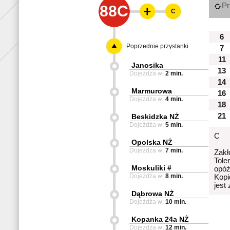
Pr
88C
C
6
Poprzednie przystanki
7
11
Janosika
13
Dojeżdża w:
2 min.
14
Marmurowa
16
Dojeżdża w:
4 min.
18
21
Beskidzka NŻ
Dojeżdża w:
5 min.
C
Opolska NŻ
Dojeżdża w:
7 min.
Zakł
Tole
Moskuliki #
opóź
Dojeżdża w:
8 min.
Kopi
jest
Dąbrowa NŻ
Dojeżdża w:
10 min.
Kopanka 24a NŻ
Dojeżdża w:
12 min.