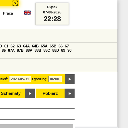
x
Piątek
07-08-2026
Praca
22:28
D
61
62
63
64A
64B
65A
65B
66
67
86
87A
87B
88A
88B
88C
88D
89
90
zień:
i godzinę:
Schematy
Pobierz