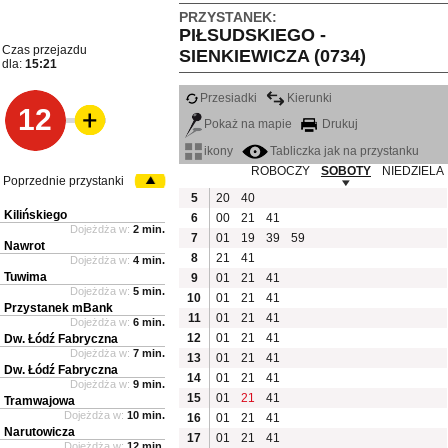
PRZYSTANEK:
PIŁSUDSKIEGO -
Czas przejazdu
SIENKIEWICZA (0734)
dla:
15:21
Przesiadki
Kierunki
12
Pokaż na mapie
Drukuj
ikony
Tabliczka jak na przystanku
ROBOCZY
SOBOTY
NIEDZIELA
Poprzednie przystanki
5
20
40
Kilińskiego
6
00
21
41
Dojeżdża w:
2 min.
7
01
19
39
59
Nawrot
8
21
41
Dojeżdża w:
4 min.
Tuwima
9
01
21
41
Dojeżdża w:
5 min.
10
01
21
41
Przystanek mBank
11
01
21
41
Dojeżdża w:
6 min.
12
01
21
41
Dw. Łódź Fabryczna
Dojeżdża w:
7 min.
13
01
21
41
Dw. Łódź Fabryczna
14
01
21
41
Dojeżdża w:
9 min.
15
01
21
41
Tramwajowa
Dojeżdża w:
10 min.
16
01
21
41
Narutowicza
17
01
21
41
Dojeżdża w:
12 min.