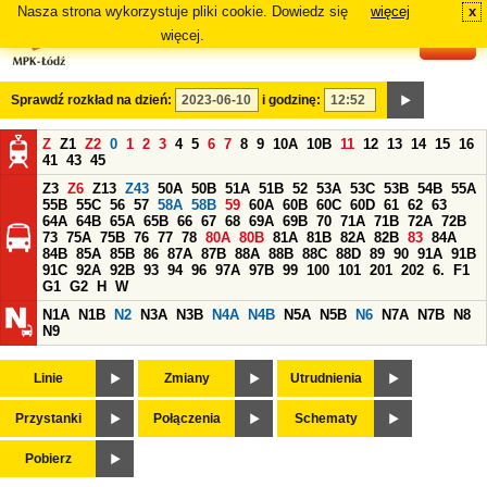
Nasza strona wykorzystuje pliki cookie. Dowiedz się
więcej
x
#
więcej.
Sprawdź rozkład na dzień:
i godzinę:
Z
Z1
Z2
0
1
2
3
4
5
6
7
8
9
10A
10B
11
12
13
14
15
16
41
43
45
Z3
Z6
Z13
Z43
50A
50B
51A
51B
52
53A
53C
53B
54B
55A
55B
55C
56
57
58A
58B
59
60A
60B
60C
60D
61
62
63
64A
64B
65A
65B
66
67
68
69A
69B
70
71A
71B
72A
72B
73
75A
75B
76
77
78
80A
80B
81A
81B
82A
82B
83
84A
84B
85A
85B
86
87A
87B
88A
88B
88C
88D
89
90
91A
91B
91C
92A
92B
93
94
96
97A
97B
99
100
101
201
202
6.
F1
G1
G2
H
W
N1A
N1B
N2
N3A
N3B
N4A
N4B
N5A
N5B
N6
N7A
N7B
N8
N9
Linie
Zmiany
Utrudnienia
Przystanki
Połączenia
Schematy
Pobierz