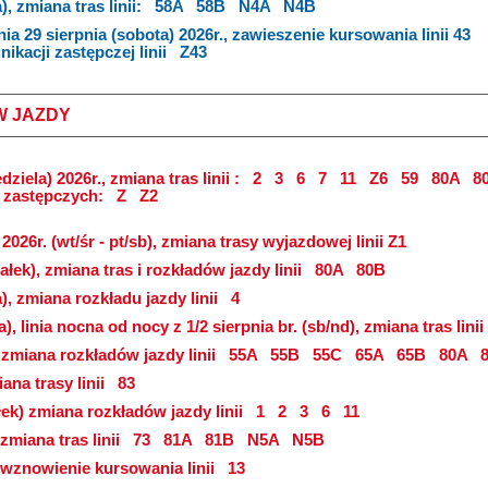
), zmiana tras linii:
58A
58B
N4A
N4B
nia 29 sierpnia (sobota) 2026r., zawieszenie kursowania linii 43
kacji zastępczej linii
Z43
W JAZDY
dziela) 2026r., zmiana tras linii :
2
3
6
7
11
Z6
59
80A
8
i zastępczych:
Z
Z2
2026r. (wt/śr - pt/sb), zmiana trasy wyjazdowej linii Z1
ałek), zmiana tras i rozkładów jazdy linii
80A
80B
a), zmiana rozkładu jazdy linii
4
a), linia nocna od nocy z 1/2 sierpnia br. (sb/nd), zmiana tras linii
, zmiana rozkładów jazdy linii
55A
55B
55C
65A
65B
80A
8
ana trasy linii
83
łek) zmiana rozkładów jazdy linii
1
2
3
6
11
 zmiana tras linii
73
81A
81B
N5A
N5B
), wznowienie kursowania linii
13