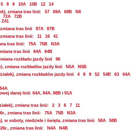
5
8
9
10A
10B
12
14
k), zmiana tras linii:
57
69A
69B
N6
72A
72B
, Z41
 zmiana tras linii
87A
87B
 zmiana tras linii:
11
16
41
na tras linii:
75A
75B
N3A
zmiana tras linii
64A
64B
zmiana rozkładu jazdy linii
96
zw), zmiana rozkładów jazdy linii
N5A
N5B
ziałek), zmiana rozkładów jazdy linii
4
8
9
52
54B
63
64A
 54A
wej danej linii: 64A, 84A, 88B i 91A
ałek), zmiana tras linii:
2
3
6
7
11
r., zmiana tras linii:
75A
75B
N3A
, w soboty, niedziele i święta, zmiana tras linii
58A
58B
6r., zmiana tras linii:
N4A
N4B