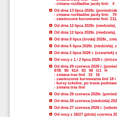
- zmiana rozkładów jazdy linii:
4
Od dnia 13 lipca 2026r. (poniedziałe
- zmiana rozkładów jazdy linii:
70
- zawieszone kursowanie linii: Z11
Od dnia 12 lipca 2026r. (niedziela),
Od dnia 12 lipca 2026r. (niedziela),
Od dnia 8 lipca (środa) 2026r., zmia
Od dnia 5 lipca 2026r. (niedziela), 
Od dnia 2 lipca 2026 r. (czwartek) 
Od nocy z 1 / 2 lipca 2026 r. (śr/c
Od dnia 29 czerwca 2026 r. (ponied
87B
90
91A
93
99
G1
H
- zmiana tras linii
15
16
- zawieszenie kursowania linii 18 i
- kursy szkolne, po trasie podstawo
- zmiana tras linii
Od dnia 29 czerwca 2026r. (poniedzi
Od dnia 28 czerwca (niedziela) 2026
Od dnia 27 czerwca 2026 r. (sobota)
Od nocy z 26/27 (pt/sb) czerwca 202