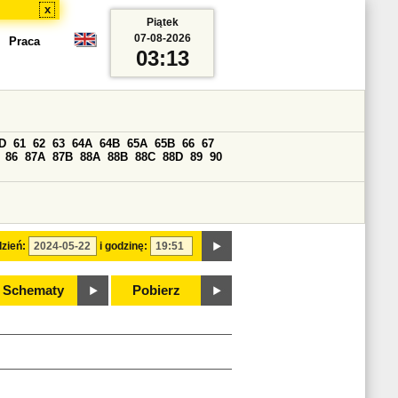
x
Piątek
07-08-2026
Praca
03:13
D
61
62
63
64A
64B
65A
65B
66
67
86
87A
87B
88A
88B
88C
88D
89
90
zień:
i godzinę:
Schematy
Pobierz