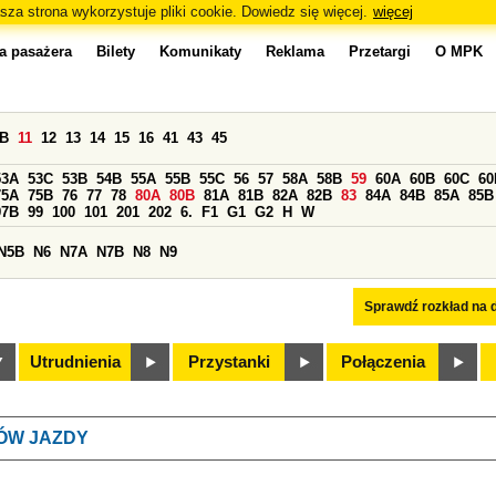
sza strona wykorzystuje pliki cookie. Dowiedz się więcej.
więcej
a pasażera
Bilety
Komunikaty
Reklama
Przetargi
O MPK
0B
11
12
13
14
15
16
41
43
45
53A
53C
53B
54B
55A
55B
55C
56
57
58A
58B
59
60A
60B
60C
60
75A
75B
76
77
78
80A
80B
81A
81B
82A
82B
83
84A
84B
85A
85B
97B
99
100
101
201
202
6.
F1
G1
G2
H
W
N5B
N6
N7A
N7B
N8
N9
Sprawdź rozkład na d
Utrudnienia
Przystanki
Połączenia
ÓW JAZDY