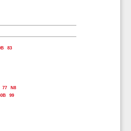
0B
83
77
N8
0B
99