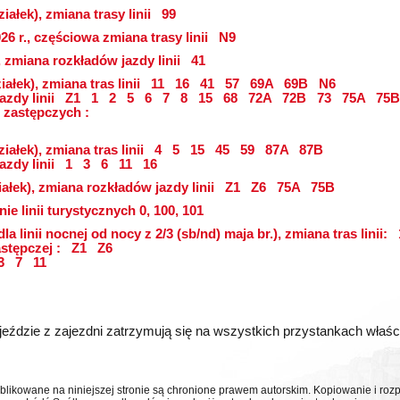
iałek), zmiana trasy linii
99
26 r., częściowa zmiana trasy linii
N9
, zmiana rozkładów jazdy linii
41
ałek), zmiana tras linii
11
16
41
57
69A
69B
N6
azdy linii
Z1
1
2
5
6
7
8
15
68
72A
72B
73
75A
75B
 zastępczych :
iałek), zmiana tras linii
4
5
15
45
59
87A
87B
azdy linii
1
3
6
11
16
ałek), zmiana rozkładów jazdy linii
Z1
Z6
75A
75B
ie linii turystycznych 0, 100, 101
dla linii nocnej od nocy z 2/3 (sb/nd) maja br.), zmiana tras linii:
astępczej :
Z1
Z6
3
7
11
eździe z zajezdni zatrzymują się na wszystkich przystankach właściwy
ublikowane na niniejszej stronie są chronione prawem autorskim. Kopiowanie i r