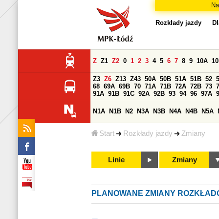
Na
Rozkłady jazdy
Dl
Z
Z1
Z2
0
1
2
3
4
5
6
7
8
9
10A
1
Z3
Z6
Z13
Z43
50A
50B
51A
51B
52
68
69A
69B
70
71A
71B
72A
72B
73
91A
91B
91C
92A
92B
93
94
96
97A
N1A
N1B
N2
N3A
N3B
N4A
N4B
N5A
Start
Rozkłady jazdy
Zmiany
Linie
Zmiany
PLANOWANE ZMIANY ROZKŁAD