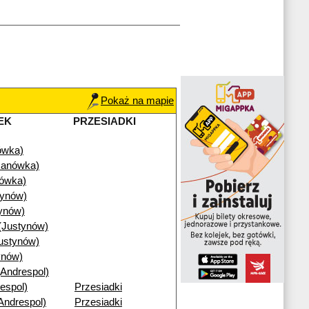
Pokaż na mapie
EK
PRZESIADKI
ówka)
Janówka)
nówka)
tynów)
ynów)
(Justynów)
ustynów)
ynów)
(Andrespol)
espol)
Przesiadki
Andrespol)
Przesiadki