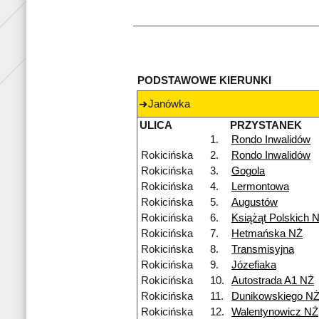
PODSTAWOWE KIERUNKI
Janówka
ULICA
PRZYSTANEK
1.
Rondo Inwalidów
Rokicińska
2.
Rondo Inwalidów
Rokicińska
3.
Gogola
Rokicińska
4.
Lermontowa
Rokicińska
5.
Augustów
Rokicińska
6.
Książąt Polskich 
Rokicińska
7.
Hetmańska NŻ
Rokicińska
8.
Transmisyjna
Rokicińska
9.
Józefiaka
Rokicińska
10.
Autostrada A1 NŻ
Rokicińska
11.
Dunikowskiego N
Rokicińska
12.
Walentynowicz NŻ