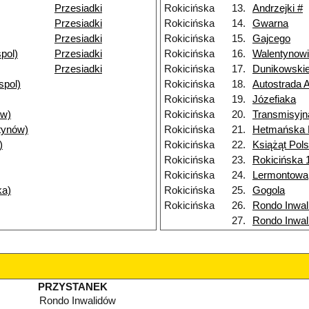
Przesiadki
Rokicińska
13.
Andrzejki #
Przesiadki
Rokicińska
14.
Gwarna
Przesiadki
Rokicińska
15.
Gajcego
pol)
Przesiadki
Rokicińska
16.
Walentynow
Przesiadki
Rokicińska
17.
Dunikowski
spol)
Rokicińska
18.
Autostrada 
Rokicińska
19.
Józefiaka
ów)
Rokicińska
20.
Transmisyjn
tynów)
Rokicińska
21.
Hetmańska
)
Rokicińska
22.
Książąt Pol
Rokicińska
23.
Rokicińska 
Rokicińska
24.
Lermontowa
ka)
Rokicińska
25.
Gogola
Rokicińska
26.
Rondo Inwal
27.
Rondo Inwal
PRZYSTANEK
Rondo Inwalidów