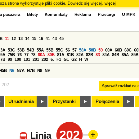
sza strona wykorzystuje pliki cookie. Dowiedz się więcej.
więcej
a pasażera
Bilety
Komunikaty
Reklama
Przetargi
O MPK
0B
11
12
13
14
15
16
41
43
45
53A
53C
53B
54B
55A
55B
55C
56
57
58A
58B
59
60A
60B
60C
60
75A
75B
76
77
78
80A
80B
81A
81B
82A
82B
83
84A
84B
85A
85B
97B
99
100
101
201
202
6.
F1
G1
G2
H
W
N5B
N6
N7A
N7B
N8
N9
a 202
Sprawdź rozkład na d
Utrudnienia
Przystanki
Połączenia
202
Linia