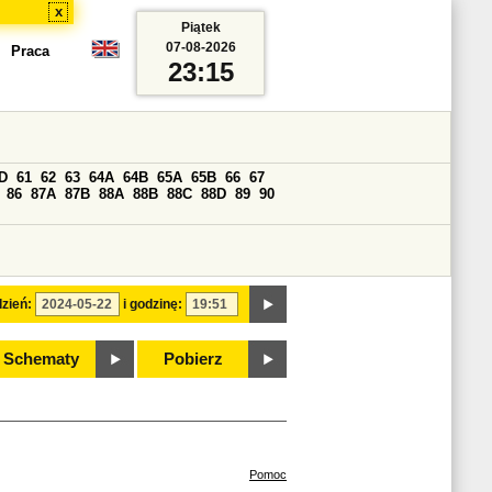
x
Piątek
07-08-2026
Praca
23:15
D
61
62
63
64A
64B
65A
65B
66
67
86
87A
87B
88A
88B
88C
88D
89
90
zień:
i godzinę:
Schematy
Pobierz
Pomoc