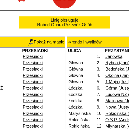
Linię obsługuje
Robert Opara Przewóz Osób
Pokaż na mapie
rondo Inwalidów
PRZESIADKI
ULICA
PRZYSTAN
Przesiadki
1.
Janówka
Przesiadki
Główna
2.
Rybna (Jan
Przesiadki
Główna
3.
Bedońska (
Przesiadki
Główna
4.
Okólna (Ja
Przesiadki
Główna
5.
1 Maja (Jus
NŻ
Przesiadki
Łódzka
6.
Górna (Just
Przesiadki
Łódzka
7.
Ludowa NŻ 
Przesiadki
Łódzka
8.
Malinowa (J
Przesiadki
Łódzka
9.
Nowa (Just
Przesiadki
Marysińska
10.
Rokicińska 
Ż
Przesiadki
Rokicińska
11.
O.S.P. (Andr
Przesiadki
Rokicińska
12.
Młynarska (