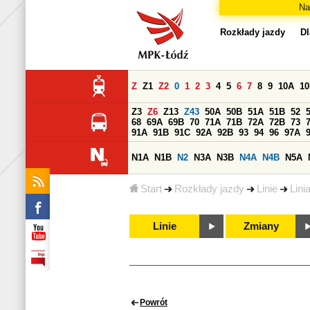
Na
Rozkłady jazdy
Dl
Z
Z1
Z2
0
1
2
3
4
5
6
7
8
9
10A
1
Z3
Z6
Z13
Z43
50A
50B
51A
51B
52
68
69A
69B
70
71A
71B
72A
72B
73
91A
91B
91C
92A
92B
93
94
96
97A
N1A
N1B
N2
N3A
N3B
N4A
N4B
N5A
Start
Rozkłady jazdy
Linie
Lini
Linie
Zmiany
Powrót