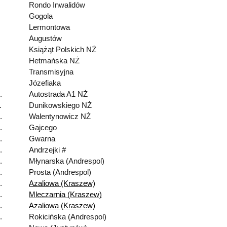
Rondo Inwalidów
Gogola
Lermontowa
Augustów
Książąt Polskich NŻ
Hetmańska NŻ
Transmisyjna
Józefiaka
.
Autostrada A1 NŻ
.
Dunikowskiego NŻ
.
Walentynowicz NŻ
.
Gajcego
.
Gwarna
.
Andrzejki #
.
Młynarska (Andrespol)
.
Prosta (Andrespol)
.
Azaliowa (Kraszew)
.
Mleczarnia (Kraszew)
.
Azaliowa (Kraszew)
.
Rokicińska (Andrespol)