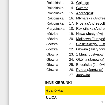
Rokicińska
13.
Gajcego
Rokicińska
14.
Gwarna
Rokicińska
15.
Andrzejki #
Rokicińska
16.
Młynarska (Andres
Rokicińska
17.
Prosta (Andrespol)
Marysińska
18.
Rokicińska (Andre
Łódzka
19.
Nowa (Justynów)
Łódzka
20.
Malinowa (Justyn
Łódzka
21.
Ciesielskiego (Jus
Łódzka
22.
Główna (Justynów
Główna
23.
1 Maja (Justynów)
Główna
24.
Okólna (Janówka)
Główna
25.
Bedońska (Janów
Główna
26.
Rybna (Janówka)
27.
Janówka
INNE KIERUNKI
Janówka
ULICA
1.