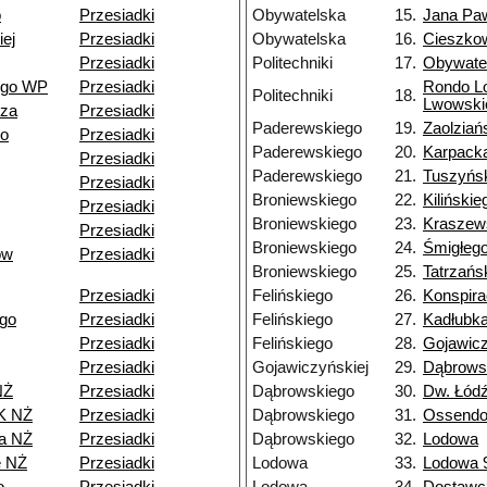
o
Przesiadki
Obywatelska
15.
Jana Paw
ej
Przesiadki
Obywatelska
16.
Cieszko
Przesiadki
Politechniki
17.
Obywate
ego WP
Przesiadki
Rondo L
Politechniki
18.
Lwowski
dza
Przesiadki
Paderewskiego
19.
Zaolziań
go
Przesiadki
Paderewskiego
20.
Karpack
Przesiadki
Paderewskiego
21.
Tuszyńs
Przesiadki
Broniewskiego
22.
Kilińskie
Przesiadki
Broniewskiego
23.
Kraszew
Przesiadki
Broniewskiego
24.
Śmigłeg
ów
Przesiadki
Broniewskiego
25.
Tatrzańs
Przesiadki
Felińskiego
26.
Konspir
go
Przesiadki
Felińskiego
27.
Kadłubk
Przesiadki
Felińskiego
28.
Gojawicz
Przesiadki
Gojawiczyńskiej
29.
Dąbrows
NŻ
Przesiadki
Dąbrowskiego
30.
Dw. Łód
K NŻ
Przesiadki
Dąbrowskiego
31.
Ossendo
a NŻ
Przesiadki
Dąbrowskiego
32.
Lodowa
e NŻ
Przesiadki
Lodowa
33.
Lodowa 