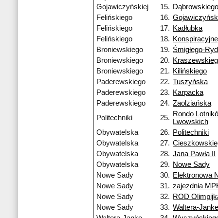
Gojawiczyńskiej
15.
Dąbrowskieg
Felińskiego
16.
Gojawiczyński
Felińskiego
17.
Kadłubka
Felińskiego
18.
Konspiracyjn
Broniewskiego
19.
Śmigłego-Ry
Broniewskiego
20.
Kraszewskie
Broniewskiego
21.
Kilińskiego
Paderewskiego
22.
Tuszyńska
Paderewskiego
23.
Karpacka
Paderewskiego
24.
Zaolziańska
Rondo Lotnik
Politechniki
25.
Lwowskich
Obywatelska
26.
Politechniki
Obywatelska
27.
Cieszkowskie
Obywatelska
28.
Jana Pawła II
Obywatelska
29.
Nowe Sady
Nowe Sady
30.
Elektronowa 
Nowe Sady
31.
zajezdnia MP
Nowe Sady
32.
ROD Olimpijk
Nowe Sady
33.
Waltera-Jank