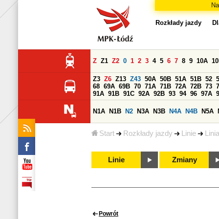
Na
Rozkłady jazdy
Dl
Z
Z1
Z2
0
1
2
3
4
5
6
7
8
9
10A
1
Z3
Z6
Z13
Z43
50A
50B
51A
51B
52
68
69A
69B
70
71A
71B
72A
72B
73
91A
91B
91C
92A
92B
93
94
96
97A
N1A
N1B
N2
N3A
N3B
N4A
N4B
N5A
Start
Rozkłady jazdy
Linie
Lini
Linie
Zmiany
Powrót