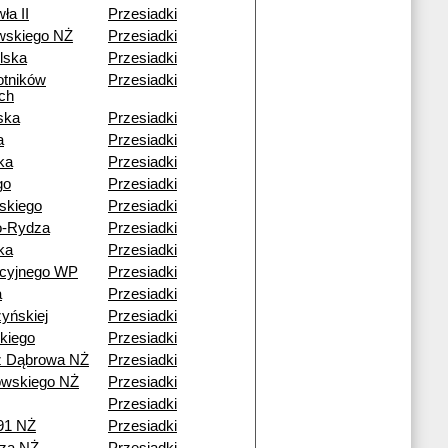
ła II
Przesiadki
wskiego NŻ
Przesiadki
lska
Przesiadki
otników
Przesiadki
ch
ska
Przesiadki
a
Przesiadki
ka
Przesiadki
go
Przesiadki
skiego
Przesiadki
o-Rydza
Przesiadki
ka
Przesiadki
acyjnego WP
Przesiadki
a
Przesiadki
yńskiej
Przesiadki
kiego
Przesiadki
ź Dąbrowa NŻ
Przesiadki
wskiego NŻ
Przesiadki
Przesiadki
91 NŻ
Przesiadki