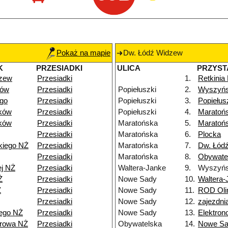
Pokaż na mapie
Dw. Łódź Widzew
K
PRZESIADKI
ULICA
PRZYST
dzew
Przesiadki
1.
Retkinia
dów
Przesiadki
Popiełuszki
2.
Wyszyńs
go
Przesiadki
Popiełuszki
3.
Popiełus
ków
Przesiadki
Popiełuszki
4.
Maratoń
ków
Przesiadki
Maratońska
5.
Maratoń
Przesiadki
Maratońska
6.
Plocka
kiego NŻ
Przesiadki
Maratońska
7.
Dw. Łódź
Przesiadki
Maratońska
8.
Obywate
ej NŻ
Przesiadki
Waltera-Janke
9.
Wyszyńs
Ż
Przesiadki
Nowe Sady
10.
Waltera-
Ż
Przesiadki
Nowe Sady
11.
ROD Oli
Przesiadki
Nowe Sady
12.
zajezdn
ego NŻ
Przesiadki
Nowe Sady
13.
Elektro
browa NŻ
Przesiadki
Obywatelska
14.
Nowe S