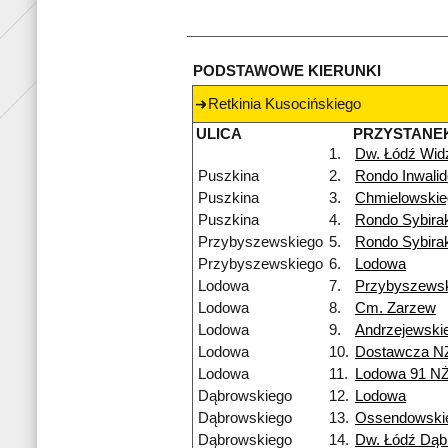
PODSTAWOWE KIERUNKI
Retkinia Kusocińskiego
ULICA
PRZYSTANE
1.
Dw. Łódź Wi
Puszkina
2.
Rondo Inwali
Puszkina
3.
Chmielowskie
Puszkina
4.
Rondo Sybira
Przybyszewskiego
5.
Rondo Sybira
Przybyszewskiego
6.
Lodowa
Lodowa
7.
Przybyszews
Lodowa
8.
Cm. Zarzew
Lodowa
9.
Andrzejewski
Lodowa
10.
Dostawcza N
Lodowa
11.
Lodowa 91 N
Dąbrowskiego
12.
Lodowa
Dąbrowskiego
13.
Ossendowski
Dąbrowskiego
14.
Dw. Łódź Dą