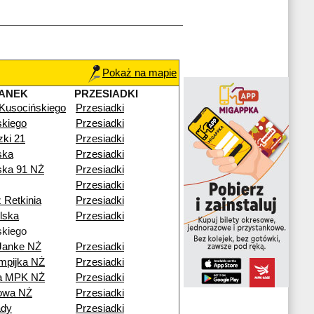
Pokaż na mapie
ANEK
PRZESIADKI
 Kusocińskiego
Przesiadki
kiego
Przesiadki
zki 21
Przesiadki
ska
Przesiadki
ska 91 NŻ
Przesiadki
Przesiadki
 Retkinia
Przesiadki
lska
Przesiadki
kiego
Janke NŻ
Przesiadki
mpijka NŻ
Przesiadki
ia MPK NŻ
Przesiadki
nowa NŻ
Przesiadki
ady
Przesiadki