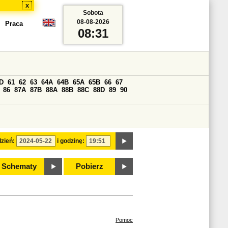
x
Sobota
08-08-2026
Praca
08:31
D
61
62
63
64A
64B
65A
65B
66
67
86
87A
87B
88A
88B
88C
88D
89
90
zień:
i godzinę:
Schematy
Pobierz
Pomoc