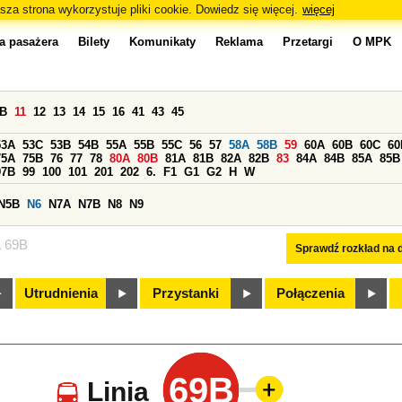
sza strona wykorzystuje pliki cookie. Dowiedz się więcej.
więcej
a pasażera
Bilety
Komunikaty
Reklama
Przetargi
O MPK
0B
11
12
13
14
15
16
41
43
45
53A
53C
53B
54B
55A
55B
55C
56
57
58A
58B
59
60A
60B
60C
60
75A
75B
76
77
78
80A
80B
81A
81B
82A
82B
83
84A
84B
85A
85B
97B
99
100
101
201
202
6.
F1
G1
G2
H
W
N5B
N6
N7A
N7B
N8
N9
a 69B
Sprawdź rozkład na d
Utrudnienia
Przystanki
Połączenia
69B
Linia