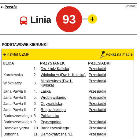
Pomoc
Powrót
93
Linia
PODSTAWOWE KIERUNKI
Instytut CZMP
Pokaż na mapie
ULICA
PRZYSTANEK
PRZESIADKI
1.
Dw. Łódź Kaliska
Przesiadki
Karolewska
2.
Włókniarzy (Dw. Ł. Kaliska)
Przesiadki
Mickiewicza (Dw. Ł.
Przesiadki
Włókniarzy
3.
Kaliska)
Jana Pawła II
4.
Łaska
Przesiadki
Jana Pawła II
5.
Wróblewskiego
Przesiadki
Jana Pawła II
6.
Obywatelska
Przesiadki
Jana Pawła II
7.
Rogozińskiego
Przesiadki
Bartoszewskiego
8.
Pabianicka
Bartoszewskiego
9.
Pryncypalna
Przesiadki
Demokratyczna
10.
Bartoszewskiego
Przesiadki
Ustronna
11.
Demokratyczna NŻ
Przesiadki