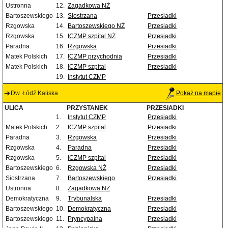
Ustronna
12.
Zagadkowa NŻ
Bartoszewskiego
13.
Siostrzana
Przesiadki
Rzgowska
14.
Bartoszewskiego NŻ
Przesiadki
Rzgowska
15.
ICZMP szpital NŻ
Przesiadki
Paradna
16.
Rzgowska
Przesiadki
Matek Polskich
17.
ICZMP przychodnia
Przesiadki
Matek Polskich
18.
ICZMP szpital
Przesiadki
19.
Instytut CZMP
Dw. Łódź Kaliska
Pokaż na mapie
ULICA
PRZYSTANEK
PRZESIADKI
1.
Instytut CZMP
Przesiadki
Matek Polskich
2.
ICZMP szpital
Przesiadki
Paradna
3.
Rzgowska
Przesiadki
Rzgowska
4.
Paradna
Przesiadki
Rzgowska
5.
ICZMP szpital
Przesiadki
Bartoszewskiego
6.
Rzgowska NŻ
Przesiadki
Siostrzana
7.
Bartoszewskiego
Przesiadki
Ustronna
8.
Zagadkowa NŻ
Demokratyczna
9.
Trybunalska
Przesiadki
Bartoszewskiego
10.
Demokratyczna
Przesiadki
Bartoszewskiego
11.
Pryncypalna
Przesiadki