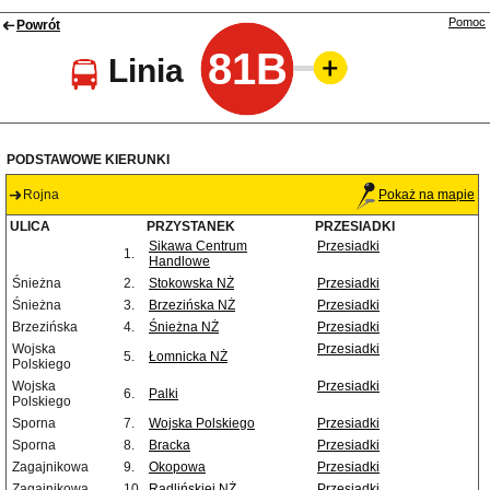
Pomoc
Powrót
81B
Linia
PODSTAWOWE KIERUNKI
Rojna
Pokaż na mapie
ULICA
PRZYSTANEK
PRZESIADKI
Sikawa Centrum
Przesiadki
1.
Handlowe
Śnieżna
2.
Stokowska NŻ
Przesiadki
Śnieżna
3.
Brzezińska NŻ
Przesiadki
Brzezińska
4.
Śnieżna NŻ
Przesiadki
Wojska
Przesiadki
5.
Łomnicka NŻ
Polskiego
Wojska
Przesiadki
6.
Palki
Polskiego
Sporna
7.
Wojska Polskiego
Przesiadki
Sporna
8.
Bracka
Przesiadki
Zagajnikowa
9.
Okopowa
Przesiadki
Zagajnikowa
10.
Radlińskiej NŻ
Przesiadki