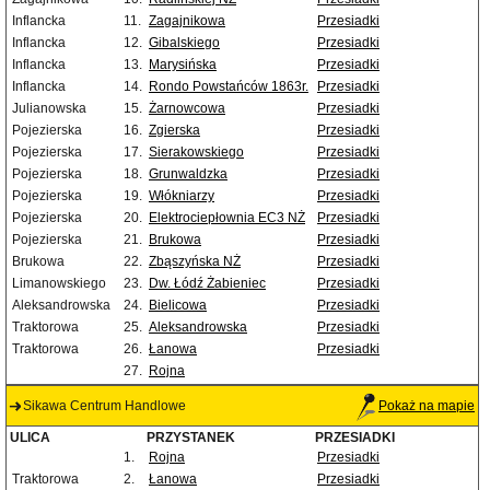
Inflancka
11.
Zagajnikowa
Przesiadki
Inflancka
12.
Gibalskiego
Przesiadki
Inflancka
13.
Marysińska
Przesiadki
Inflancka
14.
Rondo Powstańców 1863r.
Przesiadki
Julianowska
15.
Żarnowcowa
Przesiadki
Pojezierska
16.
Zgierska
Przesiadki
Pojezierska
17.
Sierakowskiego
Przesiadki
Pojezierska
18.
Grunwaldzka
Przesiadki
Pojezierska
19.
Włókniarzy
Przesiadki
Pojezierska
20.
Elektrociepłownia EC3 NŻ
Przesiadki
Pojezierska
21.
Brukowa
Przesiadki
Brukowa
22.
Zbąszyńska NŻ
Przesiadki
Limanowskiego
23.
Dw. Łódź Żabieniec
Przesiadki
Aleksandrowska
24.
Bielicowa
Przesiadki
Traktorowa
25.
Aleksandrowska
Przesiadki
Traktorowa
26.
Łanowa
Przesiadki
27.
Rojna
Sikawa Centrum Handlowe
Pokaż na mapie
ULICA
PRZYSTANEK
PRZESIADKI
1.
Rojna
Przesiadki
Traktorowa
2.
Łanowa
Przesiadki