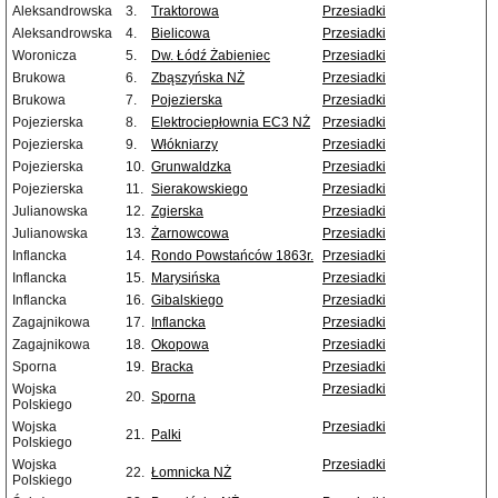
Aleksandrowska
3.
Traktorowa
Przesiadki
Aleksandrowska
4.
Bielicowa
Przesiadki
Woronicza
5.
Dw. Łódź Żabieniec
Przesiadki
Brukowa
6.
Zbąszyńska NŻ
Przesiadki
Brukowa
7.
Pojezierska
Przesiadki
Pojezierska
8.
Elektrociepłownia EC3 NŻ
Przesiadki
Pojezierska
9.
Włókniarzy
Przesiadki
Pojezierska
10.
Grunwaldzka
Przesiadki
Pojezierska
11.
Sierakowskiego
Przesiadki
Julianowska
12.
Zgierska
Przesiadki
Julianowska
13.
Żarnowcowa
Przesiadki
Inflancka
14.
Rondo Powstańców 1863r.
Przesiadki
Inflancka
15.
Marysińska
Przesiadki
Inflancka
16.
Gibalskiego
Przesiadki
Zagajnikowa
17.
Inflancka
Przesiadki
Zagajnikowa
18.
Okopowa
Przesiadki
Sporna
19.
Bracka
Przesiadki
Wojska
Przesiadki
20.
Sporna
Polskiego
Wojska
Przesiadki
21.
Palki
Polskiego
Wojska
Przesiadki
22.
Łomnicka NŻ
Polskiego