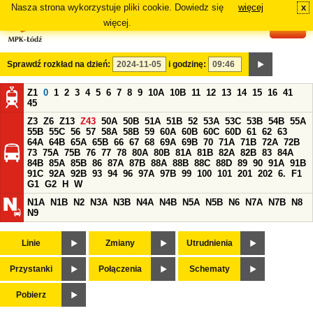
Nasza strona wykorzystuje pliki cookie. Dowiedz się
więcej
x
#
więcej.
Sprawdź rozkład na dzień:
i godzinę:
Z1
0
1
2
3
4
5
6
7
8
9
10A
10B
11
12
13
14
15
16
41
45
Z3
Z6
Z13
Z43
50A
50B
51A
51B
52
53A
53C
53B
54B
55A
55B
55C
56
57
58A
58B
59
60A
60B
60C
60D
61
62
63
64A
64B
65A
65B
66
67
68
69A
69B
70
71A
71B
72A
72B
73
75A
75B
76
77
78
80A
80B
81A
81B
82A
82B
83
84A
84B
85A
85B
86
87A
87B
88A
88B
88C
88D
89
90
91A
91B
91C
92A
92B
93
94
96
97A
97B
99
100
101
201
202
6.
F1
G1
G2
H
W
N1A
N1B
N2
N3A
N3B
N4A
N4B
N5A
N5B
N6
N7A
N7B
N8
N9
Linie
Zmiany
Utrudnienia
Przystanki
Połączenia
Schematy
Pobierz