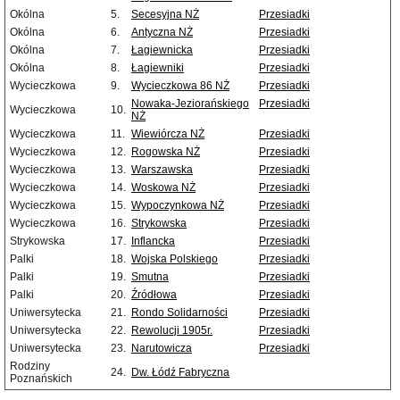
Okólna
5.
Secesyjna NŻ
Przesiadki
Okólna
6.
Antyczna NŻ
Przesiadki
Okólna
7.
Łagiewnicka
Przesiadki
Okólna
8.
Łagiewniki
Przesiadki
Wycieczkowa
9.
Wycieczkowa 86 NŻ
Przesiadki
Nowaka-Jeziorańskiego
Przesiadki
Wycieczkowa
10.
NŻ
Wycieczkowa
11.
Wiewiórcza NŻ
Przesiadki
Wycieczkowa
12.
Rogowska NŻ
Przesiadki
Wycieczkowa
13.
Warszawska
Przesiadki
Wycieczkowa
14.
Woskowa NŻ
Przesiadki
Wycieczkowa
15.
Wypoczynkowa NŻ
Przesiadki
Wycieczkowa
16.
Strykowska
Przesiadki
Strykowska
17.
Inflancka
Przesiadki
Palki
18.
Wojska Polskiego
Przesiadki
Palki
19.
Smutna
Przesiadki
Palki
20.
Źródłowa
Przesiadki
Uniwersytecka
21.
Rondo Solidarności
Przesiadki
Uniwersytecka
22.
Rewolucji 1905r.
Przesiadki
Uniwersytecka
23.
Narutowicza
Przesiadki
Rodziny
24.
Dw. Łódź Fabryczna
Poznańskich