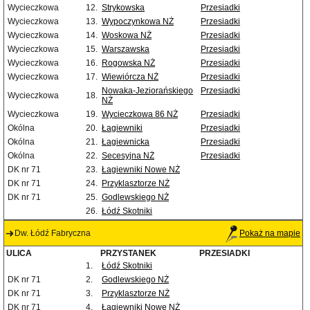
Wycieczkowa
12.
Strykowska
Przesiadki
Wycieczkowa
13.
Wypoczynkowa NŻ
Przesiadki
Wycieczkowa
14.
Woskowa NŻ
Przesiadki
Wycieczkowa
15.
Warszawska
Przesiadki
Wycieczkowa
16.
Rogowska NŻ
Przesiadki
Wycieczkowa
17.
Wiewiórcza NŻ
Przesiadki
Nowaka-Jeziorańskiego
Przesiadki
Wycieczkowa
18.
NŻ
Wycieczkowa
19.
Wycieczkowa 86 NŻ
Przesiadki
Okólna
20.
Łagiewniki
Przesiadki
Okólna
21.
Łagiewnicka
Przesiadki
Okólna
22.
Secesyjna NŻ
Przesiadki
DK nr 71
23.
Łagiewniki Nowe NŻ
DK nr 71
24.
Przyklasztorze NŻ
DK nr 71
25.
Godlewskiego NŻ
26.
Łódź Skotniki
Dw. Łódź Fabryczna
Pokaż na mapie
ULICA
PRZYSTANEK
PRZESIADKI
1.
Łódź Skotniki
DK nr 71
2.
Godlewskiego NŻ
DK nr 71
3.
Przyklasztorze NŻ
DK nr 71
4.
Łagiewniki Nowe NŻ