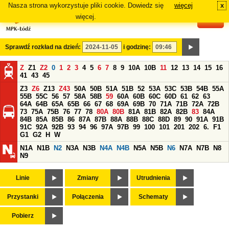
Nasza strona wykorzystuje pliki cookie. Dowiedz się
więcej
x
#
więcej.
Sprawdź rozkład na dzień:
i godzinę:
Z
Z1
Z2
0
1
2
3
4
5
6
7
8
9
10A
10B
11
12
13
14
15
16
41
43
45
Z3
Z6
Z13
Z43
50A
50B
51A
51B
52
53A
53C
53B
54B
55A
55B
55C
56
57
58A
58B
59
60A
60B
60C
60D
61
62
63
64A
64B
65A
65B
66
67
68
69A
69B
70
71A
71B
72A
72B
73
75A
75B
76
77
78
80A
80B
81A
81B
82A
82B
83
84A
84B
85A
85B
86
87A
87B
88A
88B
88C
88D
89
90
91A
91B
91C
92A
92B
93
94
96
97A
97B
99
100
101
201
202
6.
F1
G1
G2
H
W
N1A
N1B
N2
N3A
N3B
N4A
N4B
N5A
N5B
N6
N7A
N7B
N8
N9
Linie
Zmiany
Utrudnienia
Przystanki
Połączenia
Schematy
Pobierz