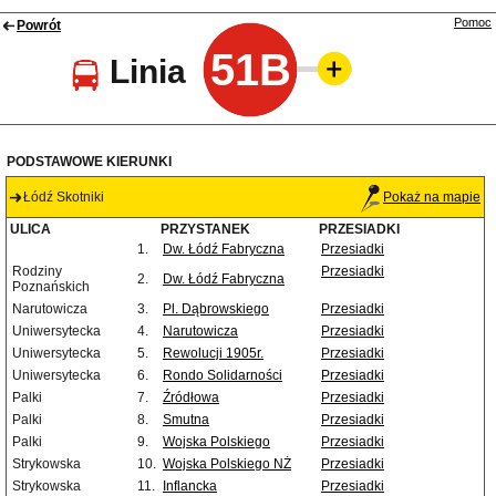
Pomoc
Powrót
51B
Linia
PODSTAWOWE KIERUNKI
Łódź Skotniki
Pokaż na mapie
ULICA
PRZYSTANEK
PRZESIADKI
1.
Dw. Łódź Fabryczna
Przesiadki
Rodziny
Przesiadki
2.
Dw. Łódź Fabryczna
Poznańskich
Narutowicza
3.
Pl. Dąbrowskiego
Przesiadki
Uniwersytecka
4.
Narutowicza
Przesiadki
Uniwersytecka
5.
Rewolucji 1905r.
Przesiadki
Uniwersytecka
6.
Rondo Solidarności
Przesiadki
Palki
7.
Źródłowa
Przesiadki
Palki
8.
Smutna
Przesiadki
Palki
9.
Wojska Polskiego
Przesiadki
Strykowska
10.
Wojska Polskiego NŻ
Przesiadki
Strykowska
11.
Inflancka
Przesiadki