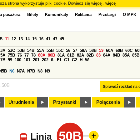
sza strona wykorzystuje pliki cookie. Dowiedz się więcej.
więcej
a pasażera
Bilety
Komunikaty
Reklama
Przetargi
O MPK
0B
11
12
13
14
15
16
41
43
45
53A
53C
53B
54B
55A
55B
55C
56
57
58A
58B
59
60A
60B
60C
60
75A
75B
76
77
78
80A
80B
81A
81B
82A
82B
83
84A
84B
85A
85B
97B
99
100
101
201
202
6.
F1
G1
G2
H
W
N5B
N6
N7A
N7B
N8
N9
a 50B
Sprawdź rozkład na d
Utrudnienia
Przystanki
Połączenia
50B
Linia