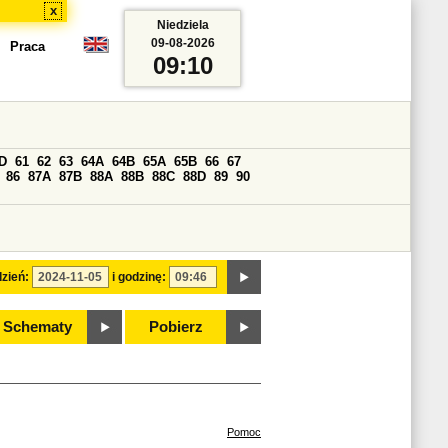
x
Niedziela
09-08-2026
Praca
09:10
D
61
62
63
64A
64B
65A
65B
66
67
86
87A
87B
88A
88B
88C
88D
89
90
zień:
i godzinę:
Schematy
Pobierz
Pomoc