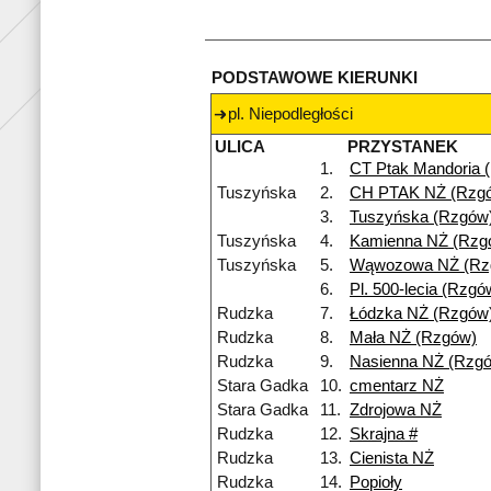
PODSTAWOWE KIERUNKI
pl. Niepodległości
ULICA
PRZYSTANEK
1.
CT Ptak Mandoria 
Tuszyńska
2.
CH PTAK NŻ (Rzg
3.
Tuszyńska (Rzgów
Tuszyńska
4.
Kamienna NŻ (Rzg
Tuszyńska
5.
Wąwozowa NŻ (Rz
6.
Pl. 500-lecia (Rzgó
Rudzka
7.
Łódzka NŻ (Rzgów
Rudzka
8.
Mała NŻ (Rzgów)
Rudzka
9.
Nasienna NŻ (Rzg
Stara Gadka
10.
cmentarz NŻ
Stara Gadka
11.
Zdrojowa NŻ
Rudzka
12.
Skrajna #
Rudzka
13.
Cienista NŻ
Rudzka
14.
Popioły