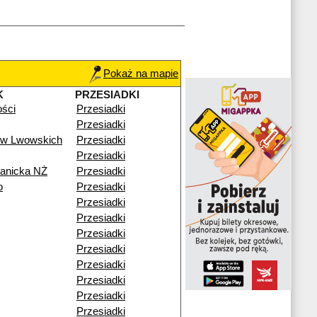
Pokaż na mapie
K
PRZESIADKI
ości
Przesiadki
Przesiadki
ów Lwowskich
Przesiadki
Przesiadki
ianicka NŻ
Przesiadki
o
Przesiadki
Przesiadki
Przesiadki
Przesiadki
Przesiadki
Przesiadki
Przesiadki
Przesiadki
Przesiadki