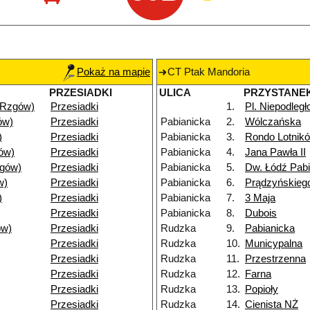
Pokaż na mapie
CT Ptak Mandoria
PRZESIADKI
ULICA
PRZYSTANE
(Rzgów)
Przesiadki
1.
Pl. Niepodległ
ów)
Przesiadki
Pabianicka
2.
Wólczańska
)
Przesiadki
Pabianicka
3.
Rondo Lotnik
ów)
Przesiadki
Pabianicka
4.
Jana Pawła II
gów)
Przesiadki
Pabianicka
5.
Dw. Łódź Pab
w)
Przesiadki
Pabianicka
6.
Prądzyńskieg
)
Przesiadki
Pabianicka
7.
3 Maja
Przesiadki
Pabianicka
8.
Dubois
ów)
Przesiadki
Rudzka
9.
Pabianicka
Przesiadki
Rudzka
10.
Municypalna
Przesiadki
Rudzka
11.
Przestrzenna
Przesiadki
Rudzka
12.
Farna
Przesiadki
Rudzka
13.
Popioły
Przesiadki
Rudzka
14.
Cienista NŻ