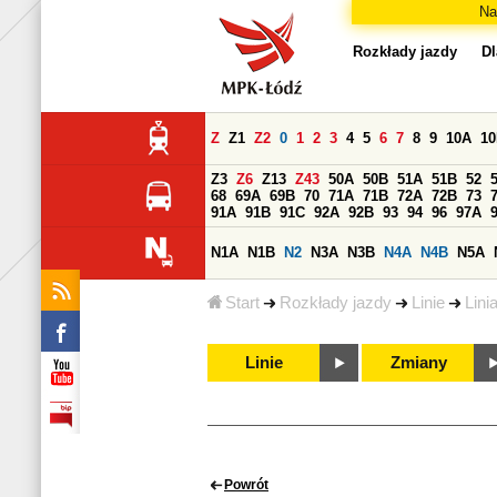
Na
Rozkłady jazdy
Dl
Z
Z1
Z2
0
1
2
3
4
5
6
7
8
9
10A
1
Z3
Z6
Z13
Z43
50A
50B
51A
51B
52
68
69A
69B
70
71A
71B
72A
72B
73
91A
91B
91C
92A
92B
93
94
96
97A
N1A
N1B
N2
N3A
N3B
N4A
N4B
N5A
Start
Rozkłady jazdy
Linie
Lini
Linie
Zmiany
Powrót