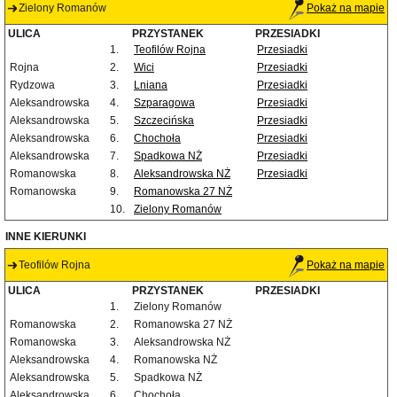
Zielony Romanów
Pokaż na mapie
ULICA
PRZYSTANEK
PRZESIADKI
1.
Teofilów Rojna
Przesiadki
Rojna
2.
Wici
Przesiadki
Rydzowa
3.
Lniana
Przesiadki
Aleksandrowska
4.
Szparagowa
Przesiadki
Aleksandrowska
5.
Szczecińska
Przesiadki
Aleksandrowska
6.
Chochoła
Przesiadki
Aleksandrowska
7.
Spadkowa NŻ
Przesiadki
Romanowska
8.
Aleksandrowska NŻ
Przesiadki
Romanowska
9.
Romanowska 27 NŻ
10.
Zielony Romanów
INNE KIERUNKI
Teofilów Rojna
Pokaż na mapie
ULICA
PRZYSTANEK
PRZESIADKI
1.
Zielony Romanów
Romanowska
2.
Romanowska 27 NŻ
Romanowska
3.
Aleksandrowska NŻ
Aleksandrowska
4.
Romanowska NŻ
Aleksandrowska
5.
Spadkowa NŻ
Aleksandrowska
6.
Chochoła