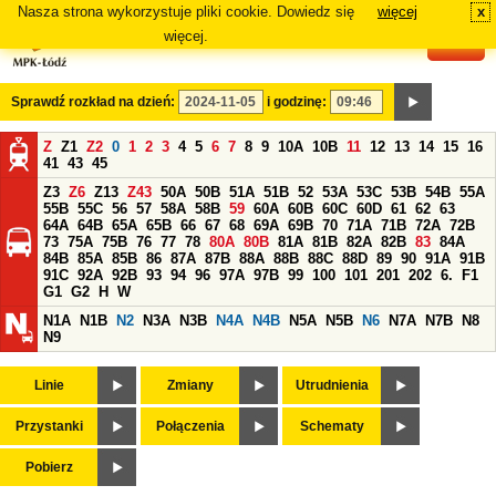
Nasza strona wykorzystuje pliki cookie. Dowiedz się
więcej
x
#
więcej.
Sprawdź rozkład na dzień:
i godzinę:
Z
Z1
Z2
0
1
2
3
4
5
6
7
8
9
10A
10B
11
12
13
14
15
16
41
43
45
Z3
Z6
Z13
Z43
50A
50B
51A
51B
52
53A
53C
53B
54B
55A
55B
55C
56
57
58A
58B
59
60A
60B
60C
60D
61
62
63
64A
64B
65A
65B
66
67
68
69A
69B
70
71A
71B
72A
72B
73
75A
75B
76
77
78
80A
80B
81A
81B
82A
82B
83
84A
84B
85A
85B
86
87A
87B
88A
88B
88C
88D
89
90
91A
91B
91C
92A
92B
93
94
96
97A
97B
99
100
101
201
202
6.
F1
G1
G2
H
W
N1A
N1B
N2
N3A
N3B
N4A
N4B
N5A
N5B
N6
N7A
N7B
N8
N9
Linie
Zmiany
Utrudnienia
Przystanki
Połączenia
Schematy
Pobierz