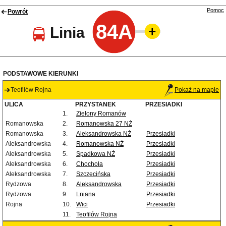
Pomoc
Powrót
84A
Linia
PODSTAWOWE KIERUNKI
Teofilów Rojna
Pokaż na mapie
ULICA
PRZYSTANEK
PRZESIADKI
1.
Zielony Romanów
Romanowska
2.
Romanowska 27 NŻ
Romanowska
3.
Aleksandrowska NŻ
Przesiadki
Aleksandrowska
4.
Romanowska NŻ
Przesiadki
Aleksandrowska
5.
Spadkowa NŻ
Przesiadki
Aleksandrowska
6.
Chochoła
Przesiadki
Aleksandrowska
7.
Szczecińska
Przesiadki
Rydzowa
8.
Aleksandrowska
Przesiadki
Rydzowa
9.
Lniana
Przesiadki
Rojna
10.
Wici
Przesiadki
11.
Teofilów Rojna