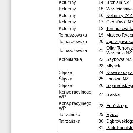
Kolumny
14.
Bronisin NŻ
Kolumny
15.
Wrzecionowa
Kolumny
16.
Kolumny 242
Kolumny
17.
Cierniówki N
Kolumny
18.
Tomaszowsk
Tomaszowska
19.
Małego Ryce
Tomaszowska
20.
Jędrzejowsk
Ofiar Terrory
Tomaszowska
21.
Września NŻ
Kotoniarska
22.
Szybowa NŻ
23.
Młynek
Śląska
24.
Kowalszczyz
Śląska
25.
Lodowa NŻ
Śląska
26.
Szymańskieg
Konspiracyjnego
27.
Śląska
WP
Konspiracyjnego
28.
Felińskiego
WP
Tatrzańska
29.
Rydla
Tatrzańska
30.
Dąbrowskieg
31.
Park Podolsk