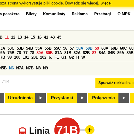
sza strona wykorzystuje pliki cookie. Dowiedz się więcej.
więcej
a pasażera
Bilety
Komunikaty
Reklama
Przetargi
O MPK
0B
11
12
13
14
15
16
41
43
45
53A
53C
53B
54B
55A
55B
55C
56
57
58A
58B
59
60A
60B
60C
60
75A
75B
76
77
78
80A
80B
81A
81B
82A
82B
83
84A
84B
85A
85B
97B
99
100
101
201
202
6.
F1
G1
G2
H
W
N5B
N6
N7A
N7B
N8
N9
a 71B
Sprawdź rozkład na d
Utrudnienia
Przystanki
Połączenia
71B
Linia