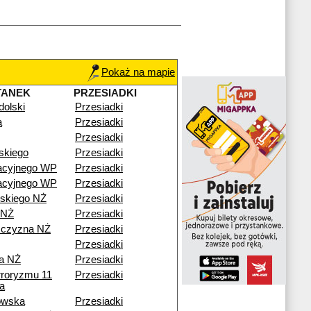
Pokaż na mapie
TANEK
PRZESIADKI
dolski
Przesiadki
a
Przesiadki
Przesiadki
skiego
Przesiadki
acyjnego WP
Przesiadki
acyjnego WP
Przesiadki
skiego NŻ
Przesiadki
 NŻ
Przesiadki
zczyzna NŻ
Przesiadki
Przesiadki
a NŻ
Przesiadki
rroryzmu 11
Przesiadki
a
owska
Przesiadki