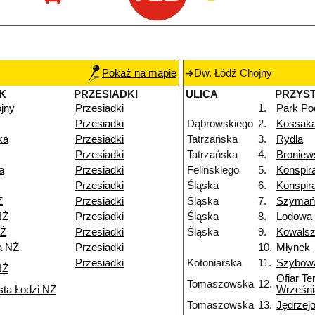
Pokaż na mapie
Dw. Łódź Chojny
K
PRZESIADKI
ULICA
PRZYS
jny
Przesiadki
1.
Park Po
Przesiadki
Dąbrowskiego
2.
Kossak
ka
Przesiadki
Tatrzańska
3.
Rydla
Przesiadki
Tatrzańska
4.
Broniew
a
Przesiadki
Felińskiego
5.
Konspir
Przesiadki
Śląska
6.
Konspir
Ż
Przesiadki
Śląska
7.
Szymań
NŻ
Przesiadki
Śląska
8.
Lodowa
NŻ
Przesiadki
Śląska
9.
Kowals
a NŻ
Przesiadki
10.
Młynek
Przesiadki
Kotoniarska
11.
Szybow
NŻ
Ofiar Te
Tomaszowska
12.
sta Łodzi NŻ
Wrześni
Tomaszowska
13.
Jędrzej