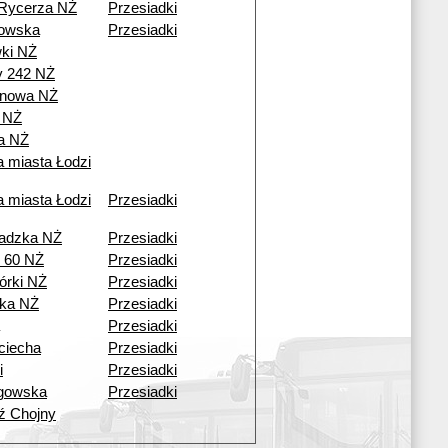
Rycerza NŻ
Przesiadki
owska
Przesiadki
wki NŻ
 242 NŻ
onowa NŻ
n NŻ
a NŻ
a miasta Łodzi
a miasta Łodzi
Przesiadki
adzka NŻ
Przesiadki
 60 NŻ
Przesiadki
rki NŻ
Przesiadki
ka NŻ
Przesiadki
Przesiadki
ciecha
Przesiadki
i
Przesiadki
gowska
Przesiadki
ź Chojny