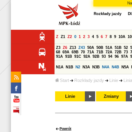
Na
Rozkłady jazdy
Dl
Z
Z1
Z2
0
1
2
3
4
5
6
7
8
9
10A
1
Z3
Z6
Z13
Z43
50A
50B
51A
51B
52
68
69A
69B
70
71A
71B
72A
72B
73
91A
91B
91C
92A
92B
93
94
96
97A
N1A
N1B
N2
N3A
N3B
N4A
N4B
N5A
Start
Rozkłady jazdy
Linie
Lini
Linie
Zmiany
Powrót