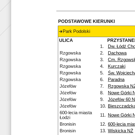
PODSTAWOWE KIERUNKI
Park Podolski
ULICA
PRZYSTANE
1.
Dw. Łódź Cho
Rzgowska
2.
Dachowa
Rzgowska
3.
Cm. Rzgows
Rzgowska
4.
Kurczaki
Rzgowska
5.
Św. Wojciech
Rzgowska
6.
Paradna
Józefów
7.
Rzgowska N
Józefów
8.
Nowe Górki 
Józefów
9.
Józefów 60 
Józefów
10.
Bieszczadzk
600-lecia miasta
11.
Nowe Górki 
Łodzi
Bronisin
12.
600-lecia mia
Bronisin
13.
Wiskicka NŻ