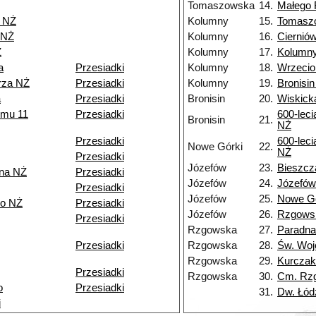
Tomaszowska
14.
Małego 
 NŻ
Kolumny
15.
Tomasz
 NŻ
Kolumny
16.
Ciernió
Ż
Kolumny
17.
Kolumny
a
Przesiadki
Kolumny
18.
Wrzeci
rza NŻ
Przesiadki
Kolumny
19.
Bronisi
a
Przesiadki
Bronisin
20.
Wiskick
zmu 11
Przesiadki
600-leci
Bronisin
21.
NŻ
Przesiadki
600-leci
Nowe Górki
22.
NŻ
Przesiadki
Józefów
23.
Bieszcz
na NŻ
Przesiadki
Józefów
24.
Józefów
Przesiadki
Józefów
25.
Nowe Gó
o NŻ
Przesiadki
Józefów
26.
Rzgows
Przesiadki
Rzgowska
27.
Paradna
Przesiadki
Rzgowska
28.
Św. Woj
Rzgowska
29.
Kurczak
Przesiadki
Rzgowska
30.
Cm. Rz
o
Przesiadki
31.
Dw. Łód
i