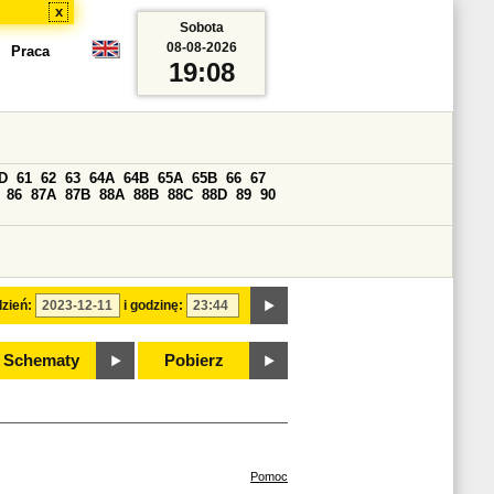
x
Sobota
08-08-2026
Praca
19:08
D
61
62
63
64A
64B
65A
65B
66
67
86
87A
87B
88A
88B
88C
88D
89
90
zień:
i godzinę:
Schematy
Pobierz
Pomoc