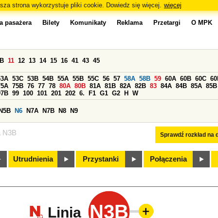
sza strona wykorzystuje pliki cookie. Dowiedz się więcej.
więcej
a pasażera
Bilety
Komunikaty
Reklama
Przetargi
O MPK
0B
11
12
13
14
15
16
41
43
45
53A
53C
53B
54B
55A
55B
55C
56
57
58A
58B
59
60A
60B
60C
60
75A
75B
76
77
78
80A
80B
81A
81B
82A
82B
83
84A
84B
85A
85B
97B
99
100
101
201
202
6.
F1
G1
G2
H
W
N5B
N6
N7A
N7B
N8
N9
a N3B
Sprawdź rozkład na d
Utrudnienia
Przystanki
Połączenia
N3B
Linia