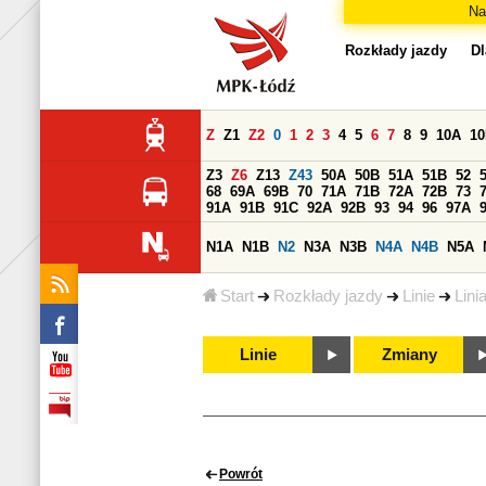
Na
Rozkłady jazdy
Dl
Z
Z1
Z2
0
1
2
3
4
5
6
7
8
9
10A
1
Z3
Z6
Z13
Z43
50A
50B
51A
51B
52
68
69A
69B
70
71A
71B
72A
72B
73
91A
91B
91C
92A
92B
93
94
96
97A
N1A
N1B
N2
N3A
N3B
N4A
N4B
N5A
Start
Rozkłady jazdy
Linie
Lini
Linie
Zmiany
Powrót