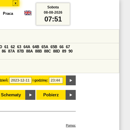
x
Sobota
08-08-2026
Praca
07:51
D
61
62
63
64A
64B
65A
65B
66
67
86
87A
87B
88A
88B
88C
88D
89
90
zień:
i godzinę:
Schematy
Pobierz
Pomoc