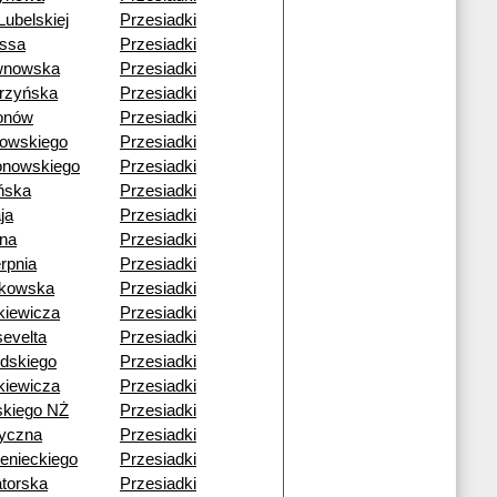
Lubelskiej
Przesiadki
ssa
Przesiadki
wnowska
Przesiadki
rzyńska
Przesiadki
onów
Przesiadki
gowskiego
Przesiadki
nowskiego
Przesiadki
ńska
Przesiadki
ja
Przesiadki
ona
Przesiadki
erpnia
Przesiadki
rkowska
Przesiadki
kiewicza
Przesiadki
evelta
Przesiadki
udskiego
Przesiadki
kiewicza
Przesiadki
ńskiego NŻ
Przesiadki
yczna
Przesiadki
enieckiego
Przesiadki
torska
Przesiadki