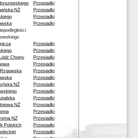
byszewskiego
Przesiadki
nańska NŻ
Przesiadki
skiego
Przesiadki
owska
Przesiadki
Niepodległości
owskiego
nicza
Przesiadki
skiego
Przesiadki
Łódź Chojny
Przesiadki
howa
Przesiadki
 Rzgowska
Przesiadki
owska
Przesiadki
yńska NŻ
Przesiadki
wskiego
Przesiadki
unalska
Przesiadki
tniowa NŻ
Przesiadki
onna
Przesiadki
zerna NŻ
Przesiadki
k Polskich
Przesiadki
nieckiej
Przesiadki