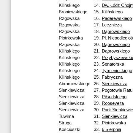
Kilińskiego
14.
Dw. Łódź Chojn
Broniewskiego
15.
Kilińskiego
Rzgowska
16.
Paderewskiego
Rzgowska
17.
Lecznicza
Rzgowska
18.
Dąbrowskiego
Piotrkowska
19.
Pl. Niepodległoś
Rzgowska
20.
Dąbrowskiego
Kilińskiego
21.
Dąbrowskiego
Kilińskiego
22.
Przybyszewski
Kilińskiego
23.
Senatorska
Kilińskiego
24.
Tymienieckiego
Kilińskiego
25.
Fabryczna
Abramowskiego
26.
Sienkiewicza
Sienkiewicza
27.
Pogotowie Rat
Sienkiewicza
28.
Piłsudskiego
Sienkiewicza
29.
Roosevelta
Sienkiewicza
30.
Park Sienkiewi
Tuwima
31.
Sienkiewicza
Struga
32.
Piotrkowska
Kościuszki
33.
6 Sierpnia