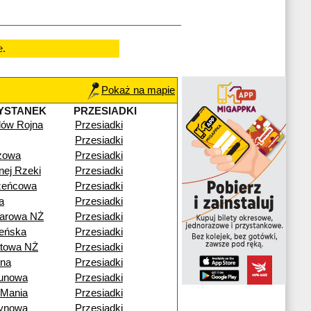
e.
Pokaż na mapie
YSTANEK
PRZESIADKI
ilów Rojna
Przesiadki
Przesiadki
zowa
Przesiadki
nej Rzeki
Przesiadki
zeńcowa
Przesiadki
a
Przesiadki
arowa NŻ
Przesiadki
eńska
Przesiadki
towa NŻ
Przesiadki
na
Przesiadki
unowa
Przesiadki
Mania
Przesiadki
ynowa
Przesiadki