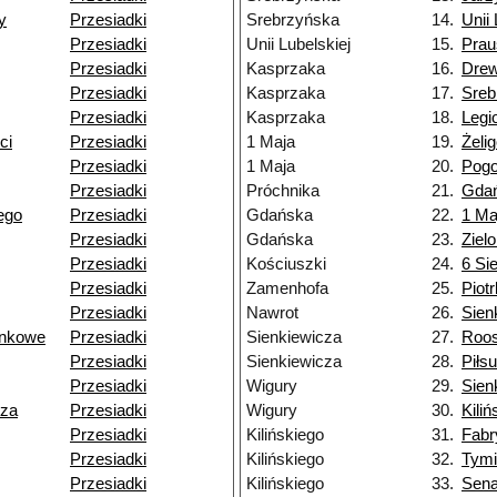
y
Przesiadki
Srebrzyńska
14.
Unii 
Przesiadki
Unii Lubelskiej
15.
Prau
Przesiadki
Kasprzaka
16.
Dre
Przesiadki
Kasprzaka
17.
Sreb
Przesiadki
Kasprzaka
18.
Legi
ci
Przesiadki
1 Maja
19.
Żeli
Przesiadki
1 Maja
20.
Pogo
Przesiadki
Próchnika
21.
Gda
ego
Przesiadki
Gdańska
22.
1 Ma
Przesiadki
Gdańska
23.
Ziel
Przesiadki
Kościuszki
24.
6 Si
Przesiadki
Zamenhofa
25.
Piot
Przesiadki
Nawrot
26.
Sien
unkowe
Przesiadki
Sienkiewicza
27.
Roos
Przesiadki
Sienkiewicza
28.
Piłs
Przesiadki
Wigury
29.
Sien
cza
Przesiadki
Wigury
30.
Kili
Przesiadki
Kilińskiego
31.
Fabr
Przesiadki
Kilińskiego
32.
Tymi
Przesiadki
Kilińskiego
33.
Sena