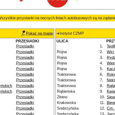
szystkie przystanki na nocnych liniach autobusowych są na żądani
Pokaż na mapie
Instytut CZMP
PRZESIADKI
ULICA
PRZ
Przesiadki
1.
Teof
Przesiadki
Rojna
2.
Wici
Przesiadki
Rojna
3.
Ryd
Przesiadki
Rojna
4.
Wier
Przesiadki
Rojna
5.
Kac
Przesiadki
Traktorowa
6.
Rojn
Przesiadki
Traktorowa
7.
Nekt
yńskich
Przesiadki
Traktorowa
8.
Rąbi
yńskich
Przesiadki
Rąbieńska
9.
Kwia
Przesiadki
Złotno
10.
Siew
Przesiadki
Krakowska
11.
Bieg
Przesiadki
Srebrzyńska
12.
Cm. 
Przesiadki
Srebrzyńska
13.
Jarz