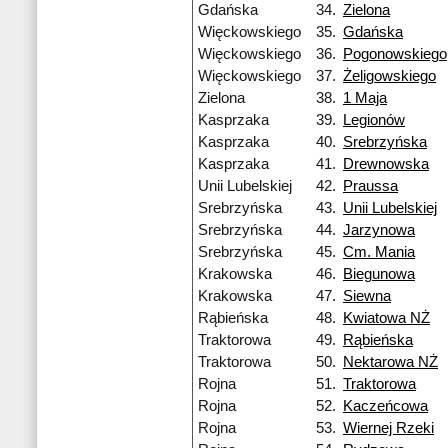
Gdańska
34.
Zielona
Więckowskiego
35.
Gdańska
Więckowskiego
36.
Pogonowskiego
Więckowskiego
37.
Żeligowskiego
Zielona
38.
1 Maja
Kasprzaka
39.
Legionów
Kasprzaka
40.
Srebrzyńska
Kasprzaka
41.
Drewnowska
Unii Lubelskiej
42.
Praussa
Srebrzyńska
43.
Unii Lubelskiej
Srebrzyńska
44.
Jarzynowa
Srebrzyńska
45.
Cm. Mania
Krakowska
46.
Biegunowa
Krakowska
47.
Siewna
Rąbieńska
48.
Kwiatowa NŻ
Traktorowa
49.
Rąbieńska
Traktorowa
50.
Nektarowa NŻ
Rojna
51.
Traktorowa
Rojna
52.
Kaczeńcowa
Rojna
53.
Wiernej Rzeki