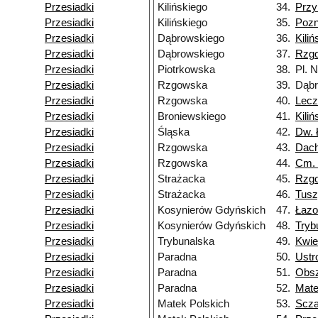
Przesiadki
Kilińskiego
34.
Przy
Przesiadki
Kilińskiego
35.
Poz
Przesiadki
Dąbrowskiego
36.
Kiliń
Przesiadki
Dąbrowskiego
37.
Rzg
Przesiadki
Piotrkowska
38.
Pl. 
Przesiadki
Rzgowska
39.
Dąbr
Przesiadki
Rzgowska
40.
Lecz
Przesiadki
Broniewskiego
41.
Kiliń
Przesiadki
Śląska
42.
Dw. 
Przesiadki
Rzgowska
43.
Dac
Przesiadki
Rzgowska
44.
Cm.
Przesiadki
Strażacka
45.
Rzg
Przesiadki
Strażacka
46.
Tusz
Przesiadki
Kosynierów Gdyńskich
47.
Łazo
Przesiadki
Kosynierów Gdyńskich
48.
Tryb
Przesiadki
Trybunalska
49.
Kwie
Przesiadki
Paradna
50.
Ustr
Przesiadki
Paradna
51.
Obs
Przesiadki
Paradna
52.
Mate
Przesiadki
Matek Polskich
53.
Scza