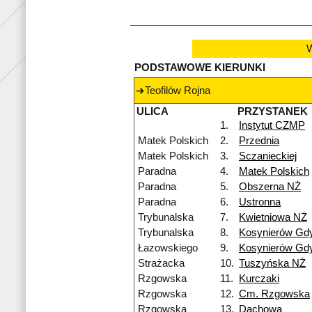
W
PODSTAWOWE KIERUNKI
Teofilów Rojna
ULICA
PRZYSTANEK
1.
Instytut CZMP
Matek Polskich
2.
Przednia
Matek Polskich
3.
Sczanieckiej
Paradna
4.
Matek Polskich
Paradna
5.
Obszerna NŻ
Paradna
6.
Ustronna
Trybunalska
7.
Kwietniowa NŻ
Trybunalska
8.
Kosynierów Gd
Łazowskiego
9.
Kosynierów Gd
Strażacka
10.
Tuszyńska NŻ
Rzgowska
11.
Kurczaki
Rzgowska
12.
Cm. Rzgowska
Rzgowska
13.
Dachowa