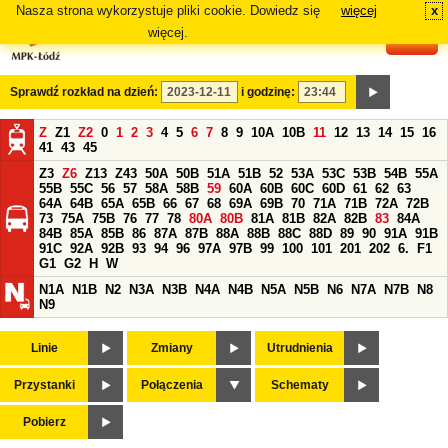
Nasza strona wykorzystuje pliki cookie. Dowiedz się
więcej
x
#
więcej.
Sprawdź rozkład na dzień:
i godzinę:
Z
Z1
Z2
0
1
2
3
4
5
6
7
8
9
10A
10B
11
12
13
14
15
16
41
43
45
Z3
Z6
Z13
Z43
50A
50B
51A
51B
52
53A
53C
53B
54B
55A
55B
55C
56
57
58A
58B
59
60A
60B
60C
60D
61
62
63
64A
64B
65A
65B
66
67
68
69A
69B
70
71A
71B
72A
72B
73
75A
75B
76
77
78
80A
80B
81A
81B
82A
82B
83
84A
84B
85A
85B
86
87A
87B
88A
88B
88C
88D
89
90
91A
91B
91C
92A
92B
93
94
96
97A
97B
99
100
101
201
202
6.
F1
G1
G2
H
W
N1A
N1B
N2
N3A
N3B
N4A
N4B
N5A
N5B
N6
N7A
N7B
N8
N9
Linie
Zmiany
Utrudnienia
Przystanki
Połączenia
Schematy
Pobierz