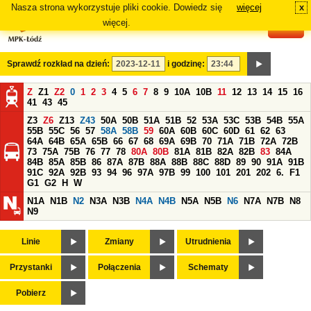
Nasza strona wykorzystuje pliki cookie. Dowiedz się
więcej
x
#
więcej.
Sprawdź rozkład na dzień:
i godzinę:
Z
Z1
Z2
0
1
2
3
4
5
6
7
8
9
10A
10B
11
12
13
14
15
16
41
43
45
Z3
Z6
Z13
Z43
50A
50B
51A
51B
52
53A
53C
53B
54B
55A
55B
55C
56
57
58A
58B
59
60A
60B
60C
60D
61
62
63
64A
64B
65A
65B
66
67
68
69A
69B
70
71A
71B
72A
72B
73
75A
75B
76
77
78
80A
80B
81A
81B
82A
82B
83
84A
84B
85A
85B
86
87A
87B
88A
88B
88C
88D
89
90
91A
91B
91C
92A
92B
93
94
96
97A
97B
99
100
101
201
202
6.
F1
G1
G2
H
W
N1A
N1B
N2
N3A
N3B
N4A
N4B
N5A
N5B
N6
N7A
N7B
N8
N9
Linie
Zmiany
Utrudnienia
Przystanki
Połączenia
Schematy
Pobierz