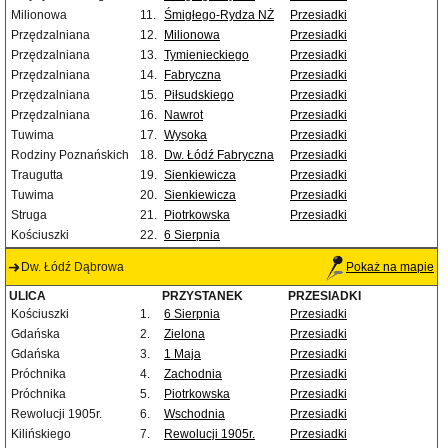
Milionowa
11.
Śmigłego-Rydza NŻ
Przesiadki
Przędzalniana
12.
Milionowa
Przesiadki
Przędzalniana
13.
Tymienieckiego
Przesiadki
Przędzalniana
14.
Fabryczna
Przesiadki
Przędzalniana
15.
Piłsudskiego
Przesiadki
Przędzalniana
16.
Nawrot
Przesiadki
Tuwima
17.
Wysoka
Przesiadki
Rodziny Poznańskich
18.
Dw. Łódź Fabryczna
Przesiadki
Traugutta
19.
Sienkiewicza
Przesiadki
Tuwima
20.
Sienkiewicza
Przesiadki
Struga
21.
Piotrkowska
Przesiadki
Kościuszki
22.
6 Sierpnia
Dw. Łódź Dąbrowa
Pokaż na mapie
ULICA
PRZYSTANEK
PRZESIADKI
Kościuszki
1.
6 Sierpnia
Przesiadki
Gdańska
2.
Zielona
Przesiadki
Gdańska
3.
1 Maja
Przesiadki
Próchnika
4.
Zachodnia
Przesiadki
Próchnika
5.
Piotrkowska
Przesiadki
Rewolucji 1905r.
6.
Wschodnia
Przesiadki
Kilińskiego
7.
Rewolucji 1905r.
Przesiadki