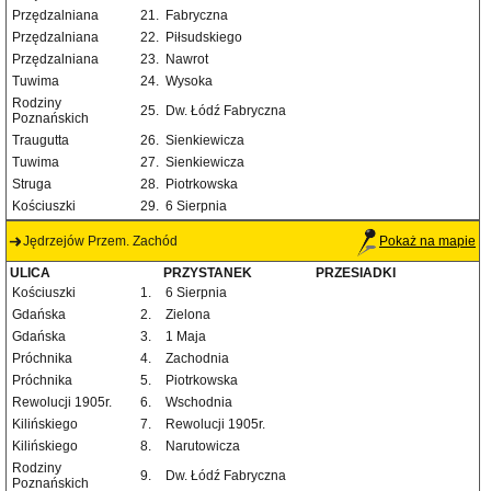
Przędzalniana
21.
Fabryczna
Przędzalniana
22.
Piłsudskiego
Przędzalniana
23.
Nawrot
Tuwima
24.
Wysoka
Rodziny
25.
Dw. Łódź Fabryczna
Poznańskich
Traugutta
26.
Sienkiewicza
Tuwima
27.
Sienkiewicza
Struga
28.
Piotrkowska
Kościuszki
29.
6 Sierpnia
Jędrzejów Przem. Zachód
Pokaż na mapie
ULICA
PRZYSTANEK
PRZESIADKI
Kościuszki
1.
6 Sierpnia
Gdańska
2.
Zielona
Gdańska
3.
1 Maja
Próchnika
4.
Zachodnia
Próchnika
5.
Piotrkowska
Rewolucji 1905r.
6.
Wschodnia
Kilińskiego
7.
Rewolucji 1905r.
Kilińskiego
8.
Narutowicza
Rodziny
9.
Dw. Łódź Fabryczna
Poznańskich