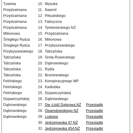
Tuwima
10.
Wysoka
Przędzalniana
11.
Nawrot
Przędzalniana
12.
Piłsudskiego
Przędzalniana
13.
Fabryczna
Przędzalniana
14.
Tymienieckiego NŻ
Milionowa
15.
Przędzalniana
Śmigłego Rydza
16.
Milionowa
Śmigłego Rydza
17.
Przybyszewskiego
Przybyszewskiego
18.
Tatrzańska
Tatrzańska
19.
Grota-Roweckiego
Tatrzańska
20.
Dąbrowskiego
Tatrzańska
21.
Rydla
Tatrzańska
22.
Broniewskiego
Felińskiego
23.
Konspiracyjnego WP
Felińskiego
24.
Kadłubka
Felińskiego
25.
Gojawiczyńskiej
Gojawiczyńskiej
26.
Dąbrowskiego
Dąbrowskiego
27.
Dw. Łódź Dąbrowa NŻ
Przesiadki
Dąbrowskiego
28.
Ossendowskiego NŻ
Przesiadki
Dąbrowskiego
29.
Lodowa
Przesiadki
30.
Jędrzejowska 47 NŻ
Przesiadki
31.
Jędrzejowska 45A NŻ
Przesiadki