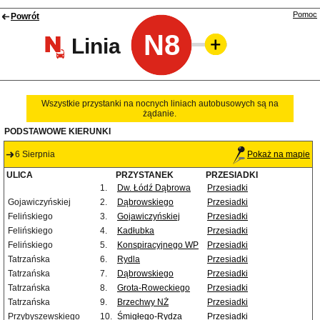
Pomoc
Powrót
N8
Linia
Wszystkie przystanki na nocnych liniach autobusowych są na
żądanie.
PODSTAWOWE KIERUNKI
6 Sierpnia
Pokaż na mapie
ULICA
PRZYSTANEK
PRZESIADKI
1.
Dw. Łódź Dąbrowa
Przesiadki
Gojawiczyńskiej
2.
Dąbrowskiego
Przesiadki
Felińskiego
3.
Gojawiczyńskiej
Przesiadki
Felińskiego
4.
Kadłubka
Przesiadki
Felińskiego
5.
Konspiracyjnego WP
Przesiadki
Tatrzańska
6.
Rydla
Przesiadki
Tatrzańska
7.
Dąbrowskiego
Przesiadki
Tatrzańska
8.
Grota-Roweckiego
Przesiadki
Tatrzańska
9.
Brzechwy NŻ
Przesiadki
Przybyszewskiego
10.
Śmigłego-Rydza
Przesiadki