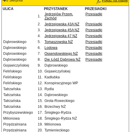
6 Sierpnia
Pokaż na mapie
ULICA
PRZYSTANEK
PRZESIADKI
Jędrzejów Przem.
Przesiadki
1.
Zachód
2.
Jędrzejowska 43A NŻ
Przesiadki
3.
Jędrzejowska 45A NŻ
Przesiadki
4.
Jędrzejowska 47 NŻ
Przesiadki
Dąbrowskiego
5.
Tomaszowska NŻ
Przesiadki
Dąbrowskiego
6.
Lodowa
Przesiadki
Dąbrowskiego
7.
Ossendowskiego NŻ
Przesiadki
Dąbrowskiego
8.
Dw. Łódź Dąbrowa NŻ
Przesiadki
Gojawiczyńskiej
9.
Dąbrowskiego
Felińskiego
10.
Gojawiczyńskiej
Felińskiego
11.
Kadłubka
Felińskiego
12.
Konspiracyjnego WP
Tatrzańska
13.
Rydla
Tatrzańska
14.
Dąbrowskiego
Tatrzańska
15.
Grota-Roweckiego
Tatrzańska
16.
Brzechwy NŻ
Przybyszewskiego
17.
Śmigłego-Rydza
Milionowa
18.
Śmigłego-Rydza NŻ
Przędzalniana
19.
Milionowa
Przędzalniana
20.
Tymienieckiego