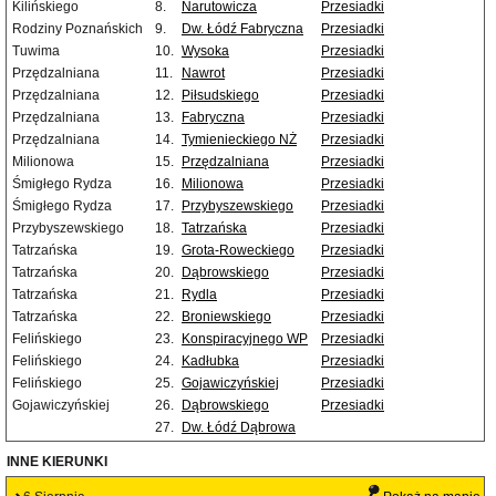
Kilińskiego
8.
Narutowicza
Przesiadki
Rodziny Poznańskich
9.
Dw. Łódź Fabryczna
Przesiadki
Tuwima
10.
Wysoka
Przesiadki
Przędzalniana
11.
Nawrot
Przesiadki
Przędzalniana
12.
Piłsudskiego
Przesiadki
Przędzalniana
13.
Fabryczna
Przesiadki
Przędzalniana
14.
Tymienieckiego NŻ
Przesiadki
Milionowa
15.
Przędzalniana
Przesiadki
Śmigłego Rydza
16.
Milionowa
Przesiadki
Śmigłego Rydza
17.
Przybyszewskiego
Przesiadki
Przybyszewskiego
18.
Tatrzańska
Przesiadki
Tatrzańska
19.
Grota-Roweckiego
Przesiadki
Tatrzańska
20.
Dąbrowskiego
Przesiadki
Tatrzańska
21.
Rydla
Przesiadki
Tatrzańska
22.
Broniewskiego
Przesiadki
Felińskiego
23.
Konspiracyjnego WP
Przesiadki
Felińskiego
24.
Kadłubka
Przesiadki
Felińskiego
25.
Gojawiczyńskiej
Przesiadki
Gojawiczyńskiej
26.
Dąbrowskiego
Przesiadki
27.
Dw. Łódź Dąbrowa
INNE KIERUNKI