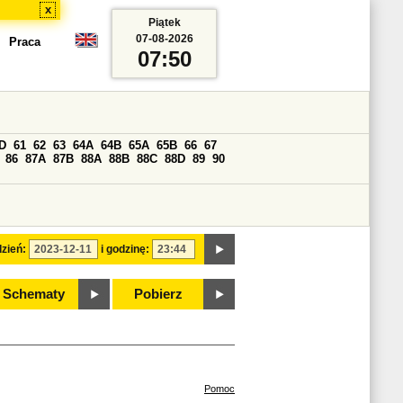
x
Piątek
07-08-2026
Praca
07:50
D
61
62
63
64A
64B
65A
65B
66
67
86
87A
87B
88A
88B
88C
88D
89
90
zień:
i godzinę:
Schematy
Pobierz
Pomoc