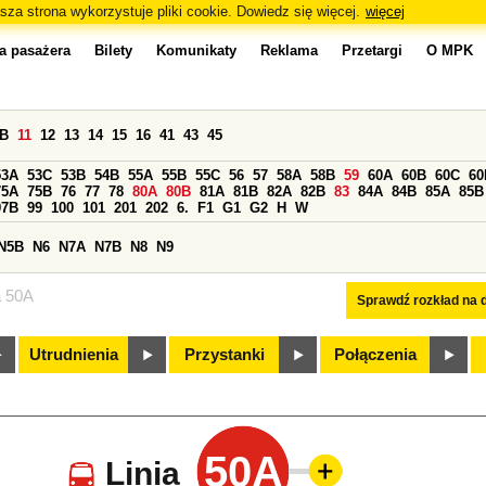
sza strona wykorzystuje pliki cookie. Dowiedz się więcej.
więcej
a pasażera
Bilety
Komunikaty
Reklama
Przetargi
O MPK
0B
11
12
13
14
15
16
41
43
45
53A
53C
53B
54B
55A
55B
55C
56
57
58A
58B
59
60A
60B
60C
60
75A
75B
76
77
78
80A
80B
81A
81B
82A
82B
83
84A
84B
85A
85B
97B
99
100
101
201
202
6.
F1
G1
G2
H
W
N5B
N6
N7A
N7B
N8
N9
a 50A
Sprawdź rozkład na d
Utrudnienia
Przystanki
Połączenia
50A
Linia