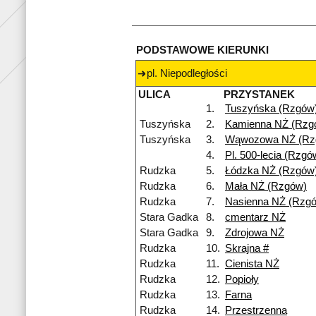
PODSTAWOWE KIERUNKI
pl. Niepodległości
ULICA
PRZYSTANEK
1.
Tuszyńska (Rzgów
Tuszyńska
2.
Kamienna NŻ (Rzg
Tuszyńska
3.
Wąwozowa NŻ (Rz
4.
Pl. 500-lecia (Rzgó
Rudzka
5.
Łódzka NŻ (Rzgów
Rudzka
6.
Mała NŻ (Rzgów)
Rudzka
7.
Nasienna NŻ (Rzg
Stara Gadka
8.
cmentarz NŻ
Stara Gadka
9.
Zdrojowa NŻ
Rudzka
10.
Skrajna #
Rudzka
11.
Cienista NŻ
Rudzka
12.
Popioły
Rudzka
13.
Farna
Rudzka
14.
Przestrzenna