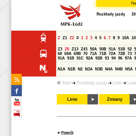
Na
Rozkłady jazdy
Dl
Z
Z1
Z2
0
1
2
3
4
5
6
7
8
9
10A
1
Z3
Z6
Z13
Z43
50A
50B
51A
51B
52
68
69A
69B
70
71A
71B
72A
72B
73
91A
91B
91C
92A
92B
93
94
96
97A
N1A
N1B
N2
N3A
N3B
N4A
N4B
N5A
Start
Rozkłady jazdy
Linie
Lini
Linie
Zmiany
Powrót