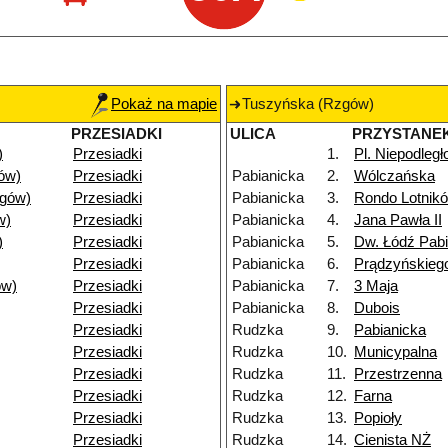
Pokaż na mapie
Tuszyńska (Rzgów)
PRZESIADKI
ULICA
PRZYSTANE
)
Przesiadki
1.
Pl. Niepodległ
ów)
Przesiadki
Pabianicka
2.
Wólczańska
gów)
Przesiadki
Pabianicka
3.
Rondo Lotnik
w)
Przesiadki
Pabianicka
4.
Jana Pawła II
)
Przesiadki
Pabianicka
5.
Dw. Łódź Pab
Przesiadki
Pabianicka
6.
Prądzyńskieg
ów)
Przesiadki
Pabianicka
7.
3 Maja
Przesiadki
Pabianicka
8.
Dubois
Przesiadki
Rudzka
9.
Pabianicka
Przesiadki
Rudzka
10.
Municypalna
Przesiadki
Rudzka
11.
Przestrzenna
Przesiadki
Rudzka
12.
Farna
Przesiadki
Rudzka
13.
Popioły
Przesiadki
Rudzka
14.
Cienista NŻ