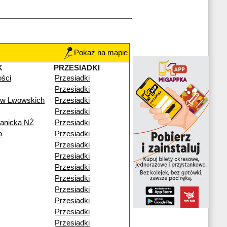
Pokaż na mapie
K
PRZESIADKI
ości
Przesiadki
Przesiadki
ów Lwowskich
Przesiadki
Przesiadki
ianicka NŻ
Przesiadki
o
Przesiadki
Przesiadki
Przesiadki
Przesiadki
Przesiadki
Przesiadki
Przesiadki
Przesiadki
Przesiadki