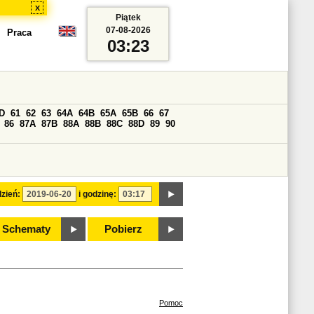
x
Piątek
07-08-2026
Praca
03:23
D
61
62
63
64A
64B
65A
65B
66
67
86
87A
87B
88A
88B
88C
88D
89
90
zień:
i godzinę:
Schematy
Pobierz
Pomoc