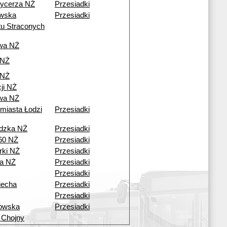
ycerza NŻ
Przesiadki
wska
Przesiadki
tu Straconych
wa NŻ
 NŻ
 NŻ
ji NŻ
wa NŻ
 miasta Łodzi
Przesiadki
dzka NŻ
Przesiadki
60 NŻ
Przesiadki
ki NŻ
Przesiadki
a NŻ
Przesiadki
Przesiadki
iecha
Przesiadki
Przesiadki
owska
Przesiadki
 Chojny