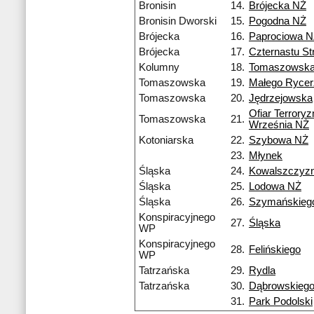
Bronisin
14.
Brójecka NŻ
Bronisin Dworski
15.
Pogodna NŻ
Brójecka
16.
Paprociowa 
Brójecka
17.
Czternastu S
Kolumny
18.
Tomaszowsk
Tomaszowska
19.
Małego Ryce
Tomaszowska
20.
Jędrzejowska
Ofiar Terrory
Tomaszowska
21.
Września NŻ
Kotoniarska
22.
Szybowa NŻ
23.
Młynek
Śląska
24.
Kowalszczyz
Śląska
25.
Lodowa NŻ
Śląska
26.
Szymańskieg
Konspiracyjnego
27.
Śląska
WP
Konspiracyjnego
28.
Felińskiego
WP
Tatrzańska
29.
Rydla
Tatrzańska
30.
Dąbrowskieg
31.
Park Podolski