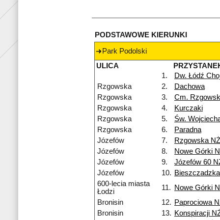
PODSTAWOWE KIERUNKI
Park Podolski
ULICA
PRZYSTANE
1.
Dw. Łódź Cho
Rzgowska
2.
Dachowa
Rzgowska
3.
Cm. Rzgows
Rzgowska
4.
Kurczaki
Rzgowska
5.
Św. Wojciech
Rzgowska
6.
Paradna
Józefów
7.
Rzgowska N
Józefów
8.
Nowe Górki 
Józefów
9.
Józefów 60 N
Józefów
10.
Bieszczadzk
600-lecia miasta
11.
Nowe Górki 
Łodzi
Bronisin
12.
Paprociowa 
Bronisin
13.
Konspiracji N