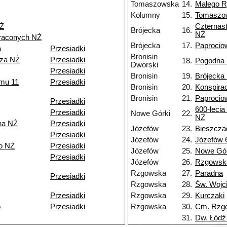
Tomaszowska
14.
Małego R
Kolumny
15.
Tomaszo
NŻ
Czternas
Brójecka
16.
NŻ
traconych NŻ
Brójecka
17.
Paprocio
a
Przesiadki
Bronisin
rza NŻ
Przesiadki
18.
Pogodna
Dworski
Przesiadki
Bronisin
19.
Brójecka
zmu 11
Przesiadki
Bronisin
20.
Konspirac
Bronisin
21.
Paprocio
Przesiadki
600-lecia
Przesiadki
Nowe Górki
22.
NŻ
na NŻ
Przesiadki
Józefów
23.
Bieszcza
Przesiadki
Józefów
24.
Józefów 
o NŻ
Przesiadki
Józefów
25.
Nowe Gór
Przesiadki
Józefów
26.
Rzgowsk
Rzgowska
27.
Paradna
Przesiadki
Rzgowska
28.
Św. Wojc
Przesiadki
Rzgowska
29.
Kurczaki
o
Przesiadki
Rzgowska
30.
Cm. Rzg
31.
Dw. Łódź