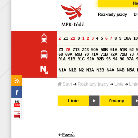
Na
Rozkłady jazdy
Dl
Z
Z1
Z2
0
1
2
3
4
5
6
7
8
9
10A
1
Z3
Z6
Z13
Z43
50A
50B
51A
51B
52
68
69A
69B
70
71A
71B
72A
72B
73
91A
91B
91C
92A
92B
93
94
96
97A
N1A
N1B
N2
N3A
N3B
N4A
N4B
N5A
Start
Rozkłady jazdy
Linie
Lini
Linie
Zmiany
Powrót