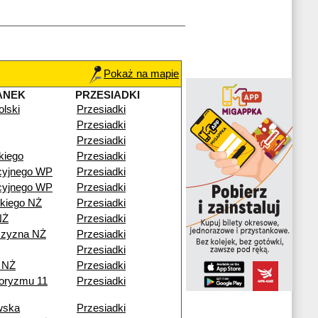
Pokaż na mapie
ANEK
PRZESIADKI
lski
Przesiadki
Przesiadki
Przesiadki
kiego
Przesiadki
cyjnego WP
Przesiadki
cyjnego WP
Przesiadki
kiego NŻ
Przesiadki
NŻ
Przesiadki
czyzna NŻ
Przesiadki
Przesiadki
 NŻ
Przesiadki
roryzmu 11
Przesiadki
wska
Przesiadki