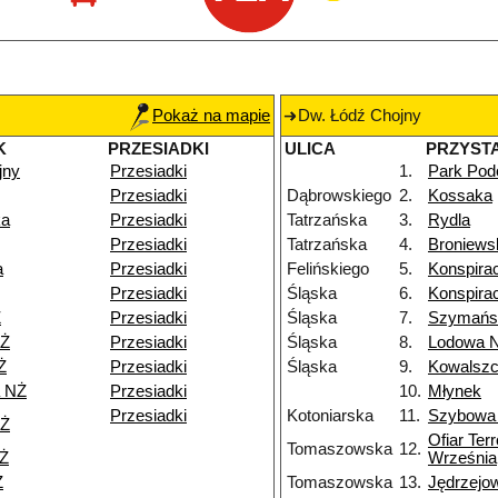
Pokaż na mapie
Dw. Łódź Chojny
K
PRZESIADKI
ULICA
PRZYST
jny
Przesiadki
1.
Park Podo
Przesiadki
Dąbrowskiego
2.
Kossaka
ka
Przesiadki
Tatrzańska
3.
Rydla
Przesiadki
Tatrzańska
4.
Broniews
a
Przesiadki
Felińskiego
5.
Konspira
Przesiadki
Śląska
6.
Konspira
Ż
Przesiadki
Śląska
7.
Szymańs
NŻ
Przesiadki
Śląska
8.
Lodowa 
Ż
Przesiadki
Śląska
9.
Kowalsz
a NŻ
Przesiadki
10.
Młynek
Przesiadki
Kotoniarska
11.
Szybowa
NŻ
Ofiar Ter
Tomaszowska
12.
NŻ
Września
Ż
Tomaszowska
13.
Jędrzejo