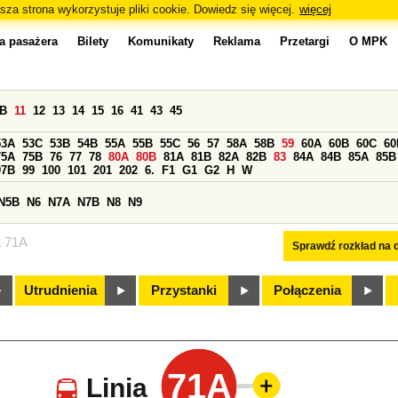
sza strona wykorzystuje pliki cookie. Dowiedz się więcej.
więcej
a pasażera
Bilety
Komunikaty
Reklama
Przetargi
O MPK
0B
11
12
13
14
15
16
41
43
45
53A
53C
53B
54B
55A
55B
55C
56
57
58A
58B
59
60A
60B
60C
60
75A
75B
76
77
78
80A
80B
81A
81B
82A
82B
83
84A
84B
85A
85B
97B
99
100
101
201
202
6.
F1
G1
G2
H
W
N5B
N6
N7A
N7B
N8
N9
a 71A
Sprawdź rozkład na d
Utrudnienia
Przystanki
Połączenia
71A
Linia