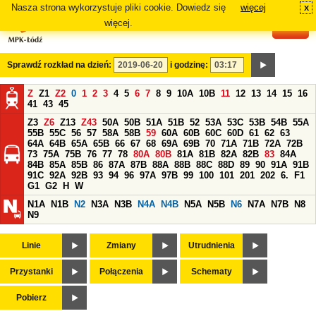
Nasza strona wykorzystuje pliki cookie. Dowiedz się
więcej
x
#
więcej.
Sprawdź rozkład na dzień:
i godzinę:
Z
Z1
Z2
0
1
2
3
4
5
6
7
8
9
10A
10B
11
12
13
14
15
16
41
43
45
Z3
Z6
Z13
Z43
50A
50B
51A
51B
52
53A
53C
53B
54B
55A
55B
55C
56
57
58A
58B
59
60A
60B
60C
60D
61
62
63
64A
64B
65A
65B
66
67
68
69A
69B
70
71A
71B
72A
72B
73
75A
75B
76
77
78
80A
80B
81A
81B
82A
82B
83
84A
84B
85A
85B
86
87A
87B
88A
88B
88C
88D
89
90
91A
91B
91C
92A
92B
93
94
96
97A
97B
99
100
101
201
202
6.
F1
G1
G2
H
W
N1A
N1B
N2
N3A
N3B
N4A
N4B
N5A
N5B
N6
N7A
N7B
N8
N9
Linie
Zmiany
Utrudnienia
Przystanki
Połączenia
Schematy
Pobierz