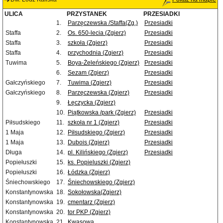
ULICA
PRZYSTANEK
PRZESIADKI
1.
Parzęczewska /Staffa(Zg.)
Przesiadki
Staffa
2.
Os. 650-lecia (Zgierz)
Przesiadki
Staffa
3.
szkoła (Zgierz)
Przesiadki
Staffa
4.
przychodnia (Zgierz)
Przesiadki
Tuwima
5.
Boya-Żeleńskiego (Zgierz)
Przesiadki
6.
Sezam (Zgierz)
Przesiadki
Gałczyńskiego
7.
Tuwima (Zgierz)
Przesiadki
Gałczyńskiego
8.
Parzęczewska (Zgierz)
Przesiadki
9.
Łęczycka (Zgierz)
10.
Piątkowska /park (Zgierz)
Przesiadki
Piłsudskiego
11.
szkoła nr 1 (Zgierz)
Przesiadki
1 Maja
12.
Piłsudskiego (Zgierz)
Przesiadki
1 Maja
13.
Dubois (Zgierz)
Przesiadki
Długa
14.
pl. Kilińskiego (Zgierz)
Przesiadki
Popiełuszki
15.
ks. Popieluszki (Zgierz)
Popiełuszki
16.
Łódzka (Zgierz)
Śniechowskiego
17.
Śniechowskiego (Zgierz)
Konstantynowska
18.
Sokołowska(Zgierz)
Konstantynowska
19.
cmentarz (Zgierz)
Konstantynowska
20.
tor PKP (Zgierz)
Konstantynowska
21.
Kwasowa