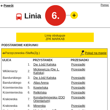
Pomoc
Powrót
6.
Linia
Linię obsługuje
ZPK MARKAB
PODSTAWOWE KIERUNKI
Parzęczewska /Staffa(Zg.)
Pokaż na mapie
ULICA
PRZYSTANEK
PRZESIADKI
1.
Dw. Łódź Kaliska
Przesiadki
Mickiewicza (Dw. Ł.
Przesiadki
Włókniarzy
2.
Kaliska)
Bandurskiego
3.
Dw. Łódź Kaliska
Przesiadki
Bandurskiego
4.
Atlas Arena
Przesiadki
Krzemieniecka
5.
Kowieńska
Przesiadki
Krzemieniecka
6.
Retkińska
Przesiadki
Konstantynowska (ZOO
Przesiadki
Krakowska
7.
Orientarium)
Krakowska
8.
Minerska
Przesiadki