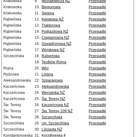
Krakowska
9.
Michałowicza NŻ
Przesiadki
Krakowska
10.
Biegunowa
Przesiadki
Krakowska
11.
Siewna
Przesiadki
Rąbieńska
12.
Kwiatowa NŻ
Przesiadki
Rąbieńska
13.
Traktorowa
Przesiadki
Rąbieńska
14.
Podjazdowa NŻ
Przesiadki
Rąbieńska
15.
Cieplarniana NŻ
Przesiadki
Rąbieńska
16.
Szwadronowa NŻ
Przesiadki
Rąbieńska
17.
Wojskowa NŻ
Przesiadki
Szczecińska
18.
Rąbieńska
Przesiadki
19.
Teofilów Rojna
Przesiadki
Rojna
20.
Wici
Przesiadki
Rydzowa
21.
Lniana
Przesiadki
Aleksandrowska
22.
Szparagowa
Przesiadki
Kaczeńcowa
23.
Aleksandrowska
Przesiadki
Kaczeńcowa
24.
Wersalska NŻ
Przesiadki
Kaczeńcowa
25.
Św. Teresy NŻ
Przesiadki
Św. Teresy
26.
Kaczeńcowa NŻ
Przesiadki
Św. Teresy
27.
Św. Teresy 109 NŻ
Przesiadki
Św. Teresy
28.
Szczecińska
Przesiadki
Szczecińska
29.
cm. Szczecińska
Przesiadki
Szczecińska
30.
Liściasta NŻ
Konstantynowska
31.
Kocidłowska #