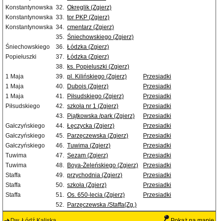
Konstantynowska
32.
Okręglik (Zgierz)
Konstantynowska
33.
tor PKP (Zgierz)
Konstantynowska
34.
cmentarz (Zgierz)
35.
Śniechowskiego (Zgierz)
Śniechowskiego
36.
Łódzka (Zgierz)
Popiełuszki
37.
Łódzka (Zgierz)
38.
ks. Popieluszki (Zgierz)
1 Maja
39.
pl. Kilińskiego (Zgierz)
Przesiadki
1 Maja
40.
Dubois (Zgierz)
Przesiadki
1 Maja
41.
Piłsudskiego (Zgierz)
Przesiadki
Piłsudskiego
42.
szkoła nr 1 (Zgierz)
Przesiadki
43.
Piątkowska /park (Zgierz)
Przesiadki
Gałczyńskiego
44.
Łęczycka (Zgierz)
Przesiadki
Gałczyńskiego
45.
Parzęczewska (Zgierz)
Przesiadki
Gałczyńskiego
46.
Tuwima (Zgierz)
Przesiadki
Tuwima
47.
Sezam (Zgierz)
Przesiadki
Tuwima
48.
Boya-Żeleńskiego (Zgierz)
Przesiadki
Staffa
49.
przychodnia (Zgierz)
Przesiadki
Staffa
50.
szkoła (Zgierz)
Przesiadki
Staffa
51.
Os. 650-lecia (Zgierz)
Przesiadki
52.
Parzęczewska /Staffa(Zg.)
Dw. Łódź Kaliska
Pokaż na mapie