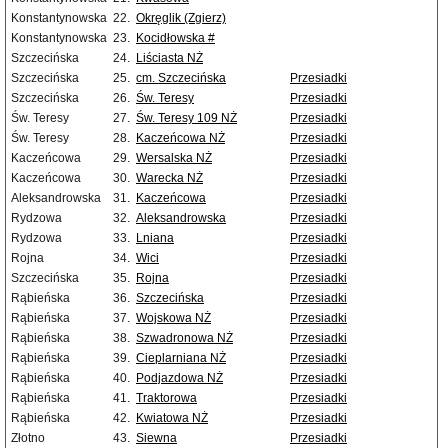
Konstantynowska
22.
Okręglik (Zgierz)
Konstantynowska
23.
Kocidłowska #
Szczecińska
24.
Liściasta NŻ
Szczecińska
25.
cm. Szczecińska
Przesiadki
Szczecińska
26.
Św. Teresy
Przesiadki
Św. Teresy
27.
Św. Teresy 109 NŻ
Przesiadki
Św. Teresy
28.
Kaczeńcowa NŻ
Przesiadki
Kaczeńcowa
29.
Wersalska NŻ
Przesiadki
Kaczeńcowa
30.
Warecka NŻ
Przesiadki
Aleksandrowska
31.
Kaczeńcowa
Przesiadki
Rydzowa
32.
Aleksandrowska
Przesiadki
Rydzowa
33.
Lniana
Przesiadki
Rojna
34.
Wici
Przesiadki
Szczecińska
35.
Rojna
Przesiadki
Rąbieńska
36.
Szczecińska
Przesiadki
Rąbieńska
37.
Wojskowa NŻ
Przesiadki
Rąbieńska
38.
Szwadronowa NŻ
Przesiadki
Rąbieńska
39.
Cieplarniana NŻ
Przesiadki
Rąbieńska
40.
Podjazdowa NŻ
Przesiadki
Rąbieńska
41.
Traktorowa
Przesiadki
Rąbieńska
42.
Kwiatowa NŻ
Przesiadki
Złotno
43.
Siewna
Przesiadki