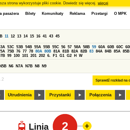
sza strona wykorzystuje pliki cookie. Dowiedz się więcej.
więcej
a pasażera
Bilety
Komunikaty
Reklama
Przetargi
O MPK
0B
11
12
13
14
15
16
41
43
45
53A
53C
53B
54B
55A
55B
55C
56
57
58A
58B
59
60A
60B
60C
60
75A
75B
76
77
78
80A
80B
81A
81B
82A
82B
83
84A
84B
85A
85B
97B
99
100
101
201
202
6.
F1
G1
G2
H
W
N5B
N6
N7A
N7B
N8
N9
a 2
Sprawdź rozkład na d
Utrudnienia
Przystanki
Połączenia
2
Linia