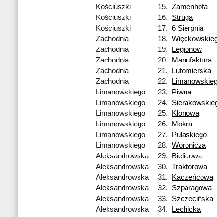
Kościuszki
15.
Zamenhofa
Kościuszki
16.
Struga
Kościuszki
17.
6 Sierpnia
Zachodnia
18.
Więckowskie
Zachodnia
19.
Legionów
Zachodnia
20.
Manufaktura
Zachodnia
21.
Lutomierska
Zachodnia
22.
Limanowskie
Limanowskiego
23.
Piwna
Limanowskiego
24.
Sierakowskie
Limanowskiego
25.
Klonowa
Limanowskiego
26.
Mokra
Limanowskiego
27.
Pułaskiego
Limanowskiego
28.
Woronicza
Aleksandrowska
29.
Bielicowa
Aleksandrowska
30.
Traktorowa
Aleksandrowska
31.
Kaczeńcowa
Aleksandrowska
32.
Szparagowa
Aleksandrowska
33.
Szczecińska
Aleksandrowska
34.
Lechicka