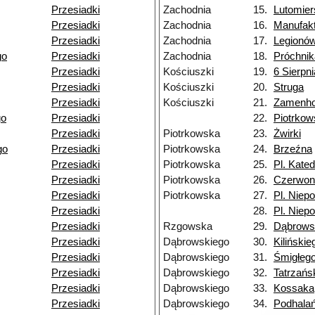
Przesiadki
Zachodnia
15.
Lutomier
Przesiadki
Zachodnia
16.
Manufak
Przesiadki
Zachodnia
17.
Legionó
go
Przesiadki
Zachodnia
18.
Próchnik
Przesiadki
Kościuszki
19.
6 Sierpni
Przesiadki
Kościuszki
20.
Struga
Przesiadki
Kościuszki
21.
Zamenho
go
Przesiadki
22.
Piotrko
Przesiadki
Piotrkowska
23.
Żwirki
go
Przesiadki
Piotrkowska
24.
Brzeźna
Przesiadki
Piotrkowska
25.
Pl. Kated
Przesiadki
Piotrkowska
26.
Czerwon
Przesiadki
Piotrkowska
27.
Pl. Niepo
Przesiadki
28.
Pl. Niepo
Przesiadki
Rzgowska
29.
Dąbrows
Przesiadki
Dąbrowskiego
30.
Kilińskie
Przesiadki
Dąbrowskiego
31.
Śmigłeg
Przesiadki
Dąbrowskiego
32.
Tatrzańs
Przesiadki
Dąbrowskiego
33.
Kossaka
Przesiadki
Dąbrowskiego
34.
Podhala