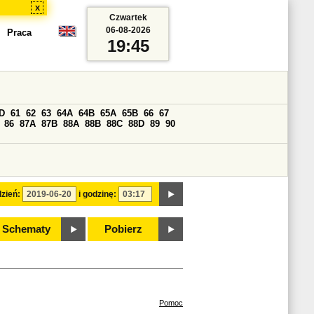
x
Czwartek
06-08-2026
Praca
19:45
D
61
62
63
64A
64B
65A
65B
66
67
86
87A
87B
88A
88B
88C
88D
89
90
zień:
i godzinę:
Schematy
Pobierz
Pomoc