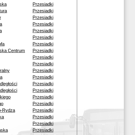
ska
Przesiadki
tura
Przesiadki
w
Przesiadki
a
Przesiadki
a
Przesiadki
Przesiadki
fa
Przesiadki
wska Centrum
Przesiadki
Przesiadki
Przesiadki
ralny
Przesiadki
a
Przesiadki
dległości
Przesiadki
dległości
Przesiadki
kiego
Przesiadki
go
Przesiadki
o-Rydza
Przesiadki
ka
Przesiadki
Przesiadki
ńska
Przesiadki