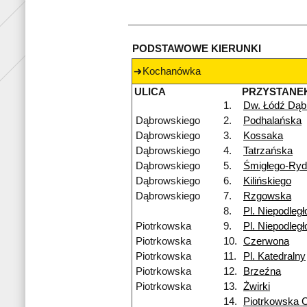
PODSTAWOWE KIERUNKI
Kochanówka
ULICA
PRZYSTANE
1.
Dw. Łódź Dąb
Dąbrowskiego
2.
Podhalańska
Dąbrowskiego
3.
Kossaka
Dąbrowskiego
4.
Tatrzańska
Dąbrowskiego
5.
Śmigłego-Ry
Dąbrowskiego
6.
Kilińskiego
Dąbrowskiego
7.
Rzgowska
8.
Pl. Niepodległ
Piotrkowska
9.
Pl. Niepodległ
Piotrkowska
10.
Czerwona
Piotrkowska
11.
Pl. Katedralny
Piotrkowska
12.
Brzeźna
Piotrkowska
13.
Żwirki
14.
Piotrkowska 