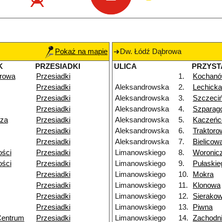
Pokaż na mapie
Dw. Łódź Dąbrowa
K
PRZESIADKI
ULICA
PRZYST
rowa
Przesiadki
1.
Kochan
Przesiadki
Aleksandrowska
2.
Lechicka
Przesiadki
Aleksandrowska
3.
Szczeci
Przesiadki
Aleksandrowska
4.
Szparag
dza
Przesiadki
Aleksandrowska
5.
Kaczeń
Przesiadki
Aleksandrowska
6.
Traktoro
Przesiadki
Aleksandrowska
7.
Bielicow
ości
Przesiadki
Limanowskiego
8.
Woronic
ości
Przesiadki
Limanowskiego
9.
Pułaskie
Przesiadki
Limanowskiego
10.
Mokra
Przesiadki
Limanowskiego
11.
Klonowa
Przesiadki
Limanowskiego
12.
Sierako
Przesiadki
Limanowskiego
13.
Piwna
Centrum
Przesiadki
Limanowskiego
14.
Zachodn