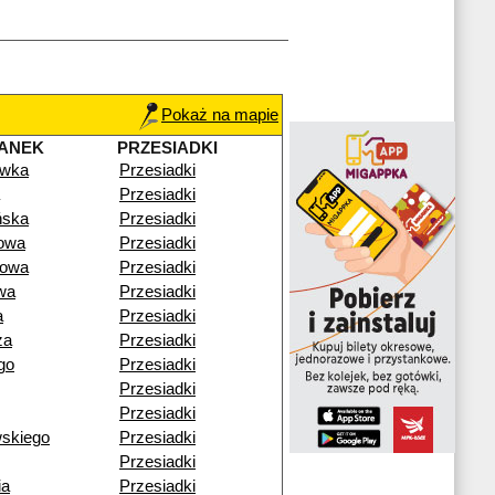
Pokaż na mapie
ANEK
PRZESIADKI
ówka
Przesiadki
Przesiadki
ńska
Przesiadki
owa
Przesiadki
cowa
Przesiadki
wa
Przesiadki
a
Przesiadki
za
Przesiadki
go
Przesiadki
Przesiadki
Przesiadki
wskiego
Przesiadki
Przesiadki
ia
Przesiadki