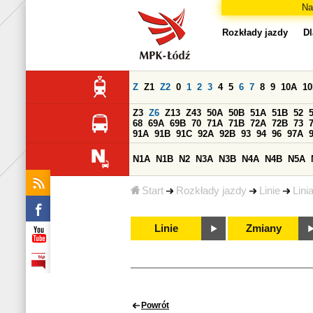
Na
Rozkłady jazdy
Dl
Z
Z1
Z2
0
1
2
3
4
5
6
7
8
9
10A
1
Z3
Z6
Z13
Z43
50A
50B
51A
51B
52
68
69A
69B
70
71A
71B
72A
72B
73
91A
91B
91C
92A
92B
93
94
96
97A
N1A
N1B
N2
N3A
N3B
N4A
N4B
N5A
Start
Rozkłady jazdy
Linie
Lini
Linie
Zmiany
Powrót