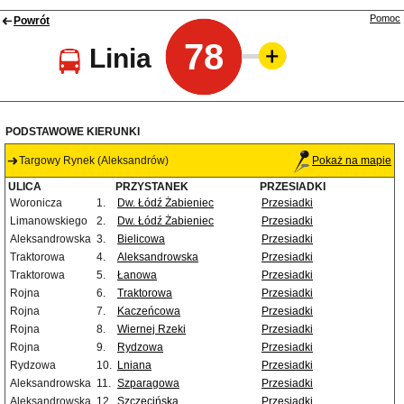
Pomoc
Powrót
78
Linia
PODSTAWOWE KIERUNKI
Targowy Rynek (Aleksandrów)
Pokaż na mapie
ULICA
PRZYSTANEK
PRZESIADKI
Woronicza
1.
Dw. Łódź Żabieniec
Przesiadki
Limanowskiego
2.
Dw. Łódź Żabieniec
Przesiadki
Aleksandrowska
3.
Bielicowa
Przesiadki
Traktorowa
4.
Aleksandrowska
Przesiadki
Traktorowa
5.
Łanowa
Przesiadki
Rojna
6.
Traktorowa
Przesiadki
Rojna
7.
Kaczeńcowa
Przesiadki
Rojna
8.
Wiernej Rzeki
Przesiadki
Rojna
9.
Rydzowa
Przesiadki
Rydzowa
10.
Lniana
Przesiadki
Aleksandrowska
11.
Szparagowa
Przesiadki
Aleksandrowska
12.
Szczecińska
Przesiadki