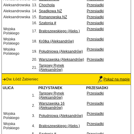
Aleksandrowska
13.
Chochoła
Przesiadki
Aleksandrowska
14.
Spadkowa NŻ
Przesiadki
Aleksandrowska
15.
Romanowska NŻ
Przesiadki
16.
Szatonia #
Przesiadki
Wojska
Przesiadki
17.
Bratoszewskiego (Aleks.)
Polskiego
Wojska
Przesiadki
18.
Krótka (Aleksandrów)
Polskiego
Wojska
Przesiadki
19.
Południowa (Aleksandrów)
Polskiego
20.
Warszawska (Aleksandrów)
Przesiadki
Targowy Rynek
21.
(Aleksandrów)
Dw. Łódź Żabieniec
Pokaż na mapie
ULICA
PRZYSTANEK
PRZESIADKI
Targowy Rynek
Przesiadki
1.
(Aleksandrów)
Warszawska 16
Przesiadki
2.
(Aleksandrów)
Wojska
Przesiadki
3.
Południowa (Aleksandrów)
Polskiego
Wojska
Przesiadki
4.
Bratoszewskiego (Aleks.)
Polskiego