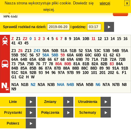
Nasza strona wykorzystuje pliki cookie. Dowiedz się
więcej
x
#
więcej.
Sprawdź rozkład na dzień:
i godzinę:
Z
Z1
Z2
0
1
2
3
4
5
6
7
8
9
10A
10B
11
12
13
14
15
16
41
43
45
Z3
Z6
Z13
Z43
50A
50B
51A
51B
52
53A
53C
53B
54B
55A
55B
55C
56
57
58A
58B
59
60A
60B
60C
60D
61
62
63
64A
64B
65A
65B
66
67
68
69A
69B
70
71A
71B
72A
72B
73
75A
75B
76
77
78
80A
80B
81A
81B
82A
82B
83
84A
84B
85A
85B
86
87A
87B
88A
88B
88C
88D
89
90
91A
91B
91C
92A
92B
93
94
96
97A
97B
99
100
101
201
202
6.
F1
G1
G2
H
W
N1A
N1B
N2
N3A
N3B
N4A
N4B
N5A
N5B
N6
N7A
N7B
N8
N9
Linie
Zmiany
Utrudnienia
Przystanki
Połączenia
Schematy
Pobierz