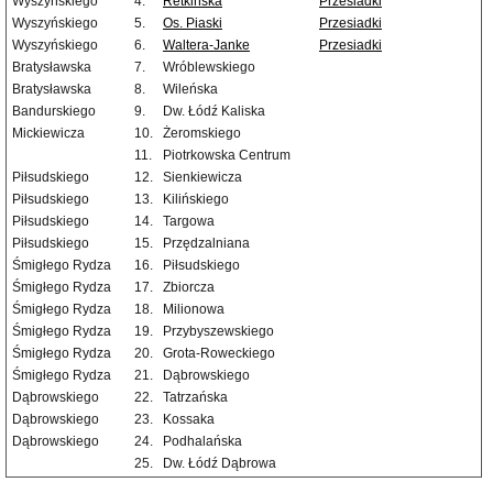
Wyszyńskiego
4.
Retkińska
Przesiadki
Wyszyńskiego
5.
Os. Piaski
Przesiadki
Wyszyńskiego
6.
Waltera-Janke
Przesiadki
Bratysławska
7.
Wróblewskiego
Bratysławska
8.
Wileńska
Bandurskiego
9.
Dw. Łódź Kaliska
Mickiewicza
10.
Żeromskiego
11.
Piotrkowska Centrum
Piłsudskiego
12.
Sienkiewicza
Piłsudskiego
13.
Kilińskiego
Piłsudskiego
14.
Targowa
Piłsudskiego
15.
Przędzalniana
Śmigłego Rydza
16.
Piłsudskiego
Śmigłego Rydza
17.
Zbiorcza
Śmigłego Rydza
18.
Milionowa
Śmigłego Rydza
19.
Przybyszewskiego
Śmigłego Rydza
20.
Grota-Roweckiego
Śmigłego Rydza
21.
Dąbrowskiego
Dąbrowskiego
22.
Tatrzańska
Dąbrowskiego
23.
Kossaka
Dąbrowskiego
24.
Podhalańska
25.
Dw. Łódź Dąbrowa