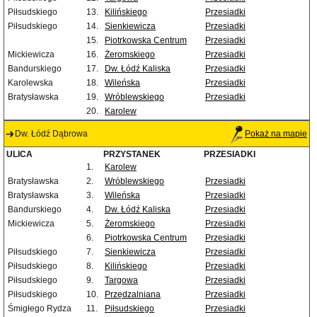
Piłsudskiego
13.
Kilińskiego
Przesiadki
Piłsudskiego
14.
Sienkiewicza
Przesiadki
15.
Piotrkowska Centrum
Przesiadki
Mickiewicza
16.
Żeromskiego
Przesiadki
Bandurskiego
17.
Dw. Łódź Kaliska
Przesiadki
Karolewska
18.
Wileńska
Przesiadki
Bratysławska
19.
Wróblewskiego
Przesiadki
20.
Karolew
Dw. Łódź Dąbrowa
Pokaż na mapie
ULICA
PRZYSTANEK
PRZESIADKI
1.
Karolew
Bratysławska
2.
Wróblewskiego
Przesiadki
Bratysławska
3.
Wileńska
Przesiadki
Bandurskiego
4.
Dw. Łódź Kaliska
Przesiadki
Mickiewicza
5.
Żeromskiego
Przesiadki
6.
Piotrkowska Centrum
Przesiadki
Piłsudskiego
7.
Sienkiewicza
Przesiadki
Piłsudskiego
8.
Kilińskiego
Przesiadki
Piłsudskiego
9.
Targowa
Przesiadki
Piłsudskiego
10.
Przędzalniana
Przesiadki
Śmigłego Rydza
11.
Piłsudskiego
Przesiadki