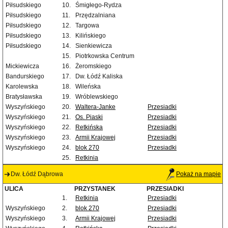
Piłsudskiego
10.
Śmigłego-Rydza
Piłsudskiego
11.
Przędzalniana
Piłsudskiego
12.
Targowa
Piłsudskiego
13.
Kilińskiego
Piłsudskiego
14.
Sienkiewicza
15.
Piotrkowska Centrum
Mickiewicza
16.
Żeromskiego
Bandurskiego
17.
Dw. Łódź Kaliska
Karolewska
18.
Wileńska
Bratysławska
19.
Wróblewskiego
Wyszyńskiego
20.
Waltera-Janke
Przesiadki
Wyszyńskiego
21.
Os. Piaski
Przesiadki
Wyszyńskiego
22.
Retkińska
Przesiadki
Wyszyńskiego
23.
Armii Krajowej
Przesiadki
Wyszyńskiego
24.
blok 270
Przesiadki
25.
Retkinia
Dw. Łódź Dąbrowa
Pokaż na mapie
ULICA
PRZYSTANEK
PRZESIADKI
1.
Retkinia
Przesiadki
Wyszyńskiego
2.
blok 270
Przesiadki
Wyszyńskiego
3.
Armii Krajowej
Przesiadki