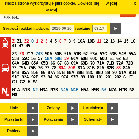
Nasza strona wykorzystuje pliki cookie. Dowiedz się
więcej
x
#
więcej.
Sprawdź rozkład na dzień:
i godzinę:
Z
Z1
Z2
0
1
2
3
4
5
6
7
8
9
10A
10B
11
12
13
14
15
16
41
43
45
Z3
Z6
Z13
Z43
50A
50B
51A
51B
52
53A
53C
53B
54B
55A
55B
55C
56
57
58A
58B
59
60A
60B
60C
60D
61
62
63
64A
64B
65A
65B
66
67
68
69A
69B
70
71A
71B
72A
72B
73
75A
75B
76
77
78
80A
80B
81A
81B
82A
82B
83
84A
84B
85A
85B
86
87A
87B
88A
88B
88C
88D
89
90
91A
91B
91C
92A
92B
93
94
96
97A
97B
99
100
101
201
202
6.
F1
G1
G2
H
W
N1A
N1B
N2
N3A
N3B
N4A
N4B
N5A
N5B
N6
N7A
N7B
N8
N9
Linie
Zmiany
Utrudnienia
Przystanki
Połączenia
Schematy
Pobierz