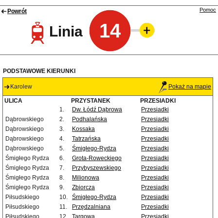
Pomoc
Powrót
14
Linia
PODSTAWOWE KIERUNKI
Karolew
Pokaż na mapie
ULICA
PRZYSTANEK
PRZESIADKI
1.
Dw. Łódź Dąbrowa
Przesiadki
Dąbrowskiego
2.
Podhalańska
Przesiadki
Dąbrowskiego
3.
Kossaka
Przesiadki
Dąbrowskiego
4.
Tatrzańska
Przesiadki
Dąbrowskiego
5.
Śmigłego-Rydza
Przesiadki
Śmigłego Rydza
6.
Grota-Roweckiego
Przesiadki
Śmigłego Rydza
7.
Przybyszewskiego
Przesiadki
Śmigłego Rydza
8.
Milionowa
Przesiadki
Śmigłego Rydza
9.
Zbiorcza
Przesiadki
Piłsudskiego
10.
Śmigłego-Rydza
Przesiadki
Piłsudskiego
11.
Przędzalniana
Przesiadki
Piłsudskiego
12.
Targowa
Przesiadki