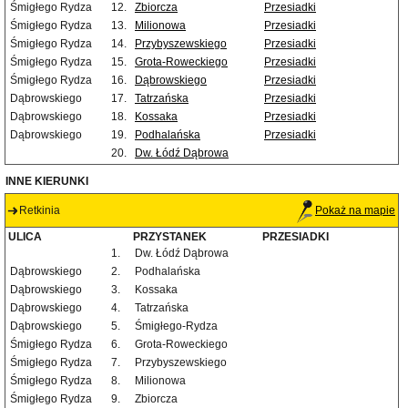
Śmigłego Rydza
12.
Zbiorcza
Przesiadki
Śmigłego Rydza
13.
Milionowa
Przesiadki
Śmigłego Rydza
14.
Przybyszewskiego
Przesiadki
Śmigłego Rydza
15.
Grota-Roweckiego
Przesiadki
Śmigłego Rydza
16.
Dąbrowskiego
Przesiadki
Dąbrowskiego
17.
Tatrzańska
Przesiadki
Dąbrowskiego
18.
Kossaka
Przesiadki
Dąbrowskiego
19.
Podhalańska
Przesiadki
20.
Dw. Łódź Dąbrowa
INNE KIERUNKI
Retkinia
Pokaż na mapie
ULICA
PRZYSTANEK
PRZESIADKI
1.
Dw. Łódź Dąbrowa
Dąbrowskiego
2.
Podhalańska
Dąbrowskiego
3.
Kossaka
Dąbrowskiego
4.
Tatrzańska
Dąbrowskiego
5.
Śmigłego-Rydza
Śmigłego Rydza
6.
Grota-Roweckiego
Śmigłego Rydza
7.
Przybyszewskiego
Śmigłego Rydza
8.
Milionowa
Śmigłego Rydza
9.
Zbiorcza