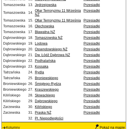
Tomaszowska
13.
Jędrzejowska
Przesiadki
Ofiar Terroryzmu 11 Września
Przesiadki
Tomaszowska
14.
NŻ
Tomaszowska
15.
Ofiar Terroryzmu 11 Września
Przesiadki
Tomaszowska
16.
Olechowska
Przesiadki
Tomaszowska
17.
Bławatna NŻ
Przesiadki
Dąbrowskiego
18.
Tomaszowska NŻ
Przesiadki
Dąbrowskiego
19.
Lodowa
Przesiadki
Dąbrowskiego
20.
Ossendowskiego NŻ
Przesiadki
Dąbrowskiego
21.
Dw. Łódź Dąbrowa NŻ
Przesiadki
Dąbrowskiego
22.
Podhalańska
Przesiadki
Dąbrowskiego
23.
Kossaka
Przesiadki
Tatrzańska
24.
Rydla
Przesiadki
Tatrzańska
25.
Broniewskiego
Przesiadki
Broniewskiego
26.
Śmigłego-Rydza
Przesiadki
Broniewskiego
27.
Kraszewskiego
Przesiadki
Kilińskiego
28.
Słowackiego
Przesiadki
Kilińskiego
29.
Dąbrowskiego
Przesiadki
Zarzewska
30.
Kilińskiego
Przesiadki
Zarzewska
31.
Praska NŻ
Przesiadki
32.
Pl. Niepodległości
Kolumny
Pokaż na mapie