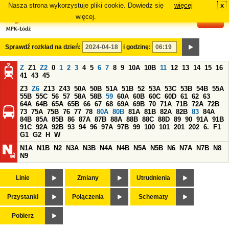
Nasza strona wykorzystuje pliki cookie. Dowiedz się
więcej
x
#
więcej.
Sprawdź rozkład na dzień:
i godzinę:
Z
Z1
Z2
0
1
2
3
4
5
6
7
8
9
10A
10B
11
12
13
14
15
16
41
43
45
Z3
Z6
Z13
Z43
50A
50B
51A
51B
52
53A
53C
53B
54B
55A
55B
55C
56
57
58A
58B
59
60A
60B
60C
60D
61
62
63
64A
64B
65A
65B
66
67
68
69A
69B
70
71A
71B
72A
72B
73
75A
75B
76
77
78
80A
80B
81A
81B
82A
82B
83
84A
84B
85A
85B
86
87A
87B
88A
88B
88C
88D
89
90
91A
91B
91C
92A
92B
93
94
96
97A
97B
99
100
101
201
202
6.
F1
G1
G2
H
W
N1A
N1B
N2
N3A
N3B
N4A
N4B
N5A
N5B
N6
N7A
N7B
N8
N9
Linie
Zmiany
Utrudnienia
Przystanki
Połączenia
Schematy
Pobierz