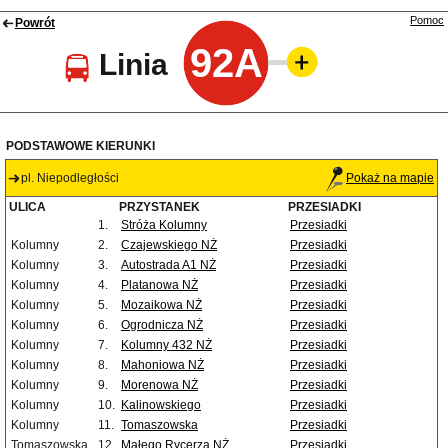
Pomoc
Powrót
92A
Linia
PODSTAWOWE KIERUNKI
pl. Niepodległości
Pokaż na mapie
ULICA
PRZYSTANEK
PRZESIADKI
1.
Stróża Kolumny
Przesiadki
Kolumny
2.
Czajewskiego NŻ
Przesiadki
Kolumny
3.
Autostrada A1 NŻ
Przesiadki
Kolumny
4.
Platanowa NŻ
Przesiadki
Kolumny
5.
Mozaikowa NŻ
Przesiadki
Kolumny
6.
Ogrodnicza NŻ
Przesiadki
Kolumny
7.
Kolumny 432 NŻ
Przesiadki
Kolumny
8.
Mahoniowa NŻ
Przesiadki
Kolumny
9.
Morenowa NŻ
Przesiadki
Kolumny
10.
Kalinowskiego
Przesiadki
Kolumny
11.
Tomaszowska
Przesiadki
Tomaszowska
12.
Małego Rycerza NŻ
Przesiadki