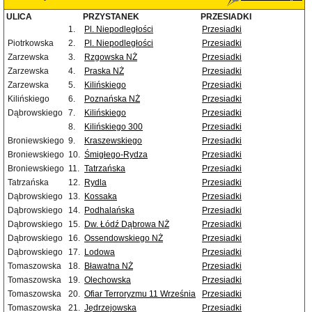
ULICA
PRZYSTANEK
PRZESIADKI
1.
Pl. Niepodległości
Przesiadki
Piotrkowska
2.
Pl. Niepodległości
Przesiadki
Zarzewska
3.
Rzgowska NŻ
Przesiadki
Zarzewska
4.
Praska NŻ
Przesiadki
Zarzewska
5.
Kilińskiego
Przesiadki
Kilińskiego
6.
Poznańska NŻ
Przesiadki
Dąbrowskiego
7.
Kilińskiego
Przesiadki
8.
Kilińskiego 300
Przesiadki
Broniewskiego
9.
Kraszewskiego
Przesiadki
Broniewskiego
10.
Śmigłego-Rydza
Przesiadki
Broniewskiego
11.
Tatrzańska
Przesiadki
Tatrzańska
12.
Rydla
Przesiadki
Dąbrowskiego
13.
Kossaka
Przesiadki
Dąbrowskiego
14.
Podhalańska
Przesiadki
Dąbrowskiego
15.
Dw. Łódź Dąbrowa NŻ
Przesiadki
Dąbrowskiego
16.
Ossendowskiego NŻ
Przesiadki
Dąbrowskiego
17.
Lodowa
Przesiadki
Tomaszowska
18.
Bławatna NŻ
Przesiadki
Tomaszowska
19.
Olechowska
Przesiadki
Tomaszowska
20.
Ofiar Terroryzmu 11 Września
Przesiadki
Tomaszowska
21.
Jędrzejowska
Przesiadki