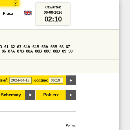
x
Czwartek
06-08-2026
Praca
02:10
D
61
62
63
64A
64B
65A
65B
66
67
86
87A
87B
88A
88B
88C
88D
89
90
zień:
i godzinę:
Schematy
Pobierz
Pomoc