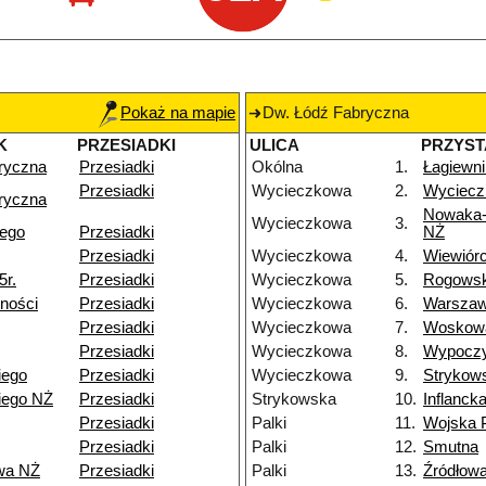
Pokaż na mapie
Dw. Łódź Fabryczna
K
PRZESIADKI
ULICA
PRZYS
ryczna
Przesiadki
Okólna
1.
Łagiewni
Przesiadki
Wycieczkowa
2.
Wyciecz
ryczna
Nowaka-
Wycieczkowa
3.
iego
Przesiadki
NŻ
Przesiadki
Wycieczkowa
4.
Wiewiór
5r.
Przesiadki
Wycieczkowa
5.
Rogows
ności
Przesiadki
Wycieczkowa
6.
Warsza
Przesiadki
Wycieczkowa
7.
Woskow
Przesiadki
Wycieczkowa
8.
Wypocz
iego
Przesiadki
Wycieczkowa
9.
Strykow
iego NŻ
Przesiadki
Strykowska
10.
Inflanck
Przesiadki
Palki
11.
Wojska 
Przesiadki
Palki
12.
Smutna
wa NŻ
Przesiadki
Palki
13.
Źródłow