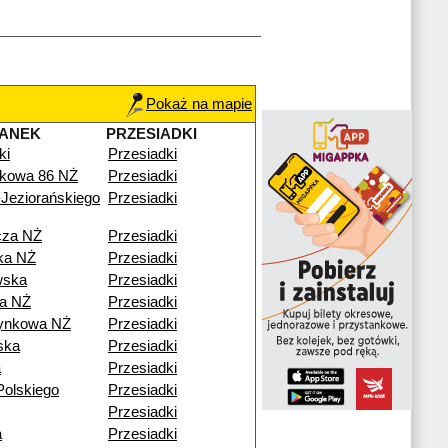
Pokaż na mapie
TANEK
PRZESIADKI
ki
Przesiadki
kowa 86 NŻ
Przesiadki
Jeziorańskiego
Przesiadki
cza NŻ
Przesiadki
ka NŻ
Przesiadki
wska
Przesiadki
a NŻ
Przesiadki
ynkowa NŻ
Przesiadki
ska
Przesiadki
a
Przesiadki
Polskiego
Przesiadki
Przesiadki
a
Przesiadki