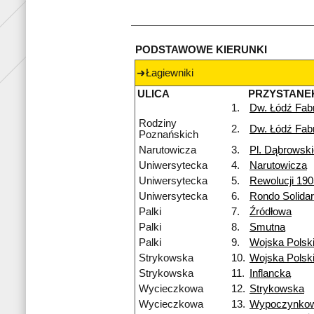
PODSTAWOWE KIERUNKI
Łagiewniki
ULICA
PRZYSTANE
1.
Dw. Łódź Fab
Rodziny
2.
Dw. Łódź Fab
Poznańskich
Narutowicza
3.
Pl. Dąbrowsk
Uniwersytecka
4.
Narutowicza
Uniwersytecka
5.
Rewolucji 190
Uniwersytecka
6.
Rondo Solidar
Palki
7.
Źródłowa
Palki
8.
Smutna
Palki
9.
Wojska Polsk
Strykowska
10.
Wojska Polsk
Strykowska
11.
Inflancka
Wycieczkowa
12.
Strykowska
Wycieczkowa
13.
Wypoczynko