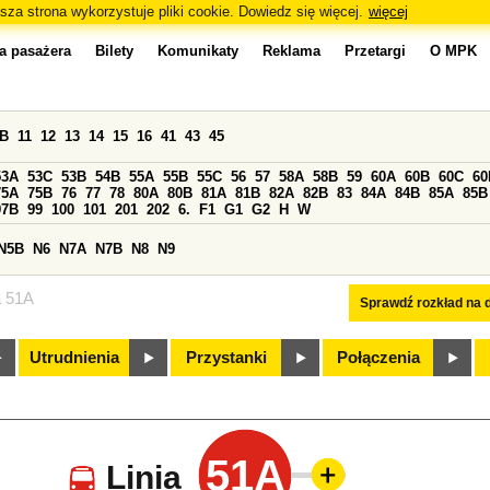
sza strona wykorzystuje pliki cookie. Dowiedz się więcej.
więcej
a pasażera
Bilety
Komunikaty
Reklama
Przetargi
O MPK
0B
11
12
13
14
15
16
41
43
45
53A
53C
53B
54B
55A
55B
55C
56
57
58A
58B
59
60A
60B
60C
60
75A
75B
76
77
78
80A
80B
81A
81B
82A
82B
83
84A
84B
85A
85B
97B
99
100
101
201
202
6.
F1
G1
G2
H
W
N5B
N6
N7A
N7B
N8
N9
a 51A
Sprawdź rozkład na d
Utrudnienia
Przystanki
Połączenia
51A
Linia