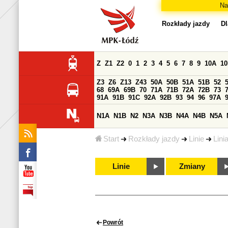
Na
Rozkłady jazdy
Dl
Z
Z1
Z2
0
1
2
3
4
5
6
7
8
9
10A
1
Z3
Z6
Z13
Z43
50A
50B
51A
51B
52
68
69A
69B
70
71A
71B
72A
72B
73
91A
91B
91C
92A
92B
93
94
96
97A
N1A
N1B
N2
N3A
N3B
N4A
N4B
N5A
Start
Rozkłady jazdy
Linie
Lini
Linie
Zmiany
Powrót