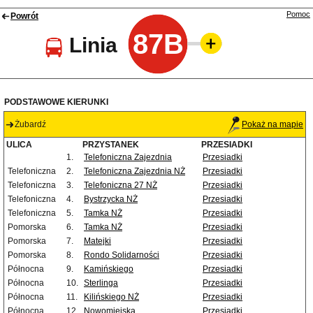
Pomoc
Powrót
87B
Linia
PODSTAWOWE KIERUNKI
Żubardź
Pokaż na mapie
ULICA
PRZYSTANEK
PRZESIADKI
1.
Telefoniczna Zajezdnia
Przesiadki
Telefoniczna
2.
Telefoniczna Zajezdnia NŻ
Przesiadki
Telefoniczna
3.
Telefoniczna 27 NŻ
Przesiadki
Telefoniczna
4.
Bystrzycka NŻ
Przesiadki
Telefoniczna
5.
Tamka NŻ
Przesiadki
Pomorska
6.
Tamka NŻ
Przesiadki
Pomorska
7.
Matejki
Przesiadki
Pomorska
8.
Rondo Solidarności
Przesiadki
Północna
9.
Kamińskiego
Przesiadki
Północna
10.
Sterlinga
Przesiadki
Północna
11.
Kilińskiego NŻ
Przesiadki
Północna
12.
Nowomiejska
Przesiadki