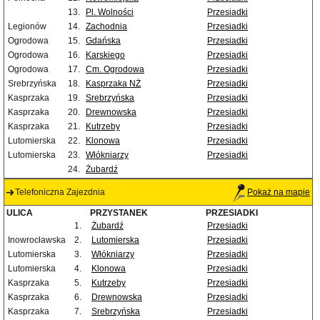
13.
Pl. Wolności
Przesiadki
Legionów
14.
Zachodnia
Przesiadki
Ogrodowa
15.
Gdańska
Przesiadki
Ogrodowa
16.
Karskiego
Przesiadki
Ogrodowa
17.
Cm. Ogrodowa
Przesiadki
Srebrzyńska
18.
Kasprzaka NŻ
Przesiadki
Kasprzaka
19.
Srebrzyńska
Przesiadki
Kasprzaka
20.
Drewnowska
Przesiadki
Kasprzaka
21.
Kutrzeby
Przesiadki
Lutomierska
22.
Klonowa
Przesiadki
Lutomierska
23.
Włókniarzy
Przesiadki
24.
Żubardź
Telefoniczna Zajezdnia
Pokaż na mapie
ULICA
PRZYSTANEK
PRZESIADKI
1.
Żubardź
Przesiadki
Inowrocławska
2.
Lutomierska
Przesiadki
Lutomierska
3.
Włókniarzy
Przesiadki
Lutomierska
4.
Klonowa
Przesiadki
Kasprzaka
5.
Kutrzeby
Przesiadki
Kasprzaka
6.
Drewnowska
Przesiadki
Kasprzaka
7.
Srebrzyńska
Przesiadki