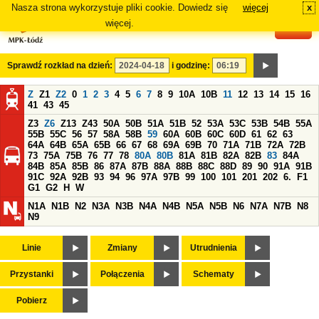
Nasza strona wykorzystuje pliki cookie. Dowiedz się
więcej
x
#
więcej.
Sprawdź rozkład na dzień:
i godzinę:
Z
Z1
Z2
0
1
2
3
4
5
6
7
8
9
10A
10B
11
12
13
14
15
16
41
43
45
Z3
Z6
Z13
Z43
50A
50B
51A
51B
52
53A
53C
53B
54B
55A
55B
55C
56
57
58A
58B
59
60A
60B
60C
60D
61
62
63
64A
64B
65A
65B
66
67
68
69A
69B
70
71A
71B
72A
72B
73
75A
75B
76
77
78
80A
80B
81A
81B
82A
82B
83
84A
84B
85A
85B
86
87A
87B
88A
88B
88C
88D
89
90
91A
91B
91C
92A
92B
93
94
96
97A
97B
99
100
101
201
202
6.
F1
G1
G2
H
W
N1A
N1B
N2
N3A
N3B
N4A
N4B
N5A
N5B
N6
N7A
N7B
N8
N9
Linie
Zmiany
Utrudnienia
Przystanki
Połączenia
Schematy
Pobierz