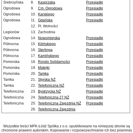
Srebrzyńska
8.
Kasprzaka
Przesiadki
Ogrodowa
9.
Cm. Ogrodowa
Przesiadki
Ogrodowa
10.
Karskiego
Przesiadki
Ogrodowa
11.
Gdańska
Przesiadki
12.
Pl. Wolności
Legionów
13.
Zachodnia
Ogrodowa
14.
Nowomiejska
Przesiadki
Północna
15.
Kilińskiego
Przesiadki
Północna
16.
Sterlinga
Przesiadki
Północna
17.
Kamińskiego
Przesiadki
Pomorska
18.
Rondo Solidarności
Przesiadki
Pomorska
19.
Matejki
Przesiadki
Pomorska
20.
Tamka
Przesiadki
Tamka
21.
Styrska NŻ
Przesiadki
Tamka
22.
Telefoniczna NŻ
Przesiadki
Telefoniczna
23.
Bystrzycka NŻ
Przesiadki
Telefoniczna
24.
Telefoniczna 27 NŻ
Przesiadki
Telefoniczna
25.
Telefoniczna Zajezdnia NŻ
Przesiadki
26.
Telefoniczna Zajezdnia
Wszystkie treści MPK-Łódź Spółka z o.o. opublikowane na niniejszej stronie są
chronione prawem autorskim. Kopiowanie i rozpowszechnianie ich bez pisemnej