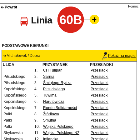
Pomoc
Powrót
60B
Linia
PODSTAWOWE KIERUNKI
Michałówek / Dobra
Pokaż na mapie
ULICA
PRZYSTANEK
PRZESIADKI
1.
CH Tulipan
Przesiadki
Piłsudskiego
2.
Sarnia
Przesiadki
Piłsudskiego
3.
Śmigłego-Rydza
Przesiadki
Kopcińskiego
4.
Piłsudskiego
Przesiadki
Kopcińskiego
5.
Tuwima
Przesiadki
Kopcińskiego
6.
Narutowicza
Przesiadki
Kopcińskiego
7.
Rondo Solidarności
Przesiadki
Palki
8.
Źródłowa
Przesiadki
Palki
9.
Smutna
Przesiadki
Palki
10.
Wojska Polskiego
Przesiadki
Strykowska
11.
Wojska Polskiego NŻ
Przesiadki
Strykowska
12.
Inflancka
Przesiadki