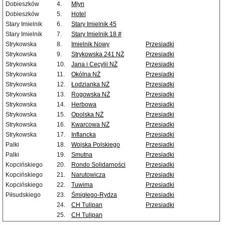
Dobieszków
4.
Młyn
Dobieszków
5.
Hotel
Stary Imielnik
6.
Stary Imielnik 45
Stary Imielnik
7.
Stary Imielnik 18 #
Strykowska
8.
Imielnik Nowy
Przesiadki
Strykowska
9.
Strykowska 241 NŻ
Przesiadki
Strykowska
10.
Jana i Cecylii NŻ
Przesiadki
Strykowska
11.
Okólna NŻ
Przesiadki
Strykowska
12.
Łodzianka NŻ
Przesiadki
Strykowska
13.
Rogowska NŻ
Przesiadki
Strykowska
14.
Herbowa
Przesiadki
Strykowska
15.
Opolska NŻ
Przesiadki
Strykowska
16.
Kwarcowa NŻ
Przesiadki
Strykowska
17.
Inflancka
Przesiadki
Palki
18.
Wojska Polskiego
Przesiadki
Palki
19.
Smutna
Przesiadki
Kopcińskiego
20.
Rondo Solidarności
Przesiadki
Kopcińskiego
21.
Narutowicza
Przesiadki
Kopcińskiego
22.
Tuwima
Przesiadki
Piłsudskiego
23.
Śmigłego-Rydza
Przesiadki
24.
CH Tulipan
Przesiadki
25.
CH Tulipan