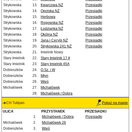
Strykowska
13.
Kwarcowa NŻ
Przesiadki
Strykowska
14.
Opolska NŻ
Przesiadki
Strykowska
15.
Herbowa
Przesiadki
Strykowska
16.
Rogowska NŻ
Przesiadki
Strykowska
17.
Łodzianka NŻ
Przesiadki
Strykowska
18.
Okólna NŻ
Przesiadki
Strykowska
19.
Jana i Cecylii NŻ
Przesiadki
Strykowska
20.
Strykowska 241 NŻ
Przesiadki
Strykowska
21.
Imielnik Nowy
Stary Imielnik
22.
Stary Imielnik 17 #
Stary Imielnik
23.
Stary Imielnik 45A
Dobieszków
24.
O.Sz. i W
Dobieszków
25.
Młyn
Dobieszków
26.
Wieś
Michałówek
27.
Michałówek
28.
Michałówek / Dobra
CH Tulipan
Pokaż na mapie
ULICA
PRZYSTANEK
PRZESIADKI
1.
Michałówek / Dobra
Przesiadki
Michałówek
2.
Michałówek 26
Dobieszków
3.
Wieś