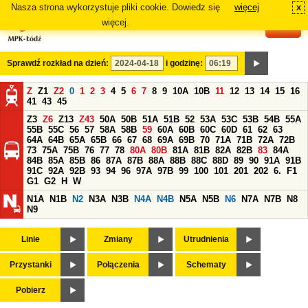
Nasza strona wykorzystuje pliki cookie. Dowiedz się
więcej
x
#
więcej.
Sprawdź rozkład na dzień:
i godzinę:
Z
Z1
Z2
0
1
2
3
4
5
6
7
8
9
10A
10B
11
12
13
14
15
16
41
43
45
Z3
Z6
Z13
Z43
50A
50B
51A
51B
52
53A
53C
53B
54B
55A
55B
55C
56
57
58A
58B
59
60A
60B
60C
60D
61
62
63
64A
64B
65A
65B
66
67
68
69A
69B
70
71A
71B
72A
72B
73
75A
75B
76
77
78
80A
80B
81A
81B
82A
82B
83
84A
84B
85A
85B
86
87A
87B
88A
88B
88C
88D
89
90
91A
91B
91C
92A
92B
93
94
96
97A
97B
99
100
101
201
202
6.
F1
G1
G2
H
W
N1A
N1B
N2
N3A
N3B
N4A
N4B
N5A
N5B
N6
N7A
N7B
N8
N9
Linie
Zmiany
Utrudnienia
Przystanki
Połączenia
Schematy
Pobierz