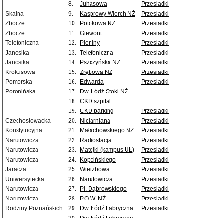
8.
Juhasowa
Przesiadki
Skalna
9.
Kasprowy Wierch NŻ
Przesiadki
Zbocze
10.
Potokowa NŻ
Przesiadki
Zbocze
11.
Giewont
Przesiadki
Telefoniczna
12.
Pieniny
Przesiadki
Janosika
13.
Telefoniczna
Przesiadki
Janosika
14.
Pszczyńska NŻ
Przesiadki
Krokusowa
15.
Zrębowa NŻ
Przesiadki
Pomorska
16.
Edwarda
Przesiadki
Poronińska
17.
Dw. Łódź Stoki NŻ
18.
CKD szpital
19.
CKD parking
Przesiadki
Czechosłowacka
20.
Niciarniana
Przesiadki
Konstytucyjna
21.
Małachowskiego NŻ
Przesiadki
Narutowicza
22.
Radiostacja
Przesiadki
Narutowicza
23.
Matejki (kampus UŁ)
Przesiadki
Narutowicza
24.
Kopcińskiego
Przesiadki
Jaracza
25.
Wierzbowa
Przesiadki
Uniwersytecka
26.
Narutowicza
Przesiadki
Narutowicza
27.
Pl. Dąbrowskiego
Przesiadki
Narutowicza
28.
P.O.W. NŻ
Przesiadki
Rodziny Poznańskich
29.
Dw. Łódź Fabryczna
Przesiadki