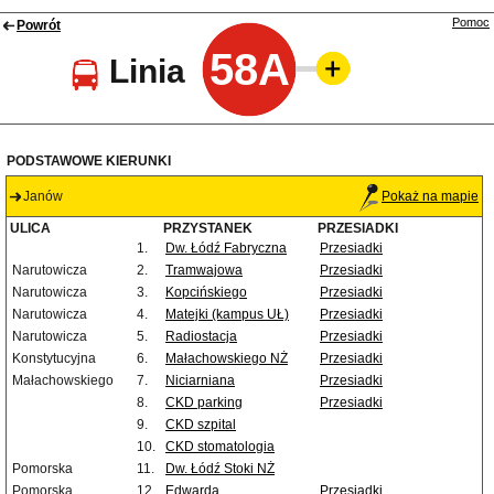
Pomoc
Powrót
58A
Linia
PODSTAWOWE KIERUNKI
Janów
Pokaż na mapie
ULICA
PRZYSTANEK
PRZESIADKI
1.
Dw. Łódź Fabryczna
Przesiadki
Narutowicza
2.
Tramwajowa
Przesiadki
Narutowicza
3.
Kopcińskiego
Przesiadki
Narutowicza
4.
Matejki (kampus UŁ)
Przesiadki
Narutowicza
5.
Radiostacja
Przesiadki
Konstytucyjna
6.
Małachowskiego NŻ
Przesiadki
Małachowskiego
7.
Niciarniana
Przesiadki
8.
CKD parking
Przesiadki
9.
CKD szpital
10.
CKD stomatologia
Pomorska
11.
Dw. Łódź Stoki NŻ
Pomorska
12.
Edwarda
Przesiadki