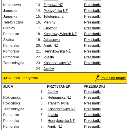
Krokusowa
13.
Zrębowa NŻ
Przesiadki
Janosika
14.
Pszczyńska NŻ
Przesiadki
Janosika
15.
Telefoniczna
Przesiadki
Telefoniczna
16.
Pieniny
Przesiadki
Pieniny
17.
Giewont
Przesiadki
Pomorska
18.
Kasprowy Wierch NŻ
Przesiadki
Skalna
19.
Juhasowa
Przesiadki
Pomorska
20.
Arniki NŻ
Przesiadki
Pomorska
21.
Henrykowska NŻ
Przesiadki
Pomorska
22.
Iglasta
Przesiadki
Transmisyjna
23.
Kosodrzewiny NŻ
Przesiadki
24.
Janów
Dw. Łódź Fabryczna
Pokaż na mapie
ULICA
PRZYSTANEK
PRZESIADKI
1.
Janów
Przesiadki
Rokicińska
2.
Hetmańska NŻ
Przesiadki
Rokicińska
3.
Transmisyjna
Przesiadki
Transmisyjna
4.
Kosodrzewiny NŻ
Przesiadki
Pomorska
5.
Iglasta
Przesiadki
Pomorska
6.
Henrykowska NŻ
Przesiadki
Pomorska
7.
Arniki NŻ
Przesiadki