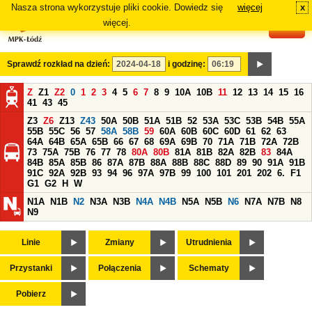
Nasza strona wykorzystuje pliki cookie. Dowiedz się
więcej
x
#
więcej.
Sprawdź rozkład na dzień:
i godzinę:
Z
Z1
Z2
0
1
2
3
4
5
6
7
8
9
10A
10B
11
12
13
14
15
16
41
43
45
Z3
Z6
Z13
Z43
50A
50B
51A
51B
52
53A
53C
53B
54B
55A
55B
55C
56
57
58A
58B
59
60A
60B
60C
60D
61
62
63
64A
64B
65A
65B
66
67
68
69A
69B
70
71A
71B
72A
72B
73
75A
75B
76
77
78
80A
80B
81A
81B
82A
82B
83
84A
84B
85A
85B
86
87A
87B
88A
88B
88C
88D
89
90
91A
91B
91C
92A
92B
93
94
96
97A
97B
99
100
101
201
202
6.
F1
G1
G2
H
W
N1A
N1B
N2
N3A
N3B
N4A
N4B
N5A
N5B
N6
N7A
N7B
N8
N9
Linie
Zmiany
Utrudnienia
Przystanki
Połączenia
Schematy
Pobierz