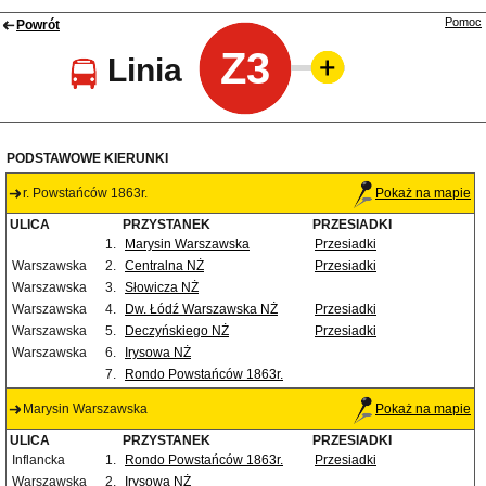
Pomoc
Powrót
Z3
Linia
PODSTAWOWE KIERUNKI
r. Powstańców 1863r.
Pokaż na mapie
ULICA
PRZYSTANEK
PRZESIADKI
1.
Marysin Warszawska
Przesiadki
Warszawska
2.
Centralna NŻ
Przesiadki
Warszawska
3.
Słowicza NŻ
Warszawska
4.
Dw. Łódź Warszawska NŻ
Przesiadki
Warszawska
5.
Deczyńskiego NŻ
Przesiadki
Warszawska
6.
Irysowa NŻ
7.
Rondo Powstańców 1863r.
Marysin Warszawska
Pokaż na mapie
ULICA
PRZYSTANEK
PRZESIADKI
Inflancka
1.
Rondo Powstańców 1863r.
Przesiadki
Warszawska
2.
Irysowa NŻ