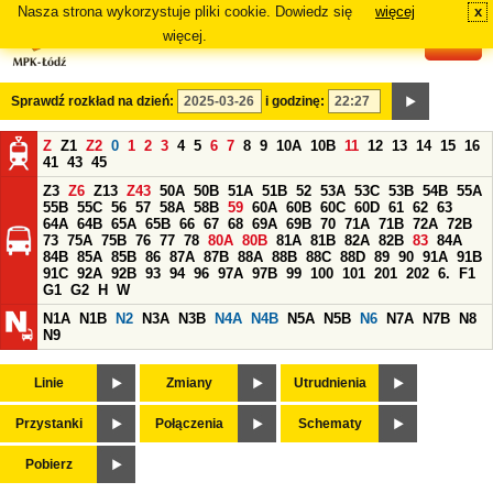
Nasza strona wykorzystuje pliki cookie. Dowiedz się
więcej
x
#
więcej.
Sprawdź rozkład na dzień:
i godzinę:
Z
Z1
Z2
0
1
2
3
4
5
6
7
8
9
10A
10B
11
12
13
14
15
16
41
43
45
Z3
Z6
Z13
Z43
50A
50B
51A
51B
52
53A
53C
53B
54B
55A
55B
55C
56
57
58A
58B
59
60A
60B
60C
60D
61
62
63
64A
64B
65A
65B
66
67
68
69A
69B
70
71A
71B
72A
72B
73
75A
75B
76
77
78
80A
80B
81A
81B
82A
82B
83
84A
84B
85A
85B
86
87A
87B
88A
88B
88C
88D
89
90
91A
91B
91C
92A
92B
93
94
96
97A
97B
99
100
101
201
202
6.
F1
G1
G2
H
W
N1A
N1B
N2
N3A
N3B
N4A
N4B
N5A
N5B
N6
N7A
N7B
N8
N9
Linie
Zmiany
Utrudnienia
Przystanki
Połączenia
Schematy
Pobierz