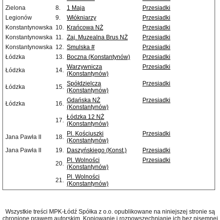
Zielona
8.
1 Maja
Przesiadki
Legionów
9.
Włókniarzy
Przesiadki
Konstantynowska
10.
Krańcowa NŻ
Przesiadki
Konstantynowska
11.
Zaj. Muzealna Brus NŻ
Przesiadki
Konstantynowska
12.
Smulska #
Przesiadki
Łódzka
13.
Boczna (Konstantynów)
Przesiadki
Warzywnicza
Przesiadki
Łódzka
14.
(Konstantynów)
Spółdzielcza
Przesiadki
Łódzka
15.
(Konstantynów)
Gdańska NŻ
Przesiadki
Łódzka
16.
(Konstantynów)
Łódzka 12 NŻ
17.
(Konstantynów)
Pl. Kościuszki
Przesiadki
Jana Pawła II
18.
(Konstantynów)
Jana Pawła II
19.
Daszyńskiego (Konst.)
Przesiadki
Pl. Wolności
Przesiadki
20.
(Konstantynów)
Pl. Wolności
21.
(Konstantynów)
Wszystkie treści MPK-Łódź Spółka z o.o. opublikowane na niniejszej stronie są
chronione prawem autorskim. Kopiowanie i rozpowszechnianie ich bez pisemnej