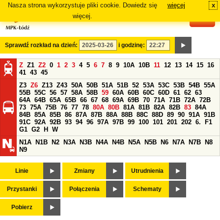
Nasza strona wykorzystuje pliki cookie. Dowiedz się
więcej
x
#
więcej.
Sprawdź rozkład na dzień:
i godzinę:
Z
Z1
Z2
0
1
2
3
4
5
6
7
8
9
10A
10B
11
12
13
14
15
16
41
43
45
Z3
Z6
Z13
Z43
50A
50B
51A
51B
52
53A
53C
53B
54B
55A
55B
55C
56
57
58A
58B
59
60A
60B
60C
60D
61
62
63
64A
64B
65A
65B
66
67
68
69A
69B
70
71A
71B
72A
72B
73
75A
75B
76
77
78
80A
80B
81A
81B
82A
82B
83
84A
84B
85A
85B
86
87A
87B
88A
88B
88C
88D
89
90
91A
91B
91C
92A
92B
93
94
96
97A
97B
99
100
101
201
202
6.
F1
G1
G2
H
W
N1A
N1B
N2
N3A
N3B
N4A
N4B
N5A
N5B
N6
N7A
N7B
N8
N9
Linie
Zmiany
Utrudnienia
Przystanki
Połączenia
Schematy
Pobierz