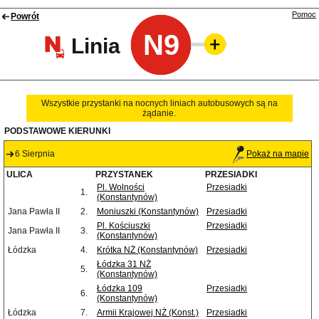
Pomoc
Powrót
N9
Linia
Wszystkie przystanki na nocnych liniach autobusowych są na
żądanie.
PODSTAWOWE KIERUNKI
6 Sierpnia
Pokaż na mapie
ULICA
PRZYSTANEK
PRZESIADKI
Pl. Wolności
Przesiadki
1.
(Konstantynów)
Jana Pawła II
2.
Moniuszki (Konstantynów)
Przesiadki
Pl. Kościuszki
Przesiadki
Jana Pawła II
3.
(Konstantynów)
Łódzka
4.
Krótka NŻ (Konstantynów)
Przesiadki
Łódzka 31 NŻ
5.
(Konstantynów)
Łódzka 109
Przesiadki
6.
(Konstantynów)
Łódzka
7.
Armii Krajowej NŻ (Konst.)
Przesiadki