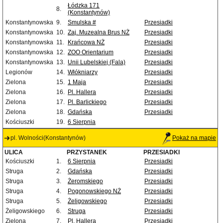
Łódzka 171
8.
(Konstantynów)
Konstantynowska
9.
Smulska #
Przesiadki
Konstantynowska
10.
Zaj. Muzealna Brus NŻ
Przesiadki
Konstantynowska
11.
Krańcowa NŻ
Przesiadki
Konstantynowska
12.
ZOO Orientarium
Przesiadki
Konstantynowska
13.
Unii Lubelskiej (Fala)
Przesiadki
Legionów
14.
Włókniarzy
Przesiadki
Zielona
15.
1 Maja
Przesiadki
Zielona
16.
Pl. Hallera
Przesiadki
Zielona
17.
Pl. Barlickiego
Przesiadki
Zielona
18.
Gdańska
Przesiadki
Kościuszki
19.
6 Sierpnia
pl. Wolności(Konstantynów)
Pokaż na mapie
ULICA
PRZYSTANEK
PRZESIADKI
Kościuszki
1.
6 Sierpnia
Przesiadki
Struga
2.
Gdańska
Przesiadki
Struga
3.
Żeromskiego
Przesiadki
Struga
4.
Pogonowskiego NŻ
Przesiadki
Struga
5.
Żeligowskiego
Przesiadki
Żeligowskiego
6.
Struga
Przesiadki
Zielona
7.
Pl. Hallera
Przesiadki