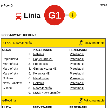
Pomoc
Powrót
G1
Linia
PODSTAWOWE KIERUNKI
ŁSSE Nowy Józefów
Pokaż na mapie
ULICA
PRZYSTANEK
PRZESIADKI
1.
Retkinia
Przesiadki
Popiełuszki
2.
Popiełuszki 21
Przesiadki
Maratońska
3.
Popiełuszki
Przesiadki
Maratońska
4.
Gimnastyczna NŻ
Przesiadki
Maratońska
5.
Kolarska NŻ
Przesiadki
Golfowa
6.
Maratońska
Przesiadki
Nowy Józefów
7.
Golfowa
Przesiadki
Gillette
8.
Nowy Józefów
Przesiadki
9.
ŁSSE Nowy Józefów
Retkinia
Pokaż na mapie
ULICA
PRZYSTANEK
PRZESIADKI