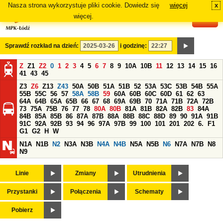
Nasza strona wykorzystuje pliki cookie. Dowiedz się
więcej
x
#
więcej.
Sprawdź rozkład na dzień:
i godzinę:
Z
Z1
Z2
0
1
2
3
4
5
6
7
8
9
10A
10B
11
12
13
14
15
16
41
43
45
Z3
Z6
Z13
Z43
50A
50B
51A
51B
52
53A
53C
53B
54B
55A
55B
55C
56
57
58A
58B
59
60A
60B
60C
60D
61
62
63
64A
64B
65A
65B
66
67
68
69A
69B
70
71A
71B
72A
72B
73
75A
75B
76
77
78
80A
80B
81A
81B
82A
82B
83
84A
84B
85A
85B
86
87A
87B
88A
88B
88C
88D
89
90
91A
91B
91C
92A
92B
93
94
96
97A
97B
99
100
101
201
202
6.
F1
G1
G2
H
W
N1A
N1B
N2
N3A
N3B
N4A
N4B
N5A
N5B
N6
N7A
N7B
N8
N9
Linie
Zmiany
Utrudnienia
Przystanki
Połączenia
Schematy
Pobierz