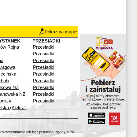
Pokaż na mapie
YSTANEK
PRZESIADKI
ilów Rojna
Przesiadki
Przesiadki
na
Przesiadki
aragowa
Przesiadki
ecińska
Przesiadki
hoła
Przesiadki
dkowa NŻ
Przesiadki
anowska NŻ
Przesiadki
onia #
Przesiadki
lska (Aleks.)
ozpowszechnianie ich bez pisemnej zgody MPK-