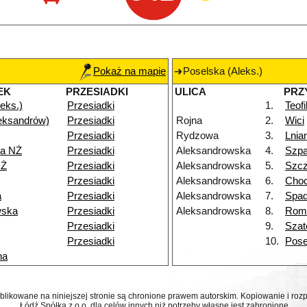
Pokaż na mapie
Poselska (Aleks.)
EK
PRZESIADKI
ULICA
PRZ
eks.)
Przesiadki
1.
Teof
eksandrów)
Przesiadki
Rojna
2.
Wici
Przesiadki
Rydzowa
3.
Lnia
a NŻ
Przesiadki
Aleksandrowska
4.
Szp
NŻ
Przesiadki
Aleksandrowska
5.
Szcz
Przesiadki
Aleksandrowska
6.
Choc
a
Przesiadki
Aleksandrowska
7.
Spa
wska
Przesiadki
Aleksandrowska
8.
Rom
Przesiadki
9.
Szat
Przesiadki
10.
Pose
na
ublikowane na niniejszej stronie są chronione prawem autorskim. Kopiowanie i r
Łódź Spółka z o.o. dla celów innych niż potrzeby własne jest zabronione.