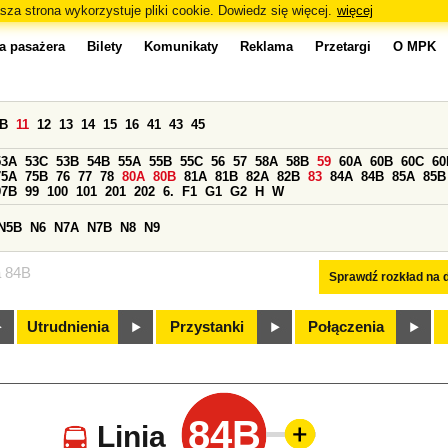
sza strona wykorzystuje pliki cookie. Dowiedz się więcej.
więcej
a pasażera
Bilety
Komunikaty
Reklama
Przetargi
O MPK
0B
11
12
13
14
15
16
41
43
45
53A
53C
53B
54B
55A
55B
55C
56
57
58A
58B
59
60A
60B
60C
60
75A
75B
76
77
78
80A
80B
81A
81B
82A
82B
83
84A
84B
85A
85B
97B
99
100
101
201
202
6.
F1
G1
G2
H
W
N5B
N6
N7A
N7B
N8
N9
a 84B
Sprawdź rozkład na d
Utrudnienia
Przystanki
Połączenia
84B
Linia