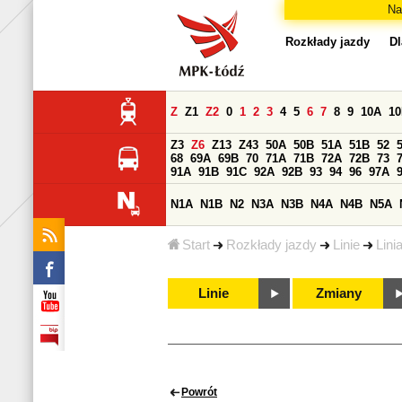
Na
Rozkłady jazdy
Dl
Z
Z1
Z2
0
1
2
3
4
5
6
7
8
9
10A
1
Z3
Z6
Z13
Z43
50A
50B
51A
51B
52
68
69A
69B
70
71A
71B
72A
72B
73
91A
91B
91C
92A
92B
93
94
96
97A
N1A
N1B
N2
N3A
N3B
N4A
N4B
N5A
Start
Rozkłady jazdy
Linie
Lini
Linie
Zmiany
Powrót