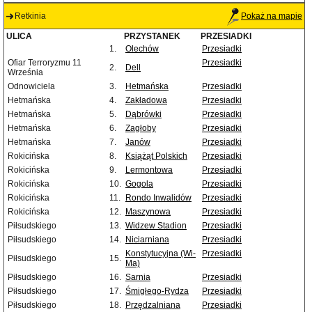
Retkinia
Pokaż na mapie
ULICA
PRZYSTANEK
PRZESIADKI
1.
Olechów
Przesiadki
Ofiar Terroryzmu 11
Przesiadki
2.
Dell
Września
Odnowiciela
3.
Hetmańska
Przesiadki
Hetmańska
4.
Zakładowa
Przesiadki
Hetmańska
5.
Dąbrówki
Przesiadki
Hetmańska
6.
Zagłoby
Przesiadki
Hetmańska
7.
Janów
Przesiadki
Rokicińska
8.
Książąt Polskich
Przesiadki
Rokicińska
9.
Lermontowa
Przesiadki
Rokicińska
10.
Gogola
Przesiadki
Rokicińska
11.
Rondo Inwalidów
Przesiadki
Rokicińska
12.
Maszynowa
Przesiadki
Piłsudskiego
13.
Widzew Stadion
Przesiadki
Piłsudskiego
14.
Niciarniana
Przesiadki
Konstytucyjna (Wi-
Przesiadki
Piłsudskiego
15.
Ma)
Piłsudskiego
16.
Sarnia
Przesiadki
Piłsudskiego
17.
Śmigłego-Rydza
Przesiadki
Piłsudskiego
18.
Przędzalniana
Przesiadki