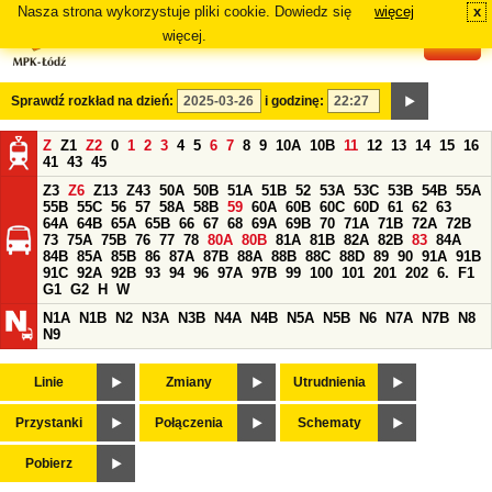
Nasza strona wykorzystuje pliki cookie. Dowiedz się
więcej
x
#
więcej.
Sprawdź rozkład na dzień:
i godzinę:
Z
Z1
Z2
0
1
2
3
4
5
6
7
8
9
10A
10B
11
12
13
14
15
16
41
43
45
Z3
Z6
Z13
Z43
50A
50B
51A
51B
52
53A
53C
53B
54B
55A
55B
55C
56
57
58A
58B
59
60A
60B
60C
60D
61
62
63
64A
64B
65A
65B
66
67
68
69A
69B
70
71A
71B
72A
72B
73
75A
75B
76
77
78
80A
80B
81A
81B
82A
82B
83
84A
84B
85A
85B
86
87A
87B
88A
88B
88C
88D
89
90
91A
91B
91C
92A
92B
93
94
96
97A
97B
99
100
101
201
202
6.
F1
G1
G2
H
W
N1A
N1B
N2
N3A
N3B
N4A
N4B
N5A
N5B
N6
N7A
N7B
N8
N9
Linie
Zmiany
Utrudnienia
Przystanki
Połączenia
Schematy
Pobierz