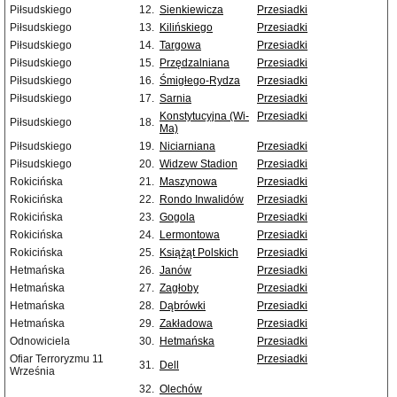
Piłsudskiego
12.
Sienkiewicza
Przesiadki
Piłsudskiego
13.
Kilińskiego
Przesiadki
Piłsudskiego
14.
Targowa
Przesiadki
Piłsudskiego
15.
Przędzalniana
Przesiadki
Piłsudskiego
16.
Śmigłego-Rydza
Przesiadki
Piłsudskiego
17.
Sarnia
Przesiadki
Konstytucyjna (Wi-
Przesiadki
Piłsudskiego
18.
Ma)
Piłsudskiego
19.
Niciarniana
Przesiadki
Piłsudskiego
20.
Widzew Stadion
Przesiadki
Rokicińska
21.
Maszynowa
Przesiadki
Rokicińska
22.
Rondo Inwalidów
Przesiadki
Rokicińska
23.
Gogola
Przesiadki
Rokicińska
24.
Lermontowa
Przesiadki
Rokicińska
25.
Książąt Polskich
Przesiadki
Hetmańska
26.
Janów
Przesiadki
Hetmańska
27.
Zagłoby
Przesiadki
Hetmańska
28.
Dąbrówki
Przesiadki
Hetmańska
29.
Zakładowa
Przesiadki
Odnowiciela
30.
Hetmańska
Przesiadki
Ofiar Terroryzmu 11
Przesiadki
31.
Dell
Września
32.
Olechów