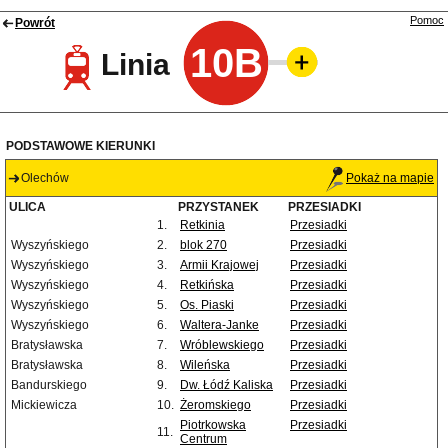
Pomoc
Powrót
10B
Linia
PODSTAWOWE KIERUNKI
Olechów
Pokaż na mapie
ULICA
PRZYSTANEK
PRZESIADKI
1.
Retkinia
Przesiadki
Wyszyńskiego
2.
blok 270
Przesiadki
Wyszyńskiego
3.
Armii Krajowej
Przesiadki
Wyszyńskiego
4.
Retkińska
Przesiadki
Wyszyńskiego
5.
Os. Piaski
Przesiadki
Wyszyńskiego
6.
Waltera-Janke
Przesiadki
Bratysławska
7.
Wróblewskiego
Przesiadki
Bratysławska
8.
Wileńska
Przesiadki
Bandurskiego
9.
Dw. Łódź Kaliska
Przesiadki
Mickiewicza
10.
Żeromskiego
Przesiadki
Piotrkowska
Przesiadki
11.
Centrum