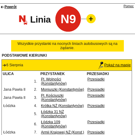
Pomoc
Powrót
N9
Linia
Wszystkie przystanki na nocnych liniach autobusowych są na
żądanie.
PODSTAWOWE KIERUNKI
6 Sierpnia
Pokaż na mapie
ULICA
PRZYSTANEK
PRZESIADKI
Pl. Wolności
Przesiadki
1.
(Konstantynów)
Jana Pawła II
2.
Moniuszki (Konstantynów)
Przesiadki
Pl. Kościuszki
Przesiadki
Jana Pawła II
3.
(Konstantynów)
Łódzka
4.
Krótka NŻ (Konstantynów)
Przesiadki
Łódzka 31 NŻ
5.
(Konstantynów)
Łódzka 109
Przesiadki
6.
(Konstantynów)
Łódzka
7.
Armii Krajowej NŻ (Konst.)
Przesiadki