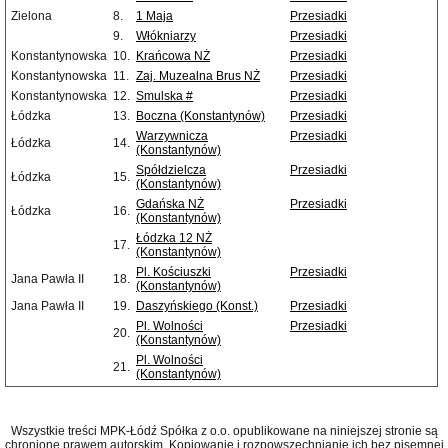
Zielona
8.
1 Maja
Przesiadki
9.
Włókniarzy
Przesiadki
Konstantynowska
10.
Krańcowa NŻ
Przesiadki
Konstantynowska
11.
Zaj. Muzealna Brus NŻ
Przesiadki
Konstantynowska
12.
Smulska #
Przesiadki
Łódzka
13.
Boczna (Konstantynów)
Przesiadki
Warzywnicza
Przesiadki
Łódzka
14.
(Konstantynów)
Spółdzielcza
Przesiadki
Łódzka
15.
(Konstantynów)
Gdańska NŻ
Przesiadki
Łódzka
16.
(Konstantynów)
Łódzka 12 NŻ
17.
(Konstantynów)
Pl. Kościuszki
Przesiadki
Jana Pawła II
18.
(Konstantynów)
Jana Pawła II
19.
Daszyńskiego (Konst.)
Przesiadki
Pl. Wolności
Przesiadki
20.
(Konstantynów)
Pl. Wolności
21.
(Konstantynów)
Wszystkie treści MPK-Łódź Spółka z o.o. opublikowane na niniejszej stronie są
chronione prawem autorskim. Kopiowanie i rozpowszechnianie ich bez pisemnej