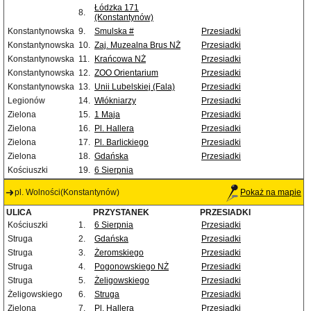
Łódzka 171
8.
(Konstantynów)
Konstantynowska
9.
Smulska #
Przesiadki
Konstantynowska
10.
Zaj. Muzealna Brus NŻ
Przesiadki
Konstantynowska
11.
Krańcowa NŻ
Przesiadki
Konstantynowska
12.
ZOO Orientarium
Przesiadki
Konstantynowska
13.
Unii Lubelskiej (Fala)
Przesiadki
Legionów
14.
Włókniarzy
Przesiadki
Zielona
15.
1 Maja
Przesiadki
Zielona
16.
Pl. Hallera
Przesiadki
Zielona
17.
Pl. Barlickiego
Przesiadki
Zielona
18.
Gdańska
Przesiadki
Kościuszki
19.
6 Sierpnia
pl. Wolności(Konstantynów)
Pokaż na mapie
ULICA
PRZYSTANEK
PRZESIADKI
Kościuszki
1.
6 Sierpnia
Przesiadki
Struga
2.
Gdańska
Przesiadki
Struga
3.
Żeromskiego
Przesiadki
Struga
4.
Pogonowskiego NŻ
Przesiadki
Struga
5.
Żeligowskiego
Przesiadki
Żeligowskiego
6.
Struga
Przesiadki
Zielona
7.
Pl. Hallera
Przesiadki