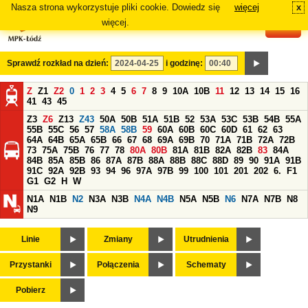
Nasza strona wykorzystuje pliki cookie. Dowiedz się
więcej
x
#
więcej.
Sprawdź rozkład na dzień:
i godzinę:
Z
Z1
Z2
0
1
2
3
4
5
6
7
8
9
10A
10B
11
12
13
14
15
16
41
43
45
Z3
Z6
Z13
Z43
50A
50B
51A
51B
52
53A
53C
53B
54B
55A
55B
55C
56
57
58A
58B
59
60A
60B
60C
60D
61
62
63
64A
64B
65A
65B
66
67
68
69A
69B
70
71A
71B
72A
72B
73
75A
75B
76
77
78
80A
80B
81A
81B
82A
82B
83
84A
84B
85A
85B
86
87A
87B
88A
88B
88C
88D
89
90
91A
91B
91C
92A
92B
93
94
96
97A
97B
99
100
101
201
202
6.
F1
G1
G2
H
W
N1A
N1B
N2
N3A
N3B
N4A
N4B
N5A
N5B
N6
N7A
N7B
N8
N9
Linie
Zmiany
Utrudnienia
Przystanki
Połączenia
Schematy
Pobierz