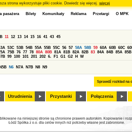
sza strona wykorzystuje pliki cookie. Dowiedz się więcej.
więcej
a pasażera
Bilety
Komunikaty
Reklama
Przetargi
O MPK
0B
11
12
13
14
15
16
41
43
45
53A
53C
53B
54B
55A
55B
55C
56
57
58A
58B
59
60A
60B
60C
60
75A
75B
76
77
78
80A
80B
81A
81B
82A
82B
83
84A
84B
85A
85B
97B
99
100
101
201
202
6.
F1
G1
G2
H
W
N5B
N6
N7A
N7B
N8
N9
Sprawdź rozkład na d
Utrudnienia
Przystanki
Połączenia
ublikowane na niniejszej stronie są chronione prawem autorskim. Kopiowanie i r
Łódź Spółka z o.o. dla celów innych niż potrzeby własne jest zabronione.