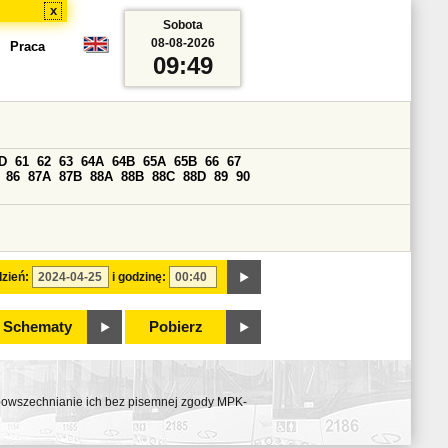
x
Sobota
08-08-2026
Praca
09:49
D
61
62
63
64A
64B
65A
65B
66
67
86
87A
87B
88A
88B
88C
88D
89
90
zień:
i godzinę:
Schematy
Pobierz
ozpowszechnianie ich bez pisemnej zgody MPK-