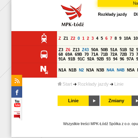
Na
Rozkłady jazdy
Dl
Z
Z1
Z2
0
1
2
3
4
5
6
7
8
9
10A
1
Z3
Z6
Z13
Z43
50A
50B
51A
51B
52
68
69A
69B
70
71A
71B
72A
72B
73
91A
91B
91C
92A
92B
93
94
96
97A
N1A
N1B
N2
N3A
N3B
N4A
N4B
N5A
Start
Rozkłady jazdy
Linie
Linie
Zmiany
Wszystkie treści MPK-Łódź Spółka z o.o. op