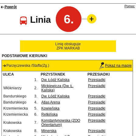
Pomoc
Powrót
6.
Linia
Linię obsługuje
ZPK MARKAB
PODSTAWOWE KIERUNKI
Parzęczewska /Staffa(Zg.)
Pokaż na mapie
ULICA
PRZYSTANEK
PRZESIADKI
1.
Dw. Łódź Kaliska
Przesiadki
Mickiewicza (Dw. Ł.
Przesiadki
Włókniarzy
2.
Kaliska)
Bandurskiego
3.
Dw. Łódź Kaliska
Przesiadki
Bandurskiego
4.
Atlas Arena
Przesiadki
Krzemieniecka
5.
Kowieńska
Przesiadki
Krzemieniecka
6.
Retkińska
Przesiadki
Konstantynowska (ZOO
Przesiadki
Krakowska
7.
Orientarium)
Krakowska
8.
Minerska
Przesiadki