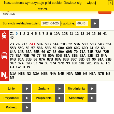
Nasza strona wykorzystuje pliki cookie. Dowiedz się
więcej
x
#
więcej.
Sprawdź rozkład na dzień:
i godzinę:
Z1
0
1
2
3
4
5
6
7
8
9
10A
10B
11
12
13
14
15
16
41
45
Z3
Z6
Z13
Z43
50A
50B
51A
51B
52
53A
53C
53B
54B
55A
55B
55C
56
57
58A
58B
59
60A
60B
60C
60D
61
62
63
64A
64B
65A
65B
66
67
68
69A
69B
70
71A
71B
72A
72B
73
75A
75B
76
77
78
80A
80B
81A
81B
82A
82B
83
84A
84B
85A
85B
86
87A
87B
88A
88B
88C
88D
89
90
91A
91B
91C
92A
92B
93
94
96
97A
97B
99
100
101
201
202
6.
F1
G1
G2
H
W
N1A
N1B
N2
N3A
N3B
N4A
N4B
N5A
N5B
N6
N7A
N7B
N8
N9
Linie
Zmiany
Utrudnienia
Przystanki
Połączenia
Schematy
Pobierz