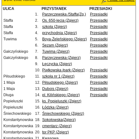
ULICA
PRZYSTANEK
PRZESIADKI
1.
Parzęczewska /Staffa(Zg.)
Przesiadki
Staffa
2.
Os. 650-lecia (Zgierz)
Przesiadki
Staffa
3.
szkoła (Zgierz)
Przesiadki
Staffa
4.
przychodnia (Zgierz)
Przesiadki
Tuwima
5.
Boya-Żeleńskiego (Zgierz)
Przesiadki
6.
Sezam (Zgierz)
Przesiadki
Gałczyńskiego
7.
Tuwima (Zgierz)
Przesiadki
Gałczyńskiego
8.
Parzęczewska (Zgierz)
Przesiadki
9.
Łęczycka (Zgierz)
10.
Piątkowska /park (Zgierz)
Przesiadki
Piłsudskiego
11.
szkoła nr 1 (Zgierz)
Przesiadki
1 Maja
12.
Piłsudskiego (Zgierz)
Przesiadki
1 Maja
13.
Dubois (Zgierz)
Przesiadki
Długa
14.
pl. Kilińskiego (Zgierz)
Przesiadki
Popiełuszki
15.
ks. Popieluszki (Zgierz)
Popiełuszki
16.
Łódzka (Zgierz)
Śniechowskiego
17.
Śniechowskiego (Zgierz)
Konstantynowska
18.
Sokołowska(Zgierz)
Konstantynowska
19.
cmentarz (Zgierz)
Konstantynowska
20.
tor PKP (Zgierz)
Konstantynowska
21.
Kwasowa