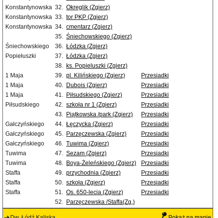
Konstantynowska
32.
Okręglik (Zgierz)
Konstantynowska
33.
tor PKP (Zgierz)
Konstantynowska
34.
cmentarz (Zgierz)
35.
Śniechowskiego (Zgierz)
Śniechowskiego
36.
Łódzka (Zgierz)
Popiełuszki
37.
Łódzka (Zgierz)
38.
ks. Popieluszki (Zgierz)
1 Maja
39.
pl. Kilińskiego (Zgierz)
Przesiadki
1 Maja
40.
Dubois (Zgierz)
Przesiadki
1 Maja
41.
Piłsudskiego (Zgierz)
Przesiadki
Piłsudskiego
42.
szkoła nr 1 (Zgierz)
Przesiadki
43.
Piątkowska /park (Zgierz)
Przesiadki
Gałczyńskiego
44.
Łęczycka (Zgierz)
Przesiadki
Gałczyńskiego
45.
Parzęczewska (Zgierz)
Przesiadki
Gałczyńskiego
46.
Tuwima (Zgierz)
Przesiadki
Tuwima
47.
Sezam (Zgierz)
Przesiadki
Tuwima
48.
Boya-Żeleńskiego (Zgierz)
Przesiadki
Staffa
49.
przychodnia (Zgierz)
Przesiadki
Staffa
50.
szkoła (Zgierz)
Przesiadki
Staffa
51.
Os. 650-lecia (Zgierz)
Przesiadki
52.
Parzęczewska /Staffa(Zg.)
Dw. Łódź Kaliska
Pokaż na mapie