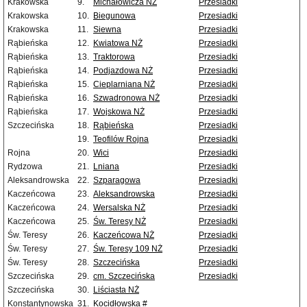
Krakowska
9.
Michałowicza NŻ
Przesiadki
Krakowska
10.
Biegunowa
Przesiadki
Krakowska
11.
Siewna
Przesiadki
Rąbieńska
12.
Kwiatowa NŻ
Przesiadki
Rąbieńska
13.
Traktorowa
Przesiadki
Rąbieńska
14.
Podjazdowa NŻ
Przesiadki
Rąbieńska
15.
Cieplarniana NŻ
Przesiadki
Rąbieńska
16.
Szwadronowa NŻ
Przesiadki
Rąbieńska
17.
Wojskowa NŻ
Przesiadki
Szczecińska
18.
Rąbieńska
Przesiadki
19.
Teofilów Rojna
Przesiadki
Rojna
20.
Wici
Przesiadki
Rydzowa
21.
Lniana
Przesiadki
Aleksandrowska
22.
Szparagowa
Przesiadki
Kaczeńcowa
23.
Aleksandrowska
Przesiadki
Kaczeńcowa
24.
Wersalska NŻ
Przesiadki
Kaczeńcowa
25.
Św. Teresy NŻ
Przesiadki
Św. Teresy
26.
Kaczeńcowa NŻ
Przesiadki
Św. Teresy
27.
Św. Teresy 109 NŻ
Przesiadki
Św. Teresy
28.
Szczecińska
Przesiadki
Szczecińska
29.
cm. Szczecińska
Przesiadki
Szczecińska
30.
Liściasta NŻ
Konstantynowska
31.
Kocidłowska #