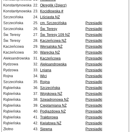
Konstantynowska
22.
Okręglik (Zgierz)
Konstantynowska
23.
Kocidłowska #
Szczecińska
24.
Liściasta NŻ
Szczecińska
25.
cm. Szczecińska
Przesiadki
Szczecińska
26.
Św. Teresy
Przesiadki
Św. Teresy
27.
Św. Teresy 109 NŻ
Przesiadki
Św. Teresy
28.
Kaczeńcowa NŻ
Przesiadki
Kaczeńcowa
29.
Wersalska NŻ
Przesiadki
Kaczeńcowa
30.
Warecka NŻ
Przesiadki
Aleksandrowska
31.
Kaczeńcowa
Przesiadki
Rydzowa
32.
Aleksandrowska
Przesiadki
Rydzowa
33.
Lniana
Przesiadki
Rojna
34.
Wici
Przesiadki
Szczecińska
35.
Rojna
Przesiadki
Rąbieńska
36.
Szczecińska
Przesiadki
Rąbieńska
37.
Wojskowa NŻ
Przesiadki
Rąbieńska
38.
Szwadronowa NŻ
Przesiadki
Rąbieńska
39.
Cieplarniana NŻ
Przesiadki
Rąbieńska
40.
Podjazdowa NŻ
Przesiadki
Rąbieńska
41.
Traktorowa
Przesiadki
Rąbieńska
42.
Kwiatowa NŻ
Przesiadki
Złotno
43.
Siewna
Przesiadki