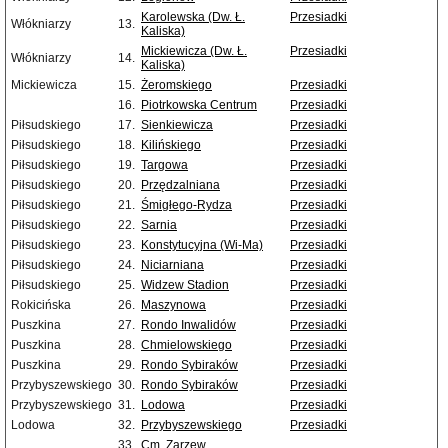
Karolewska (Dw. Ł.
Przesiadki
Włókniarzy
13.
Kaliska)
Mickiewicza (Dw. Ł.
Przesiadki
Włókniarzy
14.
Kaliska)
Mickiewicza
15.
Żeromskiego
Przesiadki
16.
Piotrkowska Centrum
Przesiadki
Piłsudskiego
17.
Sienkiewicza
Przesiadki
Piłsudskiego
18.
Kilińskiego
Przesiadki
Piłsudskiego
19.
Targowa
Przesiadki
Piłsudskiego
20.
Przędzalniana
Przesiadki
Piłsudskiego
21.
Śmigłego-Rydza
Przesiadki
Piłsudskiego
22.
Sarnia
Przesiadki
Piłsudskiego
23.
Konstytucyjna (Wi-Ma)
Przesiadki
Piłsudskiego
24.
Niciarniana
Przesiadki
Piłsudskiego
25.
Widzew Stadion
Przesiadki
Rokicińska
26.
Maszynowa
Przesiadki
Puszkina
27.
Rondo Inwalidów
Przesiadki
Puszkina
28.
Chmielowskiego
Przesiadki
Puszkina
29.
Rondo Sybiraków
Przesiadki
Przybyszewskiego
30.
Rondo Sybiraków
Przesiadki
Przybyszewskiego
31.
Lodowa
Przesiadki
Lodowa
32.
Przybyszewskiego
Przesiadki
33.
Cm. Zarzew