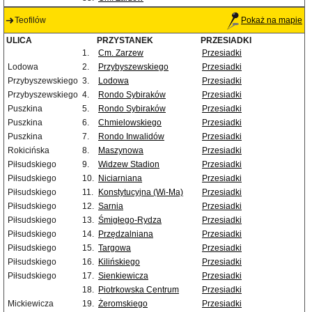
Teofilów
Pokaż na mapie
ULICA
PRZYSTANEK
PRZESIADKI
1.
Cm. Zarzew
Przesiadki
Lodowa
2.
Przybyszewskiego
Przesiadki
Przybyszewskiego
3.
Lodowa
Przesiadki
Przybyszewskiego
4.
Rondo Sybiraków
Przesiadki
Puszkina
5.
Rondo Sybiraków
Przesiadki
Puszkina
6.
Chmielowskiego
Przesiadki
Puszkina
7.
Rondo Inwalidów
Przesiadki
Rokicińska
8.
Maszynowa
Przesiadki
Piłsudskiego
9.
Widzew Stadion
Przesiadki
Piłsudskiego
10.
Niciarniana
Przesiadki
Piłsudskiego
11.
Konstytucyjna (Wi-Ma)
Przesiadki
Piłsudskiego
12.
Sarnia
Przesiadki
Piłsudskiego
13.
Śmigłego-Rydza
Przesiadki
Piłsudskiego
14.
Przędzalniana
Przesiadki
Piłsudskiego
15.
Targowa
Przesiadki
Piłsudskiego
16.
Kilińskiego
Przesiadki
Piłsudskiego
17.
Sienkiewicza
Przesiadki
18.
Piotrkowska Centrum
Przesiadki
Mickiewicza
19.
Żeromskiego
Przesiadki