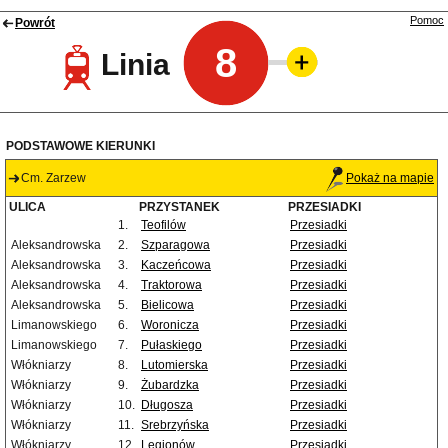
Pomoc
Powrót
8
Linia
PODSTAWOWE KIERUNKI
Cm. Zarzew
Pokaż na mapie
ULICA
PRZYSTANEK
PRZESIADKI
1.
Teofilów
Przesiadki
Aleksandrowska
2.
Szparagowa
Przesiadki
Aleksandrowska
3.
Kaczeńcowa
Przesiadki
Aleksandrowska
4.
Traktorowa
Przesiadki
Aleksandrowska
5.
Bielicowa
Przesiadki
Limanowskiego
6.
Woronicza
Przesiadki
Limanowskiego
7.
Pułaskiego
Przesiadki
Włókniarzy
8.
Lutomierska
Przesiadki
Włókniarzy
9.
Żubardzka
Przesiadki
Włókniarzy
10.
Długosza
Przesiadki
Włókniarzy
11.
Srebrzyńska
Przesiadki
Włókniarzy
12.
Legionów
Przesiadki