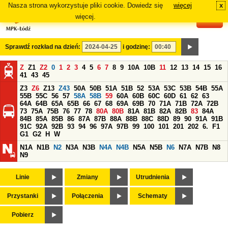
Nasza strona wykorzystuje pliki cookie. Dowiedz się
więcej
x
#
więcej.
Sprawdź rozkład na dzień:
i godzinę:
Z
Z1
Z2
0
1
2
3
4
5
6
7
8
9
10A
10B
11
12
13
14
15
16
41
43
45
Z3
Z6
Z13
Z43
50A
50B
51A
51B
52
53A
53C
53B
54B
55A
55B
55C
56
57
58A
58B
59
60A
60B
60C
60D
61
62
63
64A
64B
65A
65B
66
67
68
69A
69B
70
71A
71B
72A
72B
73
75A
75B
76
77
78
80A
80B
81A
81B
82A
82B
83
84A
84B
85A
85B
86
87A
87B
88A
88B
88C
88D
89
90
91A
91B
91C
92A
92B
93
94
96
97A
97B
99
100
101
201
202
6.
F1
G1
G2
H
W
N1A
N1B
N2
N3A
N3B
N4A
N4B
N5A
N5B
N6
N7A
N7B
N8
N9
Linie
Zmiany
Utrudnienia
Przystanki
Połączenia
Schematy
Pobierz