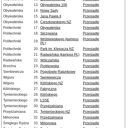
Obywatelska
13.
Obywatelska 106
Przesiadki
Obywatelska
14.
Nowe Sady
Przesiadki
Obywatelska
15.
Jana Pawła II
Przesiadki
Obywatelska
16.
Cieszkowskiego NŻ
Przesiadki
Politechniki
17.
Obywatelska
Przesiadki
Politechniki
18.
Skrzywana
Przesiadki
Wróblewskiego (kampus
Przesiadki
Politechniki
19.
PŁ)
Politechniki
20.
Park im. Klepacza NŻ
Przesiadki
Politechniki
21.
Radwańska (kampus PŁ)
Przesiadki
Radwańska
22.
Wólczańska
Przesiadki
Brzeźna
23.
Piotrkowska
Przesiadki
Sienkiewicza
24.
Pogotowie Ratunkowe
Przesiadki
Wigury
25.
Sienkiewicza
Przesiadki
Wigury
26.
Kilińskiego NŻ
Przesiadki
Kilińskiego
27.
Fabryczna
Przesiadki
Tymienieckiego
28.
Kilińskiego
Przesiadki
Tymienieckiego
29.
ŁSSE
Przesiadki
Tymienieckiego
30.
Przędzalniana
Przesiadki
Przędzalniana
31.
Tymienieckiego NŻ
Przesiadki
Milionowa
32.
Przędzalniana
Przesiadki
Śmigłego Rydza
33.
Milionowa
Przesiadki