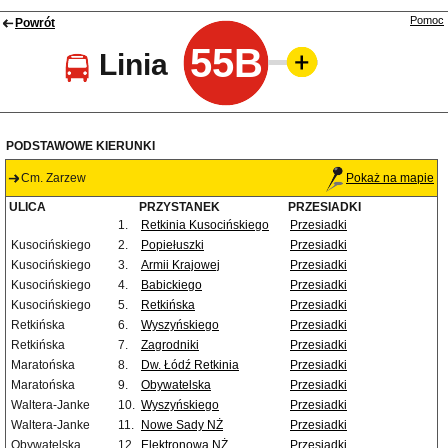
Pomoc
Powrót
55B
Linia
PODSTAWOWE KIERUNKI
Cm. Zarzew
Pokaż na mapie
ULICA
PRZYSTANEK
PRZESIADKI
1.
Retkinia Kusocińskiego
Przesiadki
Kusocińskiego
2.
Popiełuszki
Przesiadki
Kusocińskiego
3.
Armii Krajowej
Przesiadki
Kusocińskiego
4.
Babickiego
Przesiadki
Kusocińskiego
5.
Retkińska
Przesiadki
Retkińska
6.
Wyszyńskiego
Przesiadki
Retkińska
7.
Zagrodniki
Przesiadki
Maratońska
8.
Dw. Łódź Retkinia
Przesiadki
Maratońska
9.
Obywatelska
Przesiadki
Waltera-Janke
10.
Wyszyńskiego
Przesiadki
Waltera-Janke
11.
Nowe Sady NŻ
Przesiadki
Obywatelska
12.
Elektronowa NŻ
Przesiadki