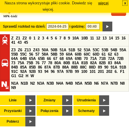
Nasza strona wykorzystuje pliki cookie. Dowiedz się
więcej
x
#
więcej.
Sprawdź rozkład na dzień:
i godzinę:
Z
Z1
Z2
0
1
2
3
4
5
6
7
8
9
10A
10B
11
12
13
14
15
16
41
43
45
Z3
Z6
Z13
Z43
50A
50B
51A
51B
52
53A
53C
53B
54B
55A
55B
55C
56
57
58A
58B
59
60A
60B
60C
60D
61
62
63
64A
64B
65A
65B
66
67
68
69A
69B
70
71A
71B
72A
72B
73
75A
75B
76
77
78
80A
80B
81A
81B
82A
82B
83
84A
84B
85A
85B
86
87A
87B
88A
88B
88C
88D
89
90
91A
91B
91C
92A
92B
93
94
96
97A
97B
99
100
101
201
202
6.
F1
G1
G2
H
W
N1A
N1B
N2
N3A
N3B
N4A
N4B
N5A
N5B
N6
N7A
N7B
N8
N9
Linie
Zmiany
Utrudnienia
Przystanki
Połączenia
Schematy
Pobierz