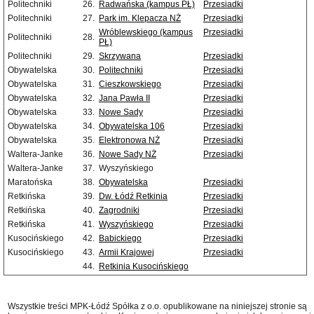
Politechniki
26.
Radwańska (kampus PŁ)
Przesiadki
Politechniki
27.
Park im. Klepacza NŻ
Przesiadki
Wróblewskiego (kampus
Przesiadki
Politechniki
28.
PŁ)
Politechniki
29.
Skrzywana
Przesiadki
Obywatelska
30.
Politechniki
Przesiadki
Obywatelska
31.
Cieszkowskiego
Przesiadki
Obywatelska
32.
Jana Pawła II
Przesiadki
Obywatelska
33.
Nowe Sady
Przesiadki
Obywatelska
34.
Obywatelska 106
Przesiadki
Obywatelska
35.
Elektronowa NŻ
Przesiadki
Waltera-Janke
36.
Nowe Sady NŻ
Przesiadki
Waltera-Janke
37.
Wyszyńskiego
Maratońska
38.
Obywatelska
Przesiadki
Retkińska
39.
Dw. Łódź Retkinia
Przesiadki
Retkińska
40.
Zagrodniki
Przesiadki
Retkińska
41.
Wyszyńskiego
Przesiadki
Kusocińskiego
42.
Babickiego
Przesiadki
Kusocińskiego
43.
Armii Krajowej
Przesiadki
44.
Retkinia Kusocińskiego
Wszystkie treści MPK-Łódź Spółka z o.o. opublikowane na niniejszej stronie są