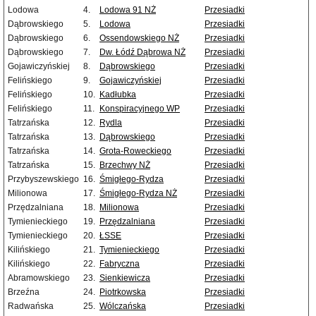
Lodowa
4.
Lodowa 91 NŻ
Przesiadki
Dąbrowskiego
5.
Lodowa
Przesiadki
Dąbrowskiego
6.
Ossendowskiego NŻ
Przesiadki
Dąbrowskiego
7.
Dw. Łódź Dąbrowa NŻ
Przesiadki
Gojawiczyńskiej
8.
Dąbrowskiego
Przesiadki
Felińskiego
9.
Gojawiczyńskiej
Przesiadki
Felińskiego
10.
Kadłubka
Przesiadki
Felińskiego
11.
Konspiracyjnego WP
Przesiadki
Tatrzańska
12.
Rydla
Przesiadki
Tatrzańska
13.
Dąbrowskiego
Przesiadki
Tatrzańska
14.
Grota-Roweckiego
Przesiadki
Tatrzańska
15.
Brzechwy NŻ
Przesiadki
Przybyszewskiego
16.
Śmigłego-Rydza
Przesiadki
Milionowa
17.
Śmigłego-Rydza NŻ
Przesiadki
Przędzalniana
18.
Milionowa
Przesiadki
Tymienieckiego
19.
Przędzalniana
Przesiadki
Tymienieckiego
20.
ŁSSE
Przesiadki
Kilińskiego
21.
Tymienieckiego
Przesiadki
Kilińskiego
22.
Fabryczna
Przesiadki
Abramowskiego
23.
Sienkiewicza
Przesiadki
Brzeźna
24.
Piotrkowska
Przesiadki
Radwańska
25.
Wólczańska
Przesiadki