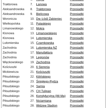
Traktorowa
7.
Łanowa
Przesiadki
Aleksandrowska
8.
Traktorowa
Przesiadki
Aleksandrowska
9.
Bielicowa
Przesiadki
Woronicza
10.
Dw. Łódź Żabieniec
Przesiadki
Wielkopolska
11.
Pułaskiego
Przesiadki
Limanowskiego
12.
Mokra
Przesiadki
Klonowa
13.
Limanowskiego
Przesiadki
Klonowa
14.
Lutomierska
Przesiadki
Lutomierska
15.
Czarnkowska
Przesiadki
Zachodnia
16.
Lutomierska NŻ
Przesiadki
Zachodnia
17.
Manufaktura
Przesiadki
Zachodnia
18.
Legionów
Przesiadki
Więckowskiego
19.
Zachodnia
Przesiadki
Kościuszki
20.
6 Sierpnia
Przesiadki
Mickiewicza
21.
Kościuszki
Przesiadki
Piłsudskiego
22.
Kilińskiego
Przesiadki
Piłsudskiego
23.
Śmigłego-Rydza
Przesiadki
Piłsudskiego
24.
Sarnia
Przesiadki
Piłsudskiego
25.
CH Tulipan
Przesiadki
Piłsudskiego
26.
Konstytucyjna (Wi-Ma)
Przesiadki
Piłsudskiego
27.
Niciarniana
Przesiadki
Piłsudskiego
28.
Widzew Stadion
Przesiadki