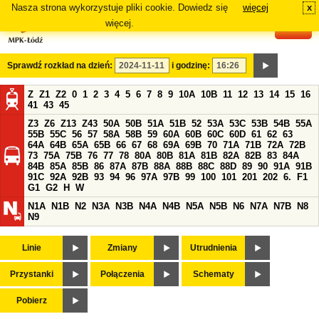
Nasza strona wykorzystuje pliki cookie. Dowiedz się
więcej
x
#
więcej.
Sprawdź rozkład na dzień:
i godzinę:
Z
Z1
Z2
0
1
2
3
4
5
6
7
8
9
10A
10B
11
12
13
14
15
16
41
43
45
Z3
Z6
Z13
Z43
50A
50B
51A
51B
52
53A
53C
53B
54B
55A
55B
55C
56
57
58A
58B
59
60A
60B
60C
60D
61
62
63
64A
64B
65A
65B
66
67
68
69A
69B
70
71A
71B
72A
72B
73
75A
75B
76
77
78
80A
80B
81A
81B
82A
82B
83
84A
84B
85A
85B
86
87A
87B
88A
88B
88C
88D
89
90
91A
91B
91C
92A
92B
93
94
96
97A
97B
99
100
101
201
202
6.
F1
G1
G2
H
W
N1A
N1B
N2
N3A
N3B
N4A
N4B
N5A
N5B
N6
N7A
N7B
N8
N9
Linie
Zmiany
Utrudnienia
Przystanki
Połączenia
Schematy
Pobierz