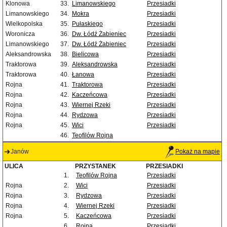
Klonowa
33.
Limanowskiego
Przesiadki
Limanowskiego
34.
Mokra
Przesiadki
Wielkopolska
35.
Pułaskiego
Przesiadki
Woronicza
36.
Dw. Łódź Żabieniec
Przesiadki
Limanowskiego
37.
Dw. Łódź Żabieniec
Przesiadki
Aleksandrowska
38.
Bielicowa
Przesiadki
Traktorowa
39.
Aleksandrowska
Przesiadki
Traktorowa
40.
Łanowa
Przesiadki
Rojna
41.
Traktorowa
Przesiadki
Rojna
42.
Kaczeńcowa
Przesiadki
Rojna
43.
Wiernej Rzeki
Przesiadki
Rojna
44.
Rydzowa
Przesiadki
Rojna
45.
Wici
Przesiadki
46.
Teofilów Rojna
Janów
Pokaż na mapie
ULICA
PRZYSTANEK
PRZESIADKI
1.
Teofilów Rojna
Przesiadki
Rojna
2.
Wici
Przesiadki
Rojna
3.
Rydzowa
Przesiadki
Rojna
4.
Wiernej Rzeki
Przesiadki
Rojna
5.
Kaczeńcowa
Przesiadki
6.
Rojna
Przesiadki