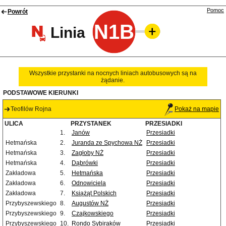
Pomoc
Powrót
N1B
Linia
Wszystkie przystanki na nocnych liniach autobusowych są na
żądanie.
PODSTAWOWE KIERUNKI
Teofilów Rojna
Pokaż na mapie
ULICA
PRZYSTANEK
PRZESIADKI
1.
Janów
Przesiadki
Hetmańska
2.
Juranda ze Spychowa NŻ
Przesiadki
Hetmańska
3.
Zagłoby NŻ
Przesiadki
Hetmańska
4.
Dąbrówki
Przesiadki
Zakładowa
5.
Hetmańska
Przesiadki
Zakładowa
6.
Odnowiciela
Przesiadki
Zakładowa
7.
Książąt Polskich
Przesiadki
Przybyszewskiego
8.
Augustów NŻ
Przesiadki
Przybyszewskiego
9.
Czajkowskiego
Przesiadki
Przybyszewskiego
10.
Rondo Sybiraków
Przesiadki