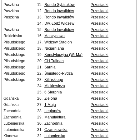
Puszkina
11.
Rondo Sybiraków
Przesiadki
Puszkina
12.
Rondo Inwalidów
Przesiadki
Puszkina
13.
Rondo Inwalidów
Przesiadki
14.
Dw. Łódź Widzew
Przesiadki
Puszkina
15.
Rondo Inwalidów
Przesiadki
Rokicińska
16.
Maszynowa
Przesiadki
Piłsudskiego
17.
Widzew Stadion
Przesiadki
Piłsudskiego
18.
Niciarniana
Przesiadki
Piłsudskiego
19.
Konstytucyjna (Wi-Ma)
Przesiadki
Piłsudskiego
20.
CH Tulipan
Przesiadki
Piłsudskiego
21.
Sarnia
Przesiadki
Piłsudskiego
22.
Śmigłego-Rydza
Przesiadki
Piłsudskiego
23.
Kilińskiego
Przesiadki
24.
Mickiewicza
Przesiadki
25.
6 Sierpnia
Przesiadki
Gdańska
26.
Zielona
Przesiadki
Gdańska
27.
1 Maja
Przesiadki
Zachodnia
28.
Legionów
Przesiadki
Zachodnia
29.
Manufaktura
Przesiadki
Lutomierska
30.
Zachodnia
Przesiadki
Lutomierska
31.
Czarnkowska
Przesiadki
Klonowa
32.
Lutomierska
Przesiadki